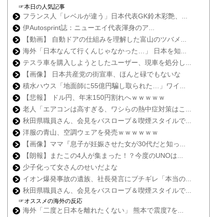
☞本日の人気記事
フランス人「レベルが違う」日本代表GK鈴木彩艶、...
伊Autosprint誌：ニューエイ代表渾身のア...
【動画】 自動ドアの仕組みを理解した富山のツバメ...
海外「日本なんて行くんじゃなかった…」 日本を知...
テスラ車を購入しようとしたユーザー、現車を処分し...
【画像】 日本共産党の街宣車、ほんと碌でもないな
積水ハウス「地面師に55億円騙し取られた…」ワイ...
【悲報】 ドル円、年末150円割れへｗｗｗｗｗ
老人「エアコンは高すぎる、ワシらの熱中症対策はこ...
秋田県職員さん、会見をバスローブ＆喫煙スタイルで...
洋服の青山、空調ウェアを発売ｗｗｗｗｗｗ
【画像】ママ『息子が妊娠させた女が30代だと知っ...
【朗報】またこの4人が集まった！？今度のUNOは...
少子化って女さんのせいだよな
イオン爆発事故の遺族、社長発言にブチギレ「本当の...
秋田県職員さん、会見をバスローブ＆喫煙スタイルで...
☞オススメの海外の反応
海外「二度と日本を離れたくない」 熊本で震度7を...