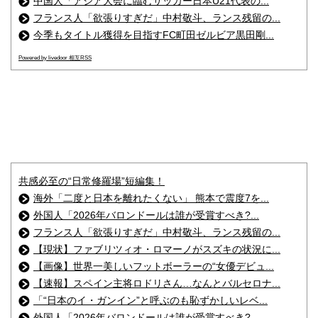
中国人「アジア大会に臨むサッカー日本U21代表の...
フランス人「欲張りすぎだ」中村敬斗、ランス残留の...
今季もタイトル獲得を目指すFC町田ゼルビア黒田剛...
Powered by livedoor 相互RSS
共感必至の“日常修羅場”短編集！
海外「二度と日本を離れたくない」 熊本で震度7を...
外国人「2026年バロンドールは誰が受賞すべき?...
フランス人「欲張りすぎだ」中村敬斗、ランス残留の...
【現状】ファブリツィオ・ロマーノがスズキの状況に...
【画像】世界一美しいフットボーラーの“女優デビュ...
【速報】スペイン主将ロドリさん…なんとバルセロナ...
「“日本のイ・ガンイン”と呼ぶのも恥ずかしいレベ...
外国人「2026年バロンドールは誰が受賞すべき?...