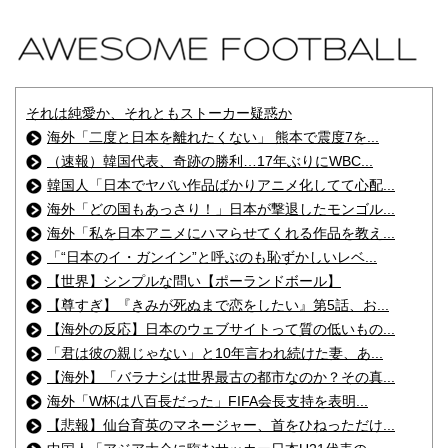
それは純愛か、それともストーカー疑惑か
海外「二度と日本を離れたくない」 熊本で震度7を...
（速報）韓国代表、奇跡の勝利…17年ぶりにWBC...
韓国人「日本でヤバい作品ばかりアニメ化してて心配...
海外「どの国もあっさり！」日本が撃退したモンゴル...
海外「私を日本アニメにハマらせてくれる作品を教え...
「“日本のイ・ガンイン”と呼ぶのも恥ずかしいレベ...
【世界】シンプルな問い【ポーランドボール】
【尊すぎ】『きみが死ぬまで恋をしたい』第5話、お...
【海外の反応】日本のウェブサイトって質の低いもの...
「君は彼の親じゃない」と10年言われ続けた妻、あ...
【海外】「バラナシは世界最古の都市なのか？その真...
海外「W杯は八百長だった」FIFA会長支持を表明...
【悲報】仙台育英のマネージャー、首をひねっただけ...