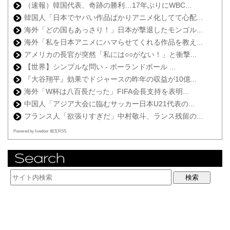
（速報）韓国代表、奇跡の勝利…17年ぶりにWBC...
韓国人「日本でヤバい作品ばかりアニメ化してて心配...
海外「どの国もあっさり！」日本が撃退したモンゴル...
海外「私を日本アニメにハマらせてくれる作品を教え...
アメリカの長官が突然「私には○○がない！」と衝撃...
【世界】シンプルな問い - ポーランドボール ...
『大谷翔平』効果でドジャースの昨年の収益が10億...
海外「W杯は八百長だった」FIFA会長支持を表明...
中国人「アジア大会に臨むサッカー日本U21代表の...
フランス人「欲張りすぎだ」中村敬斗、ランス残留の...
Powered by livedoor 相互RSS