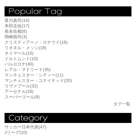
香川真司(14)
本田圭佑(17)
長友佑都(8)
岡崎慎司(3)
クリスティアーノ・ロナウド(18)
リオネル・メッシ(18)
ネイマール(10)
ドルトムント(10)
バルセロナ(40)
レアル・マドリード(35)
マンチェスター・シティー(11)
マンチェスター・ユナイテッド(20)
リヴァプール(32)
アーセナル(26)
スーパーゴール(8)
タグ一覧
サッカー日本代表(47)
Jリーグ(10)