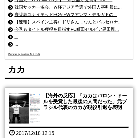
韓国サッカー協会、Ｗ杯アジア予選で外国人審判員に...
鹿児島ユナイテッドFCがFWフアンマ・デルガドの...
【速報】スペイン主将ロドリさん…なんとバルセロナ...
今季もタイトル獲得を目指すFC町田ゼルビア黒田剛...
...
...
Powered by livedoor 相互RSS
カカ
【海外の反応】「カカはバロン・ドー
ルを受賞した最後の人間だった」元ブ
ラジル代表のカカが現役引退を表明
2017/12/18 12:15