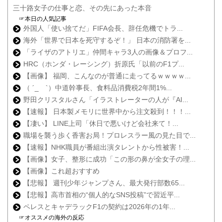
三十路女子の仕事と恋、その先にあった本音
☞本日の人気記事
外国人「使い捨てだ」FIFA会長、辞任危機でトラ...
海外「世界で日本を死守するぞ！」 日本の消防署を...
「ライザのアトリエ」仲間キャラ3人の画像＆プロフ...
HRC（ホンダ・レーシング）折原氏「以前のF1プ...
【画像】 福岡、こんなのが普通に走ってるｗｗｗｗ...
（ ´_ゝ`）中道幹事長、食料品消費税2年間1%...
野田クリスタルさん「イラストレーターの人が『AI...
【速報】 日本製メモリに世界中から注文殺到！！！...
【凄い】 LINE上司「休日で悪いけど会社来て！...
職場を襲う歩く香害お局！プロレスラー風の見た目で...
【速報】NHK職員が番組出演タレントから性被害！...
【画像】女子、整形に成功「この形の鼻が全女子の理...
【画像】これ超おすすめ
【悲報】 週刊少年ジャンプさん、最大発行部数65...
【悲報】高市首相の“個人的なSNS投稿”で習近平...
ペレスとキャデラックF1の契約は2026年の1年...
☞オススメの海外の反応