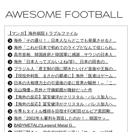
【マンガ】海外病院トラブルファイル
海外「その通り！」日本人ならどこでも発展させると...
海外「これが日本で初めてのライブだなんて信じられ...
高市首相、韓国政府と韓国軍に感謝…サウジの日本人...
海外「日本人ってズルいよね(笑)」 日本の田舎の...
ブラジル人「君主制の国に聞きたいけど皇族や王族の...
【現役外科医、まさかの覇者に】海外「医者はゲーム...
日本の大相撲力士の引退後の姿に世界が騒然！←「こ...
元山飛優←意外と守備範囲が微妙だった件
【海外の反応】冨安健洋がクリスタル・パレス加入へ...
【海外の反応】冨安健洋がクリスタル・パレス加入へ...
今季もタイトル獲得を目指すFC町田ゼルビア黒田剛...
海外「2002年も審判を買収したのか！」韓国サッ...
BABYMETALのLegend Metal G...