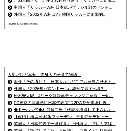
川淵三郎さん、北中米W杯振り返り『サッカーに幻滅...
中国人「サッカーW杯 日本紙がブラジル戦のベンチ...
外国人「2002年W杯は?」韓国サッカーに衝撃的...
Powered by livedoor 相互RSS
大変だけど幸せ。等身大の子育て物語。
海外「その通り！」日本人ならどこでも発展させると...
外国人「2026年バロンドールは誰が受賞すべき?...
松木安太郎、Jリーグ監督再チャレンジに意欲「一応...
FC東京の開幕戦に日本代表DF長友佑都が来場し挨...
◆ドーハ世代◆柱谷哲二氏「代表を辞退して下さい」...
【億砲】横浜M“和製フォーデン、三井寺がデビュー...
英国人「日本代表で一番好き」上田綺世、プレミア移...
英国人「獲得してくれ」上田綺世、ブライトン移籍が...