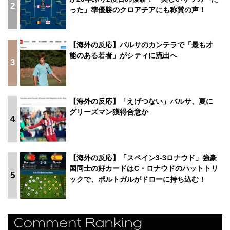
2
った」準優勝のクロアチアにも称賛の声！
【海外の反応】バルサのカンテラで「最も才
能のある若者」がシティに流出へ
3
【海外の反応】「えげつない」バルサ、夏に
グリーズマン獲得合意か
4
【海外の反応】「スペイン3-3ロナウド」強豪
国同士の好カードはC・ロナウドのハットトリ
5
ックで、ポルトガルがドローに持ち込む！