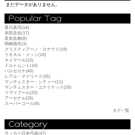
まだデータがありません。
香川真司(14)
本田圭佑(17)
長友佑都(8)
岡崎慎司(3)
クリスティアーノ・ロナウド(18)
リオネル・メッシ(18)
ネイマール(10)
ドルトムント(10)
バルセロナ(40)
レアル・マドリード(35)
マンチェスター・シティー(11)
マンチェスター・ユナイテッド(20)
リヴァプール(32)
アーセナル(26)
スーパーゴール(8)
タグ一覧
サッカー日本代表(47)