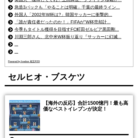
急造3バックも「やることは明確」千葉の最終ライン...
外国人「2002年W杯は?」韓国サッカーに衝撃的...
「誰が責任者だったのか！」FIFAが“W杯売却計...
今季もタイトル獲得を目指すFC町田ゼルビア黒田剛...
川淵三郎さん、北中米W杯振り返り『サッカーに幻滅...
...
...
Powered by livedoor 相互RSS
セルヒオ・ブスケツ
【海外の反応】合計1500憶円！最も高
価なベストイレブンが決定！