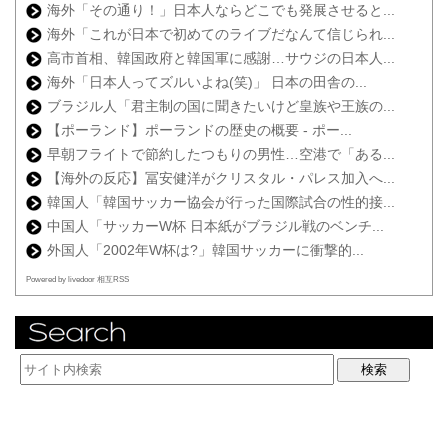
海外「その通り！」日本人ならどこでも発展させると...
海外「これが日本で初めてのライブだなんて信じられ...
高市首相、韓国政府と韓国軍に感謝…サウジの日本人...
海外「日本人ってズルいよね(笑)」 日本の田舎の...
ブラジル人「君主制の国に聞きたいけど皇族や王族の...
【ポーランド】ポーランドの歴史の概要 - ポー...
早朝フライトで節約したつもりの男性…空港で「ある...
【海外の反応】冨安健洋がクリスタル・パレス加入へ...
韓国人「韓国サッカー協会が行った国際試合の性的接...
中国人「サッカーW杯 日本紙がブラジル戦のベンチ...
外国人「2002年W杯は?」韓国サッカーに衝撃的...
Powered by livedoor 相互RSS