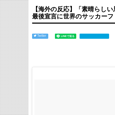
【海外の反応】アルゼンチン協会、FIFA会長に確...
韓国人「熊本地震で見る日本の土木技術の完全勝利を..
【海外の反応】「素晴らしい
海外「まるでタイムスリップしたみたいだ…！」日本..
最後宣言に世界のサッカーフ
韓国サッカー前監督を任意聴取…業務上背任などの容..
外国人「日本の未来は安泰だ」16歳MF三井寺眞、...
中国人「アジア大会に臨むサッカー日本U21代表の...
Powered by livedoor 相互RSS
Twitter