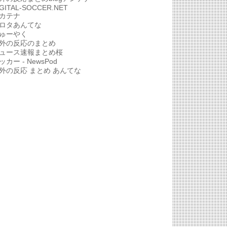
IGITAL-SOCCER.NET
カテナ
ロタあんてな
ゅーやく
外の反応のまとめ
ュース速報まとめ桜
ッカー - NewsPod
外の反応 まとめ あんてな