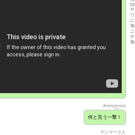
D
サ
ワ
に
海
ニ
サ
海
Anonymous
何と言う一撃！
デンマーク人