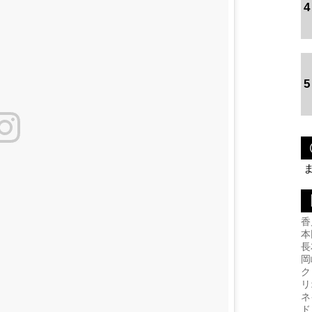
4
5
香
本
長
岡
ク
リ
ネ
ド