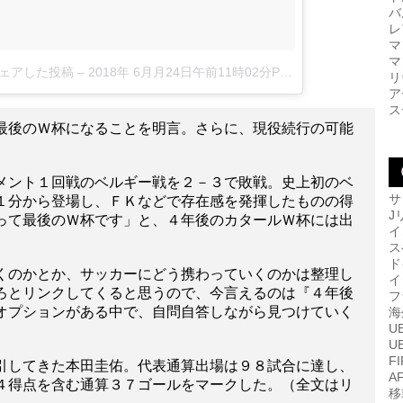
バ
レ
マ
マ
l)がシェアした投稿
–
2018年 6月月24日午前11時02分PDT
リ
ア
ス
最後のＷ杯になることを明言。さらに、現役続行の可能
メント１回戦のベルギー戦を２－３で敗戦。史上初のベ
サ
１分から登場し、ＦＫなどで存在感を発揮したものの得
J
って最後のＷ杯です」と、４年後のカタールＷ杯には出
イ
ス
ド
くのかとか、サッカーにどう携わっていくのかは整理し
イ
ろとリンクしてくると思うので、今言えるのは『４年後
フ
オプションがある中で、自問自答しながら見つけていく
海
U
U
F
引してきた本田圭佑。代表通算出場は９８試合に達し、
A
４得点を含む通算３７ゴールをマークした。（全文はリ
移