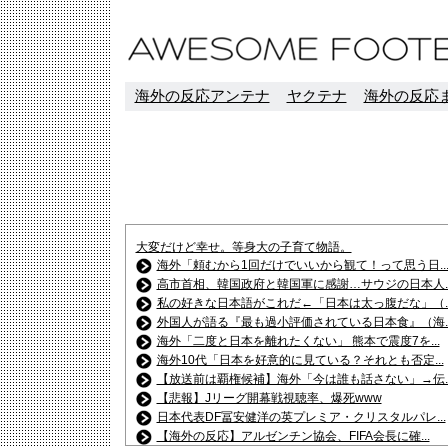
海外の反応アンテナ
ヤクテナ
海外の反応ま
大変だけど幸せ。等身大の子育て物語。
海外「頼むから1回だけでいいから観て！って思う日..
高市首相、韓国政府と韓国軍に感謝…サウジの日本人..
私の好きな日本語がこれだ←「日本は太っ腹だな」（..
外国人が語る『最も過小評価されている日本食』（海..
海外「二度と日本を離れたくない」 熊本で震度7を...
海外10代「日本を好意的に見ている？それとも否定...
【放送前は覇権候補】海外「今は誰も話さない」→伝..
【悲報】Jリーグ開幕戦視聴率、爆死www
日本代表DF冨安健洋の英プレミア・クリスタルパレ...
【海外の反応】アルゼンチン協会、FIFA会長に確...