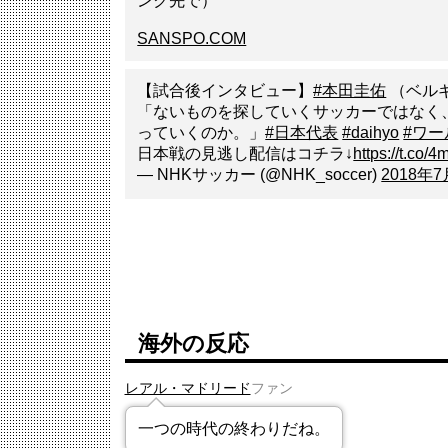
ンク先で）
SANSPO.COM
【試合後インタビュー】
#本田圭佑
（ベル
「ないものを探していくサッカーではなく
っていくのか。」
#日本代表
#daihyo
#ワ
日本戦の見逃し配信はコチラ↓
https://t.c
— NHKサッカー (@NHK_soccer)
2018年
海外の反応
レアル・マドリード
ファン
一つの時代の終わりだね。