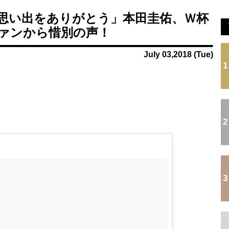
【動画】日本を応援するチアガールの健康的下半身ｗ...
.
日本代表DF冨安健洋の英プレミア・クリスタルパレ...
思い出をありがとう」本田圭佑、Ｗ杯
.
韓国サッカー前監督を任意聴取…業務上背任などの容...
ァンから惜別の声！
.
...
...
July 03,2018 (Tue)
Powered by livedoor 相互RSS
1
2
3