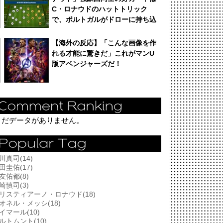
C・ロナウドのハットトリック
で、ポルトガルがドローに持ち込
む！
【海外の反応】「こんな画像を作
れる才能に驚きだ」これがマンU
版アベンジャーズだ！
まだデータがありません。
川真司(14)
田圭佑(17)
友佑都(8)
崎慎司(3)
リスティアーノ・ロナウド(18)
オネル・メッシ(18)
イマール(10)
ルトムント(10)