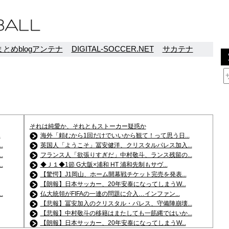
とめblogアンテナ
DIGITAL-SOCCER.NET
サカテナ
それは純愛か、それともストーカー疑惑か
.
海外「頼むから1回だけでいいから観て！って思う日...
.
英国人「ようこそ」冨安健洋、クリスタルパレス加入...
.
フランス人「欲張りすぎだ」中村敬斗、ランス残留の...
.
◆Ｊ１◆1節 G大阪×浦和 HT 浦和先制もサヴ...
【驚愕】J1岡山、ホーム開幕戦チケット完売を発表...
【朗報】日本サッカー、20年安泰になってしまうW...
.
仏大統領がFIFAの一連の問題に介入…インファン...
【悲報】冨安加入のクリスタル・パレス、守備陣崩壊...
【悲報】中村敬斗の移籍はまたしても一筋縄ではいか...
【朗報】日本サッカー、20年安泰になってしまうW...