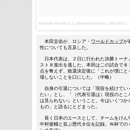
Keisuke Hondaさん(@keisukehonda_officia
本田圭佑が、ロシア・
ワールドカップ
が
性についても言及した。
日本代表は、２日に行われた決勝トーナ
スト８進出を逃した。本田はこの試合で８
点を奪えず。敗退決定後に「これが僕にと
場しないことを口にした。（中略）
自身の引退については「現役を続けてい
たい」とし、「（代表引退は）現役のとこ
は見られない』ということ。今はいくつか
もの」と語るにとどまった。
長く日本のエースとして、チームをけん
中村俊輔と並ぶ歴代８位を記録。Ｗ杯での