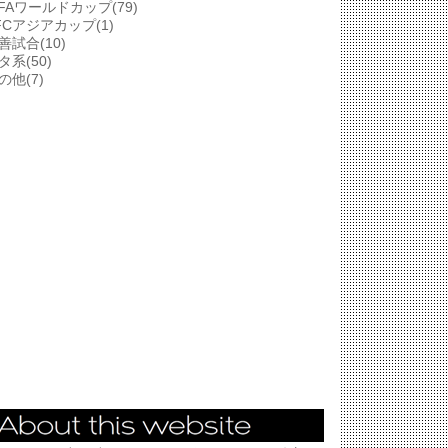
IFAワールドカップ(79)
FCアジアカップ(1)
善試合(10)
タ系(50)
の他(7)