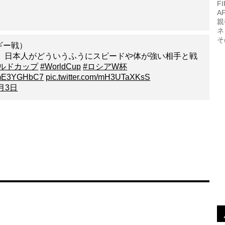
F
A
親
ネ
そ
ギー戦）
、日本人がどういうふうにスピードや体が強い相手と戦
ールドカップ
#WorldCup
#ロシアW杯
o/4mE3YGHbC7
pic.twitter.com/mH3UTaXKsS
7月3日