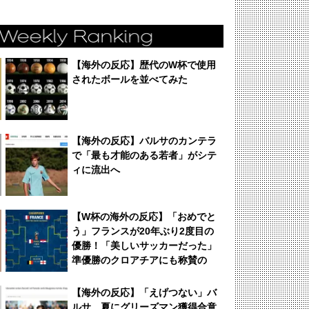
【海外の反応】歴代のW杯で使用
されたボールを並べてみた
【海外の反応】バルサのカンテラ
で「最も才能のある若者」がシテ
ィに流出へ
【W杯の海外の反応】「おめでと
う」フランスが20年ぶり2度目の
優勝！「美しいサッカーだった」
準優勝のクロアチアにも称賛の
声！
【海外の反応】「えげつない」バ
ルサ、夏にグリーズマン獲得合意