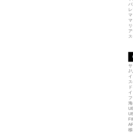
バ
レ
マ
マ
リ
ア
ス
サ
J
イ
ス
ド
イ
フ
海
U
U
F
A
移