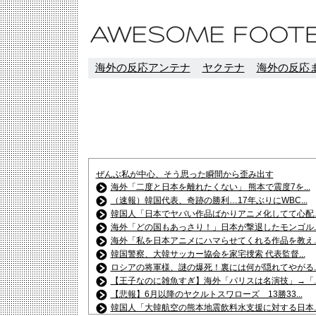
海外の反応アンテナ
ヤクテナ
海外の反応ま
ぜんぶ私が中心、そう思った瞬間から歪み出す
海外「二度と日本を離れたくない」 熊本で震度7を...
（速報）韓国代表、奇跡の勝利…17年ぶりにWBC...
韓国人「日本でヤバい作品ばかりアニメ化してて心配..
海外「どの国もあっさり！」日本が撃退したモンゴル..
海外「私を日本アニメにハマらせてくれる作品を教え..
韓国警察、大韓サッカー協会を家宅捜索 代表監督...
ロシアの将軍様、謎の爆死！裏には何が隠れてやがる..
【王子なのに雑魚すぎ】海外「パリスは名演技」→「..
【悲報】6月以降のヤクルトスワローズ 13勝33...
韓国人「大韓航空の熊本地震飲料水支援に対する日本..