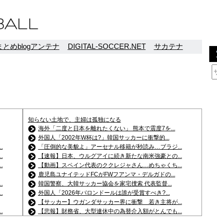
とめblogアンテナ
DIGITAL-SOCCER.NET
サカテナ
知らない土地で、主婦は孤独になる
海外「二度と日本を離れたくない」 熊本で震度7を...
外国人「2002年W杯は?」韓国サッカーに衝撃的...
.
「圧倒的な美貌よ」アーセナル移籍が秒読み…ブラジ...
.
【速報】日本、ウルグアイに続き新たな南米強豪との...
.
【動画】スペイン代表のククレジャさん…めちゃくち...
鹿児島ユナイテッドFCがFWフアンマ・デルガドの...
.
韓国警察、大韓サッカー協会を家宅捜索 代表監督...
.
外国人「2026年バロンドールは誰が受賞すべき?...
【サッカー】ウガンダサッカー界に衝撃 若き主将が...
.
【悲報】財務省、大型連休中の為替介入額がとんでも...