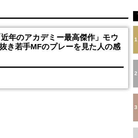
.
【速報】日本、ウルグアイに続き新たな南米強豪との...
◆悲報◆夏の甲子園、今日も超絶ガララーガ
.
今季もタイトル獲得を目指すFC町田ゼルビア黒田剛...
.
...
...
Powered by livedoor 相互RSS
「近年のアカデミー最高傑作」モウ
1
抜き若手MFのプレーを見た人の感
2
3