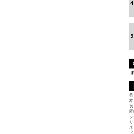
4
5
香
本
長
岡
ク
リ
ネ
ド