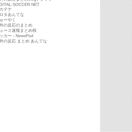
IGITAL-SOCCER.NET
カテナ
ロタあんてな
ゅーやく
外の反応のまとめ
ュース速報まとめ桜
ッカー - NewsPod
外の反応 まとめ あんてな