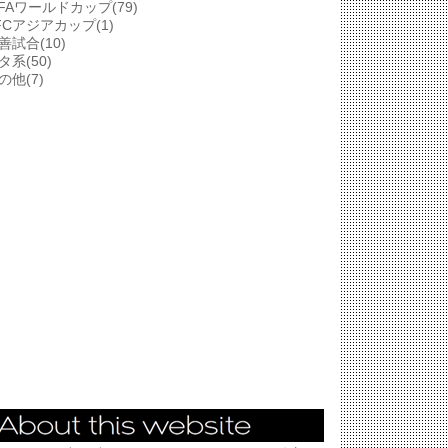
IFAワールドカップ(79)
FCアジアカップ(1)
善試合(10)
タ系(50)
の他(7)