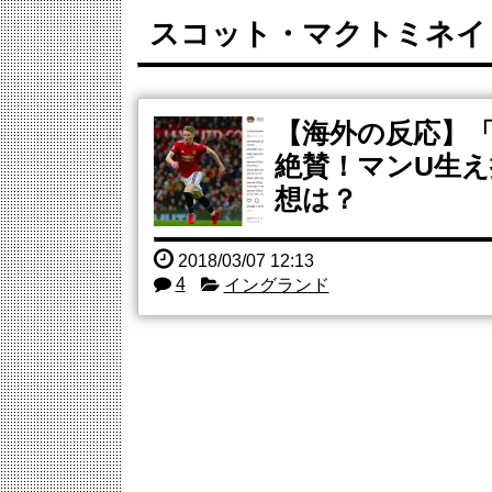
イチローさん「僕は本を読まない。好きなアニメはド..
スコット・マクトミネイ
中国人「アジア大会に臨むサッカー日本U21代表の...
フランス人「欲張りすぎだ」中村敬斗、ランス残留の..
海外「どんでん返し！」ロドリのバルサ入りが濃厚に..
今季もタイトル獲得を目指すFC町田ゼルビア黒田剛...
Powered by livedoor 相互RSS
【海外の反応】
絶賛！マンU生え
想は？
2018/03/07 12:13
4
イングランド