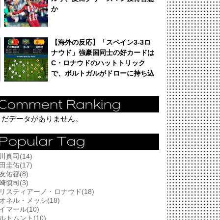
か
【海外の反応】「スペイン3-3ロ
ナウド」強豪国同士の好カードは
C・ロナウドのハットトリック
で、ポルトガルがドローに持ち込
む！
まだデータがありません。
川真司(14)
田圭佑(17)
友佑都(8)
崎慎司(3)
リスティアーノ・ロナウド(18)
オネル・メッシ(18)
イマール(10)
ルトムント(10)