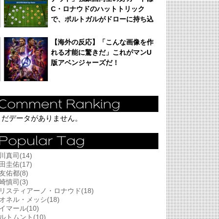
C・ロナウドのハットトリック
で、ポルトガルがドローに持ち込
む！
【海外の反応】「こんな画像を作
れる才能に驚きだ」これがマンU
版アベンジャーズだ！
まだデータがありません。
川真司(14)
田圭佑(17)
友佑都(8)
崎慎司(3)
リスティアーノ・ロナウド(18)
オネル・メッシ(18)
イマール(10)
ルトムント(10)