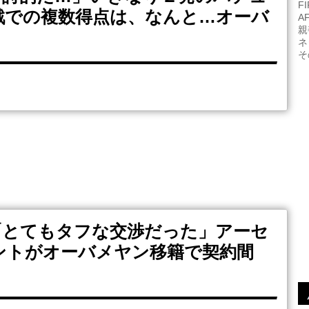
F
戦での複数得点は、なんと…オーバ
A
親
ネ
そ
「とてもタフな交渉だった」アーセ
ントがオーバメヤン移籍で契約間