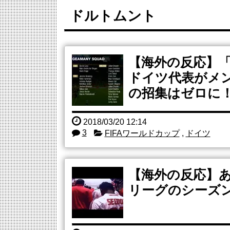
明日「銀だこ」がガチに過去最大レベルに混みそうw..
ドルトムント
海外「まるでタイムスリップしたみたいだ…！」日本..
【海外】Metal Hammer：ダウンロード・...
韓国サッカー前監督を任意聴取…業務上背任などの容..
外国人「日本の未来は安泰だ」16歳MF三井寺眞、...
中国人「アジア大会に臨むサッカー日本U21代表の...
【海外の反応】
Powered by livedoor 相互RSS
ドイツ代表がメン
の招集はゼロに
2018/03/20 12:14
3
FIFAワールドカップ
,
ドイツ
【海外の反応】
リーグのシーズ