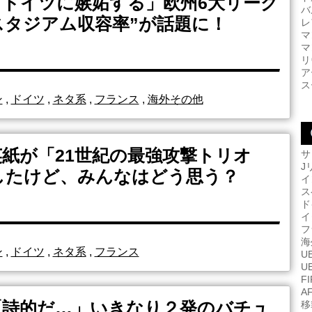
「ドイツに嫉妬する」欧州6大リーグ
バ
スタジアム収容率”が話題に！
レ
マ
マ
リ
ア
ス
ン
,
ドイツ
,
ネタ系
,
フランス
,
海外その他
紙が「21世紀の最強攻撃トリオ
サ
J
表したけど、みんなはどう思う？
イ
ス
ド
イ
フ
海
ン
,
ドイツ
,
ネタ系
,
フランス
U
U
F
A
「詩的だ…」いきなり２発のバチュ
移