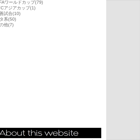
IFAワールドカップ(79)
FCアジアカップ(1)
善試合(10)
タ系(50)
の他(7)