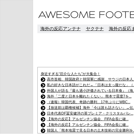
海外の反応アンテナ
ヤクテナ
海外の反応ま
身近すぎる“厄介な人たち”が大集合！
高市首相、韓国政府と韓国軍に感謝…サウジの日本人..
私の好きな日本語がこれだ←「日本は太っ腹だな」（..
外国人が語る『最も過小評価されている日本食』（海..
海外「二度と日本を離れたくない」 熊本で震度7を...
（速報）韓国代表、奇跡の勝利…17年ぶりにWBC...
【放送前は覇権候補】海外「今は誰も話さない」→伝..
日本代表DF冨安健洋の英プレミア・クリスタルパレ...
【海外の反応】アルゼンチン協会、FIFA会長に確...
【海外の反応】アルゼンチン協会、FIFA会長に確...
韓国人「熊本地震で見る日本の土木技術の完全勝利を..