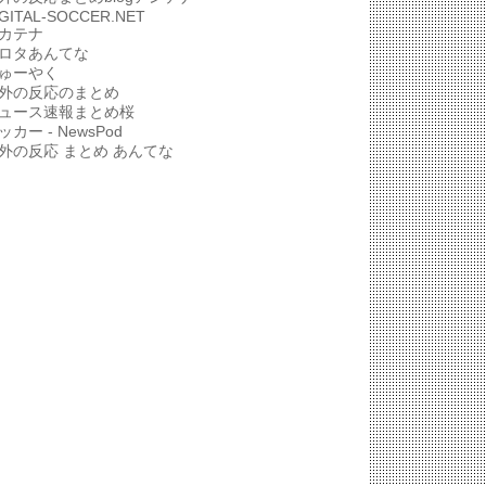
IGITAL-SOCCER.NET
カテナ
ロタあんてな
ゅーやく
外の反応のまとめ
ュース速報まとめ桜
ッカー - NewsPod
外の反応 まとめ あんてな