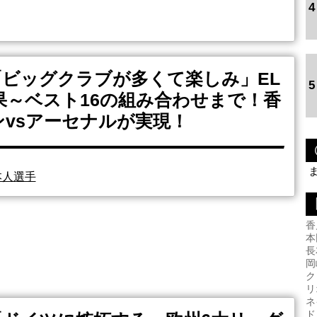
4
ビッグクラブが多くて楽しみ」EL
5
果～ベスト16の組み合わせまで！香
ンvsアーセナルが実現！
本人選手
香
本
長
岡
ク
リ
ネ
ド