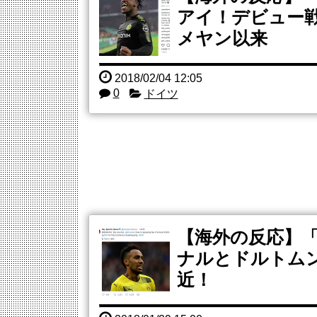
アイ！デビュー
メヤン以来
2018/02/04 12:05
0
ドイツ
【海外の反応】
ナルとドルトム
近！