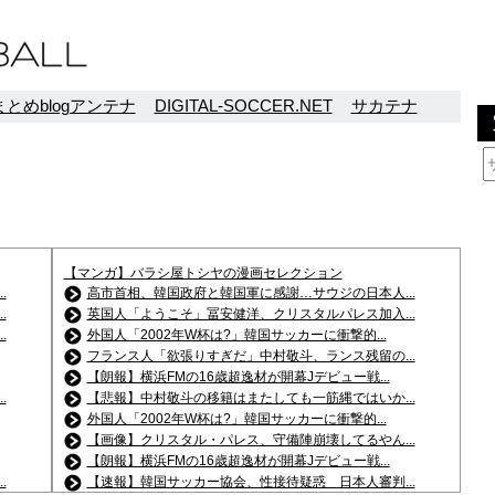
とめblogアンテナ
DIGITAL-SOCCER.NET
サカテナ
【マンガ】バラシ屋トシヤの漫画セレクション
.
高市首相、韓国政府と韓国軍に感謝…サウジの日本人...
.
英国人「ようこそ」冨安健洋、クリスタルパレス加入...
.
外国人「2002年W杯は?」韓国サッカーに衝撃的...
フランス人「欲張りすぎだ」中村敬斗、ランス残留の...
【朗報】横浜FMの16歳超逸材が開幕Jデビュー戦...
.
【悲報】中村敬斗の移籍はまたしても一筋縄ではいか...
外国人「2002年W杯は?」韓国サッカーに衝撃的...
【画像】クリスタル・パレス、守備陣崩壊してるやん...
【朗報】横浜FMの16歳超逸材が開幕Jデビュー戦...
.
【速報】韓国サッカー協会、性接待疑惑 日本人審判...