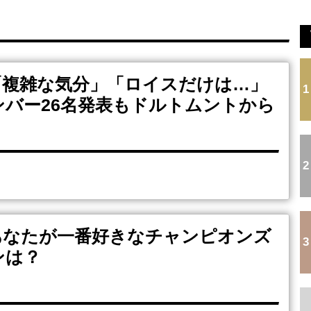
.
韓国代表DFイ・ハンボムがベルギー王者加入！…北...
.
日本代表DF冨安健洋の英プレミア・クリスタルパレ...
韓国サッカー前監督を任意聴取…業務上背任などの容...
.
...
...
Powered by livedoor 相互RSS
「複雑な気分」「ロイスだけは…」
1
バー26名発表もドルトムントから
！
2
あなたが一番好きなチャンピオンズ
3
ンは？