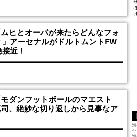
「ムヒとオーバが来たらどんなフォ
？」アーセナルがドルトムントFW
急接近！
「モダンフットボールのマエスト
真司、絶妙な切り返しから見事なア
海
ヤ
海