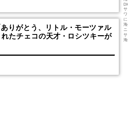
D
サ
ワ
に
海
「ありがとう、リトル・モーツァル
ニ
されたチェコの天才・ロシツキーが
サ
海