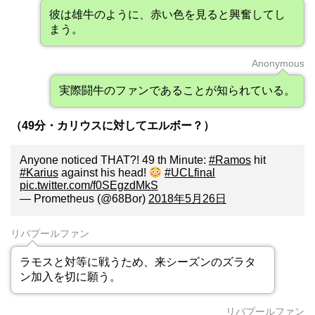
彼は雄牛のように、赤い色を見ると興奮してし
まう。
Anonymous
実際闘牛のファンであることが知られている。
（49分・カリウスに対してエルボー？）
Anyone noticed THAT?! 49 th Minute:
#Ramos
hit
#Karius
against his head!
#UCLfinal
pic.twitter.com/f0SEgzdMkS
— Prometheus (@68Bor)
2018年5月26日
リバプールファン
ラモスと対等に戦うため、来シーズンのズラタ
ン加入を切に願う。
リバプールファン