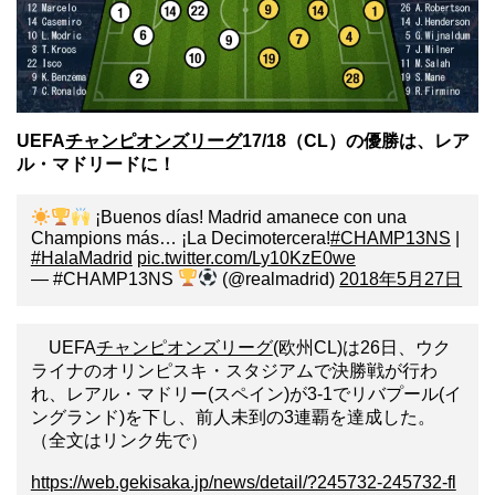
UEFA
チャンピオンズリーグ
17/18（CL）の優勝は、レア
ル・マドリードに！
¡Buenos días! Madrid amanece con una
Champions más… ¡La Decimotercera!
#CHAMP13NS
|
#HalaMadrid
pic.twitter.com/Ly10KzE0we
— #CHAMP13NS
(@realmadrid)
2018年5月27日
UEFA
チャンピオンズリーグ
(欧州CL)は26日、ウク
ライナのオリンピスキ・スタジアムで決勝戦が行わ
れ、レアル・マドリー(スペイン)が3-1でリバプール(イ
ングランド)を下し、前人未到の3連覇を達成した。
（全文はリンク先で）
https://web.gekisaka.jp/news/detail/?245732-245732-fl