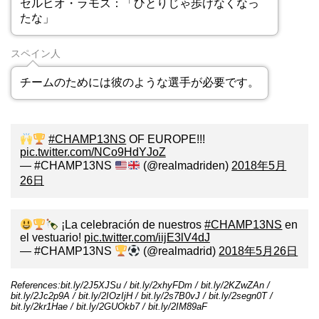
セルヒオ・ラモス：「ひとりじゃ歩けなくなっ
たな」
スペイン人
チームのためには彼のような選手が必要です。
#CHAMP13NS
OF EUROPE!!!
pic.twitter.com/NCo9HdYJoZ
— #CHAMP13NS
(@realmadriden)
2018年5月
26日
¡La celebración de nuestros
#CHAMP13NS
en
el vestuario!
pic.twitter.com/iijE3lV4dJ
— #CHAMP13NS
(@realmadrid)
2018年5月26日
References:bit.ly/2J5XJSu / bit.ly/2xhyFDm / bit.ly/2KZwZAn /
bit.ly/2Jc2p9A / bit.ly/2IOzIjH / bit.ly/2s7B0vJ / bit.ly/2segn0T /
bit.ly/2kr1Hae / bit.ly/2GUOkb7 / bit.ly/2IM89aF