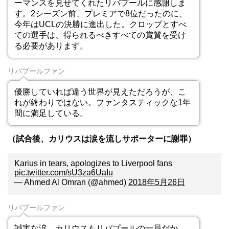
ーマンスを見せてくれたリバプールに感謝しま
す。2シーズン前、プレミアで8位だったのに、
今年はUCLの決勝に進出した。クロップとすべ
ての選手は、得られるべきすべての賞賛を受け
る必要があります。
リバプールファン
優勝していれば違う世界が見えただろうが、こ
れが終わりではない。ファンタスティックな1年
間に満足している。
（試合後、カリウスは涙を流しサポーターに謝罪）
Karius in tears, apologizes to Liverpool fans
pic.twitter.com/sU3za6UaIu
— Ahmed Al Omran (@ahmed)
2018年5月26日
リバプールファン
誠実な涙。カリウスもリバプールの一員だか