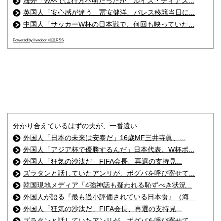
海外「W杯では行方不明だったが」ルイス・ディアス...
英国人「安心感が違う」冨安健洋、パレス移籍当日に...
中国人「サッカーW杯の日本戦で、何回も映っていた...
Powered by livedoor 相互RSS
分かり合えているはずの夫が、一番遠い
外国人「日本の未来は安泰だ」16歳MF三井寺眞、...
外国人「アジア杯で優勝するんだ」日本代表、W杯ポ...
外国人「狂気の沙汰だ」FIFA会長、再選の支持見...
ズラタンと話していたアンリが、ポグバを呼び寄せて...
韓国現地メディア「4強神話も疑われる恥ずべき状況...
外国人が語る『最も過小評価されている日本食』（海...
外国人「狂気の沙汰だ」FIFA会長、再選の支持見...
ズラタンと話していたアンリが、ポグバを呼び寄せて...