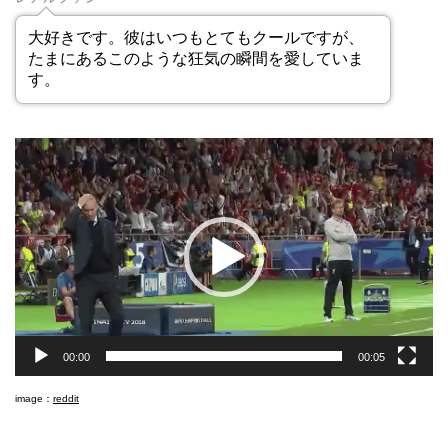
大好きです。彼はいつもとてもクールですが、
たまにあるこのような狂気の瞬間を愛していま
す。
動
画
プ
レ
ー
ヤ
ー
00:00
00:05
image：
reddit