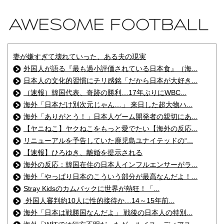
妻が嫌すぎて壊れていった、ある夫の現実
外国人が語る『最も過小評価されている日本食』（海...
日本人の文化的習慣にチリ感銘「だから日本が大好き...
（速報）韓国代表、奇跡の勝利…17年ぶりにWBC...
海外「日本だけ別次元じゃん…」 来日した超大物ハ...
海外「ありがとう！」日本人ゲーム開発者の親切にあ...
【ヤニねこ】ヤクねこをもっと愛でたい【海外の反応...
リニューアルを予告していた鹿児島ユナイテッドの“...
【速報】ひろゆき、離婚を提示される
海外の反応：韓国在住の日本人インフルエンサーがラ...
海外「やっぱり日本のこういう部分が最高なんだよ！...
Stray Kidsのカムバックに世界が熱狂！「...
外国人審判約10人に性的接待か…14～15年前...
海外「日本は戦勝国なんだよ」 戦後の日本人の特別...