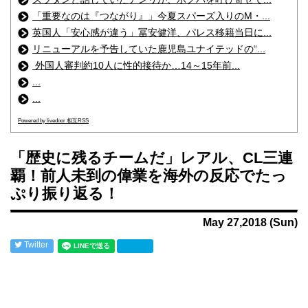
「重要なのは『つながり』」今夏スパーズ入りのM・...
英国人「安心感が違う」冨安健洋、パレス移籍当日に...
リニューアルを予告していた鹿児島ユナイテッドの“...
外国人審判約10人に性的接待か…14～15年前...
...
...
Powered by livedoor 相互RSS
「歴史に残るチームだ」レアル、CL三連
覇！前人未到の偉業を海外の反応でたっ
ぷり振り返る！
May 27,2018 (Sun)
Twitter