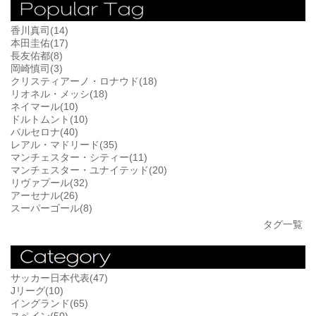
香川真司(14)
本田圭佑(17)
長友佑都(8)
岡崎慎司(3)
クリスティアーノ・ロナウド(18)
リオネル・メッシ(18)
ネイマール(10)
ドルトムント(10)
バルセロナ(40)
レアル・マドリード(35)
マンチェスター・シティー(11)
マンチェスター・ユナイテッド(20)
リヴァプール(32)
アーセナル(26)
スーパーゴール(8)
タグ一覧
サッカー日本代表(47)
Jリーグ(10)
イングランド(65)