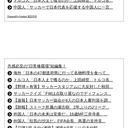
トルコ人「日本人まで獲るのか」上田綺世、トルコ名...
中国人「サッカーで日本代表を応援する中国人に一言...
Powered by livedoor 相互RSS
共感必至の“日常修羅場”短編集！
海外「日本の47都道府県に行って名物料理を食べて...
トルコ人「日本人まで獲るのか」上田綺世、トルコ名...
【野球＝有害】サッカースタジアムに大反対した秋田...
サッカークイズ「FWは点取り屋なのでディフェンス...
【速報】日本サッカー協会が4人の日本人審判員を調...
【朗報】ストーク所属の瀬古樹、2年ぶりのJリーグ...
外国人「日本の未来は安泰だ」16歳MF三井寺眞、...
外国人「狂気の沙汰だ」FIFA会長、再選の支持見...
【J2第1節 大分×湘南】湘南が5年ぶりの大分戦...