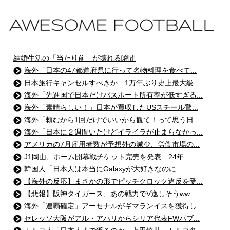
結婚生活の「当たり前」が壊れる瞬間
海外「日本の47都道府県に行って名物料理を食べて...
日本旅行キャンセルすべきか…1万年ぶり史上最大級...
海外「先進国で日本だけパスポート所有率が低すぎる...
海外「素晴らしい！」日本が買収したUSスチール驚...
海外「頼むから1回だけでいいから観て！って思う日...
海外「日本に２週間いたけどイライラが止まらなかっ...
アメリカの7月雇用者数が予想外の減少、労働市場の...
J1岡山、ホーム開幕戦チケット完売を発表 24年...
韓国人「日本人は本当にGalaxyが大好きなのに...
【海外の反応】まさかの形でピッチクロック違反を受...
【悲報】阪神タイガース、あの戦力でV逸しそうww...
海外「連覇確定」アーセナルがギマランイスを獲得し...
セレッソ大阪がアル・アハリからシリア代表FWパブ...