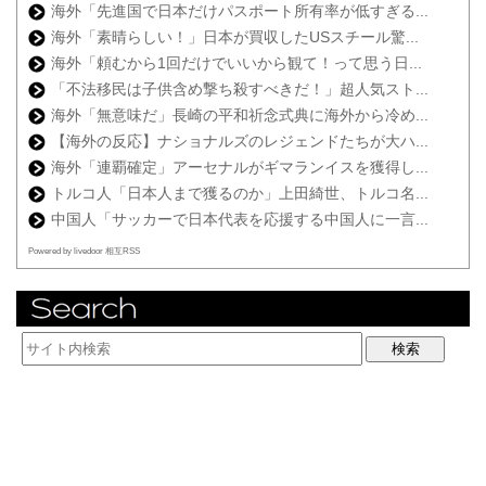
海外「先進国で日本だけパスポート所有率が低すぎる...
海外「素晴らしい！」日本が買収したUSスチール驚...
海外「頼むから1回だけでいいから観て！って思う日...
「不法移民は子供含め撃ち殺すべきだ！」超人気スト...
海外「無意味だ」長崎の平和祈念式典に海外から冷め...
【海外の反応】ナショナルズのレジェンドたちが大ハ...
海外「連覇確定」アーセナルがギマランイスを獲得し...
トルコ人「日本人まで獲るのか」上田綺世、トルコ名...
中国人「サッカーで日本代表を応援する中国人に一言...
Powered by livedoor 相互RSS