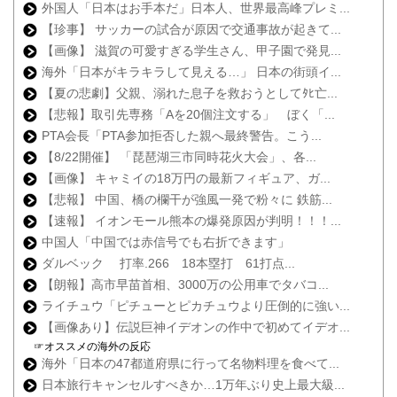
外国人「日本はお手本だ」日本人、世界最高峰プレミ...
【珍事】 サッカーの試合が原因で交通事故が起きて...
【画像】 滋賀の可愛すぎる学生さん、甲子園で発見...
海外「日本がキラキラして見える…」 日本の街頭イ...
【夏の悲劇】父親、溺れた息子を救おうとしてﾀﾋ亡...
【悲報】取引先専務「Aを20個注文する」 ぼく「...
PTA会長「PTA参加拒否した親へ最終警告。こう...
【8/22開催】 「琵琶湖三市同時花火大会」、各...
【画像】 キャミイの18万円の最新フィギュア、ガ...
【悲報】 中国、橋の欄干が強風一発で粉々に 鉄筋...
【速報】 イオンモール熊本の爆発原因が判明！！！...
中国人「中国では赤信号でも右折できます」
ダルベック 打率.266 18本塁打 61打点...
【朗報】高市早苗首相、3000万の公用車でタバコ...
ライチュウ「ピチューとピカチュウより圧倒的に強い...
【画像あり】伝説巨神イデオンの作中で初めてイデオ...
☞オススメの海外の反応
海外「日本の47都道府県に行って名物料理を食べて...
日本旅行キャンセルすべきか…1万年ぶり史上最大級...