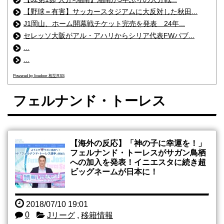
【野球＝有害】サッカースタジアムに大反対した秋田...
J1岡山、ホーム開幕戦チケット完売を発表 24年...
セレッソ大阪がアル・アハリからシリア代表FWパブ...
...
...
Powered by livedoor 相互RSS
フェルナンド・トーレス
【海外の反応】「神の子に幸運を！」
フェルナンド・トーレスがサガン鳥栖
への加入を発表！イニエスタに続き超
ビッグネームが日本に！
2018/07/10 19:01
0
Jリーグ
,
移籍情報