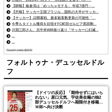
【朗報】板倉滉は「めっちゃモテる」 年収7億円・...
【悲報】サッカー王国ブラジル…国民の大半がサッカ...
【サッカー】J2開幕戦、最多観客数更新の可能性「...
今季もタイトル獲得を目指すFC町田ゼルビア黒田剛...
川淵三郎さん、北中米W杯振り返り『サッカーに幻滅...
...
...
Powered by livedoor 相互RSS
フォルトゥナ・デュッセルドル
フ
【ドイツの反応】「期待せずにはいら
れない」原口元気、宇佐美在籍の独2
部デュッセルドルフへ期限付き移籍…
Ｗ杯へ向け決断