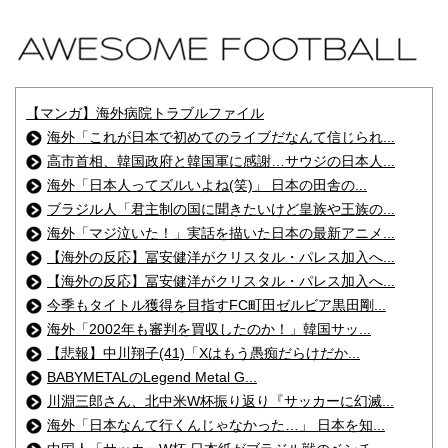
【マンガ】海外病院トラブルファイル
海外「これが日本で初めてのライブだなんて信じられ...
高市首相、韓国政府と韓国軍に感謝…サウジの日本人...
海外「日本人ってズルいよね(笑)」 日本の田舎の...
ブラジル人「君主制の国に聞きたいけど皇族や王族の...
海外「マジ泣いた！」実話を描いた日本の最新アニメ...
【海外の反応】冨安健洋がクリスタル・パレス加入へ...
【海外の反応】冨安健洋がクリスタル・パレス加入へ...
今季もタイトル獲得を目指すFC町田ゼルビア黒田剛...
海外「2002年も審判を買収したのか！」韓国サッ...
【悲報】中川翔子(41)「Xはもう愚痴だらけだか...
BABYMETALのLegend Metal G...
川淵三郎さん、北中米W杯振り返り『サッカーに幻滅...
海外「日本なんて行くんじゃなかった…」 日本を知...