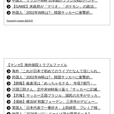
中国人「サッカーW杯 日本紙がブラジル戦のベンチ...
【GAME】米政府が「マリオ」「ポケモン」の政治...
外国人「2002年W杯は?」韓国サッカーに衝撃的...
Powered by livedoor 相互RSS
【マンガ】海外病院トラブルファイル
海外「これが日本で初めてのライブだなんて信じられ...
外国人「2002年W杯は?」韓国サッカーに衝撃的...
【朗報】板倉滉は「めっちゃモテる」 年収7億円・...
川淵三郎さん、北中米W杯振り返り『サッカーに幻滅...
【悲報】サッカー王国ブラジル…国民の大半がサッカ...
【億砲】横浜M“和製フォーデン、三井寺がデビュー...
英国人「日本代表で一番好き」上田綺世、プレミア移...
外国人「2026年バロンドールは誰が受賞すべき?...