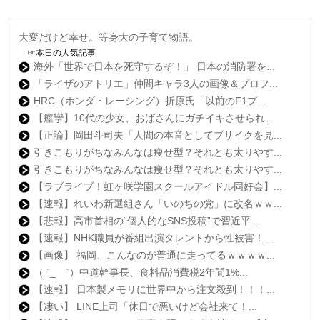
大変だけど幸せ。等身大の子育て物語。
☞本日の人気記事
海外「世界で日本を死守するぞ！」 日本の消防署を...
「ライザのアトリエ」仲間キャラ3人の画像＆プロフ...
HRC（ホンダ・レーシング）折原氏「以前のF1プ...
【痙攣】10代の少女、おばさんにガチイキさせられ...
【正論】岡田斗司夫「人間の本音としてブサイクを見...
引きこもりがちなみんなは痩せ型？それとも太りやす...
引きこもりがちなみんなは痩せ型？それとも太りやす...
【ラブライブ！虹ヶ咲学園スクールアイドル同好会】...
【速報】れいわ新選組さん「いのちの党」に改名ｗｗ...
【悲報】高市首相の“個人的なSNS投稿”で習近平...
【速報】NHK職員が番組出演タレントから性被害！...
【画像】 福岡、こんなのが普通に走ってるｗｗｗｗ...
（ ´_ゝ`）中道幹事長、食料品消費税2年間1%...
【速報】 日本製メモリに世界中から注文殺到！！！...
【凄い】 LINE上司「休日で悪いけど会社来て！...