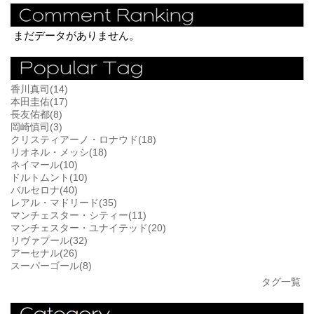
まだデータがありません。
香川真司(14)
本田圭佑(17)
長友佑都(8)
岡崎慎司(3)
クリスティアーノ・ロナウド(18)
リオネル・メッシ(18)
ネイマール(10)
ドルトムント(10)
バルセロナ(40)
レアル・マドリード(35)
マンチェスター・シティー(11)
マンチェスター・ユナイテッド(20)
リヴァプール(32)
アーセナル(26)
スーパーゴール(8)
タグ一覧