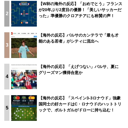
【W杯の海外の反応】「おめでとう」フランス
が20年ぶり2度目の優勝！「美しいサッカーだ
2
った」準優勝のクロアチアにも称賛の声！
【海外の反応】バルサのカンテラで「最も才
能のある若者」がシティに流出へ
3
【海外の反応】「えげつない」バルサ、夏に
グリーズマン獲得合意か
4
【海外の反応】「スペイン3-3ロナウド」強豪
国同士の好カードはC・ロナウドのハットトリ
5
ックで、ポルトガルがドローに持ち込む！