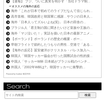
【速報】 フジ、ついに真実を明かす「当社ドラマ制...
☞オススメの海外の反応
海外「これが日本で初めてのライブだなんて信じられ...
高市首相、韓国政府と韓国軍に感謝…サウジの日本人...
海外「日本人ってズルいよね(笑)」 日本の田舎の...
ブラジル人「君主制の国に聞きたいけど皇族や王族の...
海外「マジ泣いた！」実話を描いた日本の最新アニメ...
【ポーランド】ポーランドの歴史の概要 - ポー...
早朝フライトで節約したつもりの男性…空港で「ある...
【海外の反応】冨安健洋がクリスタル・パレス加入へ...
韓国人「韓国サッカー協会が行った国際試合の性的接...
中国人「サッカーW杯 日本紙がブラジル戦のベンチ...
外国人「2002年W杯は?」韓国サッカーに衝撃的...
Powered by livedoor 相互RSS