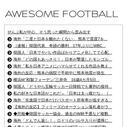
ぜんぶ私が中心、そう思った瞬間から歪み出す
海外「二度と日本を離れたくない」 熊本で震度7を...
（速報）韓国代表、奇跡の勝利…17年ぶりにWBC...
韓国人「日本でヤバい作品ばかりアニメ化してて心配...
海外「どの国もあっさり！」日本が撃退したモンゴル...
海外「私を日本アニメにハマらせてくれる作品を教え...
海外の反応：熊本の病院で手術中に熊本地震が発生、...
横浜M“和製フォーデン”三井寺 16歳4カ月5日...
韓国人「どうやら五輪サッカー日韓戦でも審判の接待...
私の好きな日本語がこれだ←「日本は太っ腹だな」（...
海外「先進国で日本だけパスポート所有率が低すぎる...
【海外の反応】フィリーズのオークション落札者がラ...
◆悲報◆韓国サッカー協会、過去のW杯予選など複数...
海外「どんでん返し！」ロドリのバルサ入りが濃厚に...