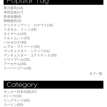
香川真司(14)
本田圭佑(17)
長友佑都(8)
岡崎慎司(3)
クリスティアーノ・ロナウド(18)
リオネル・メッシ(18)
ネイマール(10)
ドルトムント(10)
バルセロナ(40)
レアル・マドリード(35)
マンチェスター・シティー(11)
マンチェスター・ユナイテッド(20)
リヴァプール(32)
アーセナル(26)
スーパーゴール(8)
タグ一覧
サッカー日本代表(47)
Jリーグ(10)
イングランド(65)
スペイン(50)