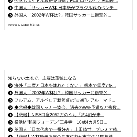
今季もタイトル獲得を目指すFC町田ゼルビア黒田剛...
中国人「サッカーW杯 日本紙がブラジル戦のベンチ...
外国人「2002年W杯は?」韓国サッカーに衝撃的...
Powered by livedoor 相互RSS
知らない土地で、主婦は孤独になる
海外「二度と日本を離れたくない」 熊本で震度7を...
外国人「2002年W杯は?」韓国サッカーに衝撃的...
フルアム、アルベロア新監督の“古巣”レアル・マド...
◆悲報◆韓国サッカー協会、過去のW杯予選など複数...
【悲報】NISA口座2052万のうち「約4割が未...
横浜M“和製フォーデン”三井寺 16歳4カ月5日...
英国人「日本代表で一番好き」上田綺世、プレミア移...
【悲報】W杯後無所属の長友佑都が東京のJ1開幕戦...