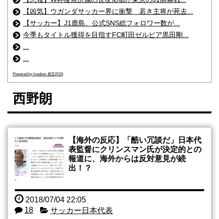
【凶気】ウガンダサッカー界に衝撃 若き主将が死去...
【サッカー】J1鹿島、公式SNS総フォロワー数が...
今季もタイトル獲得を目指すFC町田ゼルビア黒田剛...
...
...
Powered by livedoor 相互RSS
西野朗
【海外の反応】「酷い冗談だ」日本代
表監督にクリンスマン氏が決定的との
報道に、海外からは反対意見が続
出！？
2018/07/04 22:05
18
サッカー日本代表