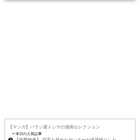
【マンガ】バラシ屋トシヤの漫画セレクション
☞本日の人気記事
【衝撃映像】 空手を舐めたヤンキーが道場破りした...