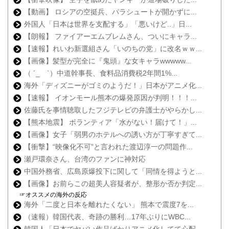
【動画】 ロシアの空挺兵、パラシュートが開かずに...
外国人「日本は世界を支配する」「悪いけど..」日...
【朗報】 ファイアーエムブレムさん、ついにキャラ...
【速報】れいわ新選組さん「いのちの党」に改名ｗｗ...
【画像】髪型が完全に『鬼頭』な女キャラwwwww...
（ ´_ゝ`）中道幹事長、食料品消費税2年間1%...
海外「ディズニーがゴミのようだ！」日本がアニメ化...
【速報】 イオンモール熊本の爆発原因が判明！！！...
佐藤氏を事情聴取したフジテレビの弁護士がやらかし...
【熊本地震】 ボランティア「水がない！届けて！」...
【画像】女子「弱男のホテルへの誘い方が丁寧すぎて...
【衝撃】“映像化不可”と言われた渡辺淳一の問題作...
瀬戸環奈さん、台湾のファンに神対応
中国外務省、広島原爆投下に関して「同情を得ようと...
【画像】お前らこの超美人容疑者が、整形か否か判定...
☞オススメの海外の反応
海外「二度と日本を離れたくない」 熊本で震度7を...
（速報）韓国代表、奇跡の勝利…17年ぶりにWBC...