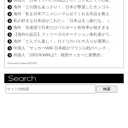
韓国人「日本でヤバい作品ばかりアニメ化してて心配...
海外「どの国もあっさり！」日本が撃退したモンゴル...
海外「私を日本アニメにハマらせてくれる作品を教え...
私の好きな日本語がこれだ←「日本は太っ腹だな」（...
海外「先進国で日本だけパスポート所有率が低すぎる...
【海外の反応】フィリーズのオークション落札者がラ...
海外「どんでん返し！」ロドリのバルサ入りが濃厚に...
中国人「サッカーW杯 日本紙がブラジル戦のベンチ...
外国人「2002年W杯は?」韓国サッカーに衝撃的...
Powered by livedoor 相互RSS