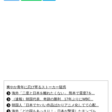
爽やか青年に忍び寄るストーカー疑惑
海外「二度と日本を離れたくない」 熊本で震度7を...
（速報）韓国代表、奇跡の勝利…17年ぶりにWBC...
韓国人「日本でヤバい作品ばかりアニメ化してて心配...
海外「どの国もあっさり！」日本が撃退したモンゴル...