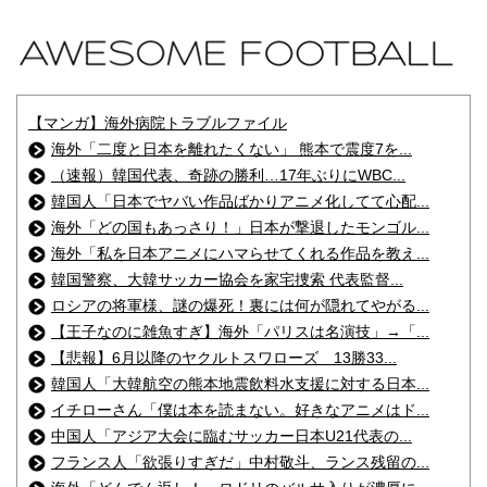
【マンガ】海外病院トラブルファイル
海外「二度と日本を離れたくない」 熊本で震度7を...
（速報）韓国代表、奇跡の勝利…17年ぶりにWBC...
韓国人「日本でヤバい作品ばかりアニメ化してて心配...
海外「どの国もあっさり！」日本が撃退したモンゴル...
海外「私を日本アニメにハマらせてくれる作品を教え...
韓国警察、大韓サッカー協会を家宅捜索 代表監督...
ロシアの将軍様、謎の爆死！裏には何が隠れてやがる...
【王子なのに雑魚すぎ】海外「パリスは名演技」→「...
【悲報】6月以降のヤクルトスワローズ 13勝33...
韓国人「大韓航空の熊本地震飲料水支援に対する日本...
イチローさん「僕は本を読まない。好きなアニメはド...
中国人「アジア大会に臨むサッカー日本U21代表の...
フランス人「欲張りすぎだ」中村敬斗、ランス残留の...