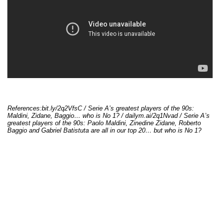
References:bit.ly/2q2VfsC / Serie A’s greatest players of the 90s:
Maldini, Zidane, Baggio… who is No 1? / dailym.ai/2q1Nvad / Serie A’s
greatest players of the 90s: Paolo Maldini, Zinedine Zidane, Roberto
Baggio and Gabriel Batistuta are all in our top 20… but who is No 1?