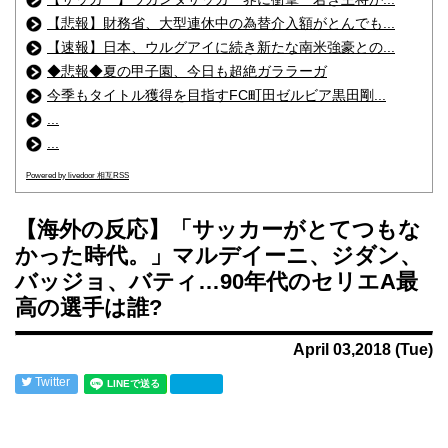
【悲報】財務省、大型連休中の為替介入額がとんでも...
【速報】日本、ウルグアイに続き新たな南米強豪との...
◆悲報◆夏の甲子園、今日も超絶ガララーガ
今季もタイトル獲得を目指すFC町田ゼルビア黒田剛...
...
...
Powered by livedoor 相互RSS
【海外の反応】「サッカーがとてつもな
かった時代。」マルデイーニ、ジダン、
バッジョ、バティ…90年代のセリエA最
高の選手は誰?
April 03,2018 (Tue)
Twitter