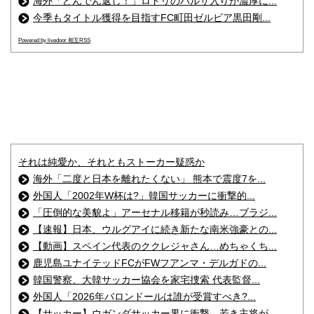
海外「どんでん返し！」ロドリのバルサ入りが濃厚に...
今季もタイトル獲得を目指すFC町田ゼルビア黒田剛...
Powered by livedoor 相互RSS
それは純愛か、それともストーカー疑惑か
海外「二度と日本を離れたくない」 熊本で震度7を...
外国人「2002年W杯は?」韓国サッカーに衝撃的...
「圧倒的な美貌よ」アーセナル移籍が秒読み…ブラジ...
【速報】日本、ウルグアイに続き新たな南米強豪との...
【動画】スペイン代表のククレジャさん…めちゃくち...
鹿児島ユナイテッドFCがFWフアンマ・デルガドの...
韓国警察、大韓サッカー協会を家宅捜索 代表監督...
外国人「2026年バロンドールは誰が受賞すべき?...
【サッカー】ウガンダサッカー界に衝撃 若き主将が...