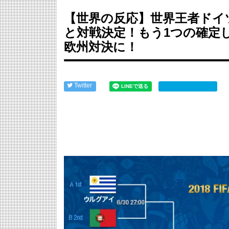
【海外】「バラナシは世界最古の都市なのか？その真..
海外「W杯は八百長だった」FIFA会長支持を表明...
【世界の反応】世界王者ドイ
【悲報】仙台育英のマネージャー、首をひねっただけ..
と対戦決定！もう1つの確定
中国人「アジア大会に臨むサッカー日本U21代表の...
フランス人「欲張りすぎだ」中村敬斗、ランス残留の..
欧州対決に！
今季もタイトル獲得を目指すFC町田ゼルビア黒田剛...
Powered by livedoor 相互RSS
Twitter