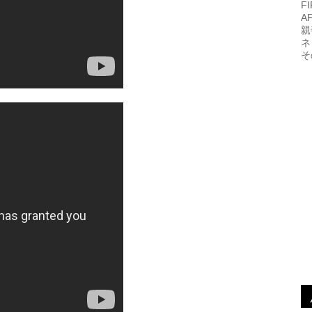
F
A
親
ネ
そ