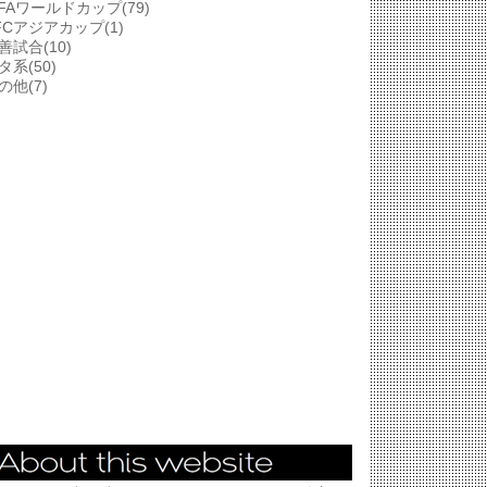
IFAワールドカップ(79)
FCアジアカップ(1)
善試合(10)
タ系(50)
の他(7)