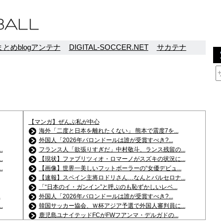
とめblogアンテナ
DIGITAL-SOCCER.NET
サカテナ
【マンガ】ぜんぶ私が中心
海外「二度と日本を離れたくない」 熊本で震度7を...
外国人「2026年バロンドールは誰が受賞すべき?...
.
フランス人「欲張りすぎだ」中村敬斗、ランス残留の...
.
【現状】ファブリツィオ・ロマーノがスズキの状況に...
.
【画像】世界一美しいフットボーラーの“女優デビュ...
【速報】スペイン主将ロドリさん…なんとバルセロナ...
「“日本のイ・ガンイン”と呼ぶのも恥ずかしいレベ...
.
外国人「2026年バロンドールは誰が受賞すべき?...
.
韓国サッカー協会、Ｗ杯アジア予選で外国人審判員に...
鹿児島ユナイテッドFCがFWフアンマ・デルガドの...