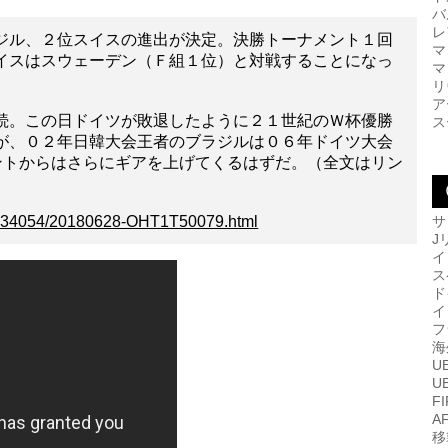
バ
レ
ジル、２位スイスの進出が決定。決勝トーナメント１回
マ
イスはスウェーデン（Ｆ組１位）と対戦することになっ
マ
リ
ア
続。この日ドイツが敗退したように２１世紀のＷ杯優勝
ス
が、０２年日韓大会王者のブラジルは０６年ドイツ大会
ントからはさらにギアを上げてくるはずだ。（全文はリン
CO034054/20180628-OHT1T50079.html
サ
J
イ
ス
ド
イ
フ
海
U
U
F
A
移