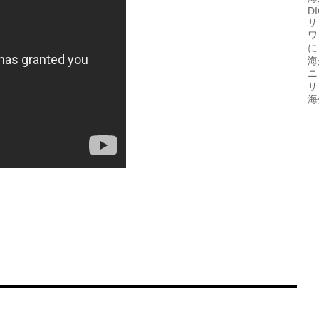
D
サ
ワ
に
海
ニ
サ
海