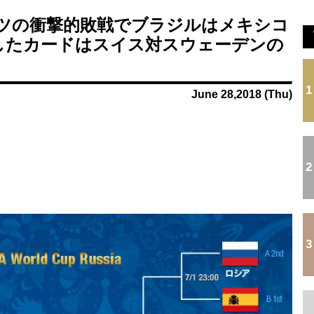
.
【速報】スペイン主将ロドリさん…なんとバルセロナ...
今季もタイトル獲得を目指すFC町田ゼルビア黒田剛...
ツの衝撃的敗戦でブラジルはメキシコ
.
...
したカードはスイス対スウェーデンの
...
.
Powered by livedoor 相互RSS
1
June 28,2018 (Thu)
2
3