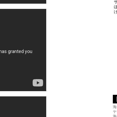
海
ヤ
海