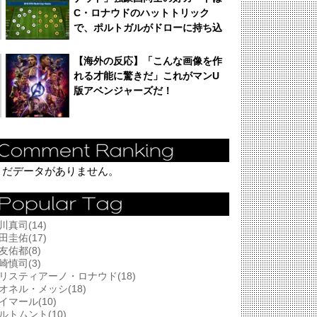
C・ロナウドのハットトリック
で、ポルトガルがドローに持ち込
む！
【海外の反応】「こんな画像を作
れる才能に驚きだ」これがマンU
版アベンジャーズだ！
まだデータがありません。
川真司(14)
田圭佑(17)
友佑都(8)
崎慎司(3)
リスティアーノ・ロナウド(18)
オネル・メッシ(18)
イマール(10)
ルトムント(10)