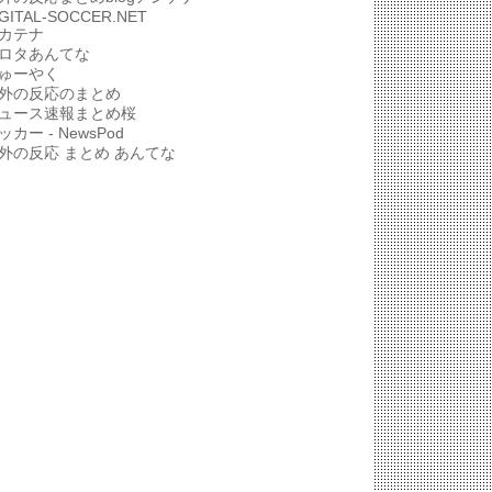
IGITAL-SOCCER.NET
カテナ
ロタあんてな
ゅーやく
外の反応のまとめ
ュース速報まとめ桜
ッカー - NewsPod
外の反応 まとめ あんてな