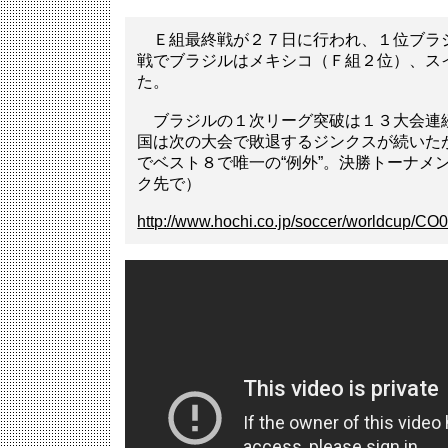
Ｅ組最終戦が２７日に行われ、１位ブラ
戦でブラジルはメキシコ（Ｆ組２位）、ス
た。
ブラジルの１次リーグ突破は１３大会連
国は次の大会で敗退するジンクスが続いた
でベスト８で唯一の“例外”。決勝トーナメ
ク先で）
http://www.hochi.co.jp/soccer/worldcup/