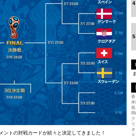
4
5
香
本
長
岡
ク
リ
ネ
メントの対戦カードが続々と決定してきました！
ド