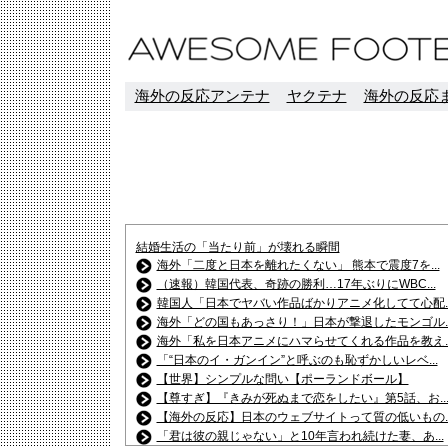
海外の反応アンテナ
ヤクテナ
海外の反応ま
結婚生活の「当たり前」が壊れる瞬間
海外「二度と日本を離れたくない」 熊本で震度7を...
（速報）韓国代表、奇跡の勝利…17年ぶりにWBC...
韓国人「日本でヤバい作品ばかりアニメ化してて心配..
海外「どの国もあっさり！」日本が撃退したモンゴル..
海外「私を日本アニメにハマらせてくれる作品を教え..
「“日本のイ・ガンイン”と呼ぶのも恥ずかしいレベ...
【世界】シンプルな問い【ポーランドボール】
【尊すぎ】『きみが死ぬまで恋をしたい』第5話、お..
【海外の反応】日本のウェブサイトって質の低いもの..
「君は彼の親じゃない」と10年言われ続けた妻、あ...