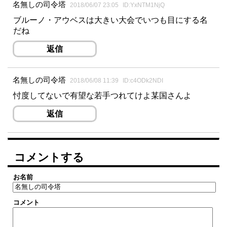
名無しの司令塔
2018/06/07 23:05
ID:YxNTM1NjQ
ブルーノ・アウベスは大きい大会でいつも目にする名
だね
返信
名無しの司令塔
2018/06/08 11:39
ID:c4ODk2NDI
忖度してないで有望な若手つれてけよ某国さんよ
返信
コメントする
お名前
コメント