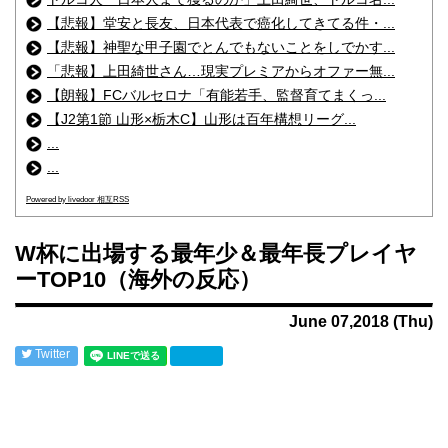
【悲報】堂安と長友、日本代表で癌化してきてる件・...
【悲報】神聖な甲子園でとんでもないことをしでかす...
「悲報】上田綺世さん…現実プレミアからオファー無...
【朗報】FCバルセロナ「有能若手、監督育てまくっ...
【J2第1節 山形×栃木C】山形は百年構想リーグ...
...
...
Powered by livedoor 相互RSS
W杯に出場する最年少＆最年長プレイヤ
ーTOP10（海外の反応）
June 07,2018 (Thu)
Twitter