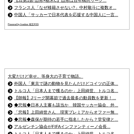
【J2第1節 山形×栃木C】山形は百年構想リーグ...
フランス人「なぜ移籍させない?」中村敬斗に複数オ...
中国人「サッカーで日本代表を応援する中国人に一言...
Powered by livedoor 相互RSS
大変だけど幸せ。等身大の子育て物語。
外国人「東京で謎の動物を見たんだけどコイツの正体...
トルコ人「日本人まで獲るのか」上田綺世、トルコ名...
【朗報】Jリーグ開幕節で過去最多の動員数を更新！...
◆悲報◆日本人主審も該当か 韓国サッカー協会、外...
「悲報】上田綺世さん…現実プレミアからオファー無...
◆悲報◆森保が期待の若手に指名したから？堂安律と...
アルゼンチン協会がFIFAインファンティーノ会長...
トルコ人「日本人まで獲るのか」上田綺世、トルコ名...