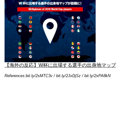
【海外の反応】W杯に出場する選手の出身地マップ
References:bit.ly/2sMTC3v / bit.ly/2JxDjSz / bit.ly/2xPA8kN