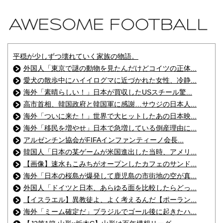
平穏が少しずつ壊れていく家族の物語。
外国人「東京で謎の動物を見たんだけどコイツの正体...
愛犬の散歩中にハイイログマに近づかれた女性、冷静...
海外「素晴らしい！」日本が買収したUSスチール驚...
高市首相、韓国政府と韓国軍に感謝…サウジの日本人...
海外「ついに来た！」世界で大ヒットしたあの日本映...
海外「移民を増やせ」日本で急増している倒産理由に...
アルゼンチン協会がFIFAインファンティーノ会長...
韓国人「日本の某ゲームが米国進出した当時、アメリ...
【画像】速水もこみちがオープンしたカフェのサンド...
海外「日本の桜島が爆発して鹿児島の市街地の空が真...
外国人「ドイツと日本、あらゆる面を比較したらどっ...
【イスラエル】異教徒よ、よく考えるんだ【ポーラン...
海外「ミーム確定だ」ブラジルでゴール後に起きたハ...