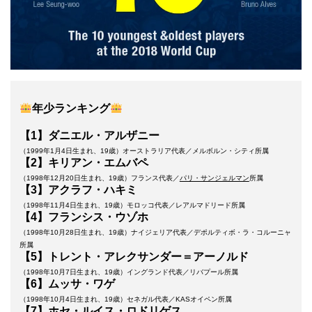
年少ランキング
【1】ダニエル・アルザニー
（1999年1月4日生まれ、19歳）オーストラリア代表／メルボルン・シティ所属
【2】キリアン・エムバペ
（1998年12月20日生まれ、19歳）フランス代表／
パリ・サンジェルマン
所属
【3】アクラフ・ハキミ
（1998年11月4日生まれ、19歳）モロッコ代表／レアルマドリード所属
【4】フランシス・ウゾホ
（1998年10月28日生まれ、19歳）ナイジェリア代表／デポルティボ・ラ・コルーニャ
所属
【5】トレント・アレクサンダー＝アーノルド
（1998年10月7日生まれ、19歳）イングランド代表／リバプール所属
【6】ムッサ・ワゲ
（1998年10月4日生まれ、19歳）セネガル代表／KASオイペン所属
【7】ホセ・ルイス・ロドリゲス