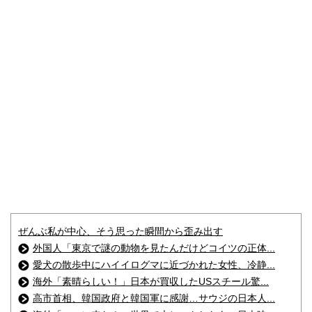
ぜんぶ私が中心、そう思った瞬間から歪み出す
外国人「東京で謎の動物を見たんだけどコイツの正体...
愛犬の散歩中にハイイログマに近づかれた女性、冷静...
海外「素晴らしい！」日本が買収したUSスチール驚...
高市首相、韓国政府と韓国軍に感謝…サウジの日本人...