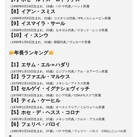
（1998年6月19日生まれ、19歳）パナマ代表／ヘント所属
【8】イアン・スミス
（1998年3月6日生まれ、20歳）コスタリカ代表／IFKノルシェーピン所属
【9】イスマイラ・サール
（1998年2月25日生まれ、20歳）セネガル代表／スタッド・レンヌ所属
【10】イ・スンウ
（1998年1月6日生まれ、20歳）韓国代表／ヴェローナ所属
年長ランキング
【1】エサム・エル＝ハダリ
（1973年1月15日生まれ、45歳）エジプト代表／アル・タアーウン所属
【2】ラファエル・マルケス
（1979年2月13日生まれ、39歳）メキシコ／アトラス所属
【3】セルゲイ・イグナシェヴィッチ
（1979年7月14日生まれ、38歳）ロシア代表／CSKAモスクワ所属
【4】ティム・ケーヒル
（1979年12月6日生まれ、38歳）オーストラリア／ミルウォール所属
【5】ホセ・デ・ヘスス・コロナ
（1981年1月28日生まれ、37歳）メキシコ代表／クルス・アスル所属
【6】フェリペ・バロイ
（1981年2月24日生まれ、37歳）パナマ代表／フェリペ・バロイ CSDムニシパル所
属