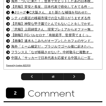
海外「ついに来た！」世界で大ヒットしたあの日本映...
【悲報】堂安と長友、日本代表で癌化してきてる件・...
◆Jリーグ◆C大阪さん、また新たな補強を匂わせた...
シティの最近の移籍市場での立ち回りがうますぎる件
【悲報】神聖な甲子園でとんでもないことをしでかす...
「悲報】上田綺世さん…現実プレミアからオファー無...
【朗報】FCバルセロナ「有能若手、監督育てまくっ...
【画像】速水もこみちがオープンしたカフェのサンド...
海外「ミーム確定だ」ブラジルでゴール後に起きたハ...
フランス人「なぜ移籍させない?」中村敬斗に複数オ...
中国人「サッカーで日本代表を応援する中国人に一言...
Powered by livedoor 相互RSS
2