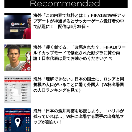
海外「この内容で無料とは！」FIFA18のW杯アッ
プデートが神過ぎるとサッカーゲーム愛好者の中
で話題に！ 配信は5月29日～
海外「凄く似てる」「改悪された？」FIFA18ワー
ルドカップモードで修正された顔グラに賛否両
論！日本代表は見てお確かめください(^-^;
海外「理解できない」日本の国土に、ロシアと同
規模の人口がいることに驚く外国人（W杯出場国
の人口ランキングを見て）
海外「日本の酒井高徳を応援しよう」「ハリルが
残っていれば…」W杯に出場する選手の出身地マ
ップが面白い！