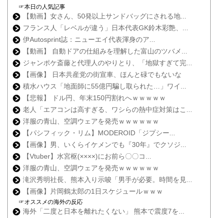
☞本日の人気記事
【動画】女さん、50発以上サンドバッグにされる地...
フランス人「レベルが違う」日本代表GK鈴木彩艶、...
伊Autosprint誌：ニューエイ代表渾身のア...
【動画】 自動ドアの仕組みを理解した富山のツバメ...
ジャンポケ斎藤と代理人のやりとり、「地獄すぎて完...
【画像】 日本共産党の街宣車、ほんと碌でもないな
積水ハウス「地面師に55億円騙し取られた…」ワイ...
【悲報】 ドル円、年末150円割れへｗｗｗｗｗ
老人「エアコンは高すぎる、ワシらの熱中症対策はこ...
洋服の青山、空調ウェアを発売ｗｗｗｗｗｗ
【パシフィック・リム】MODEROID「ジプシー...
【画像】男、いくらイケメンでも『30年』でクソジ...
【Vtuber】水宮枢(××××)にお前ら〇〇コ...
洋服の青山、空調ウェアを発売ｗｗｗｗｗｗ
滝沢秀明社長、熊本入り示唆「男手が必要。時間を見...
【画像】片岡鶴太郎の1日スケジュールｗｗｗ
☞オススメの海外の反応
海外「二度と日本を離れたくない」 熊本で震度7を...