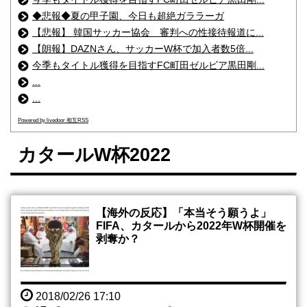
◆悲報◆夏の甲子園、今日も超絶ガララーガ
【悲報】 韓国サッカー協会 審判への性接待報道に...
【朗報】DAZNさん、サッカーW杯で加入者数5倍...
今季もタイトル獲得を目指すFC町田ゼルビア黒田剛...
...
...
Powered by livedoor 相互RSS
カタールW杯2022
【海外の反応】「本当そう願うよ」
FIFA、カタールから2022年W杯開催を
剥奪か？
2018/02/26 17:10