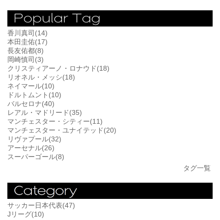
香川真司(14)
本田圭佑(17)
長友佑都(8)
岡崎慎司(3)
クリスティアーノ・ロナウド(18)
リオネル・メッシ(18)
ネイマール(10)
ドルトムント(10)
バルセロナ(40)
レアル・マドリード(35)
マンチェスター・シティー(11)
マンチェスター・ユナイテッド(20)
リヴァプール(32)
アーセナル(26)
スーパーゴール(8)
タグ一覧
サッカー日本代表(47)
Jリーグ(10)