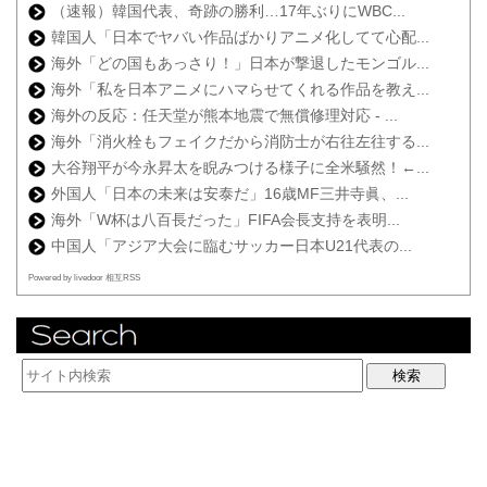
（速報）韓国代表、奇跡の勝利…17年ぶりにWBC...
韓国人「日本でヤバい作品ばかりアニメ化してて心配...
海外「どの国もあっさり！」日本が撃退したモンゴル...
海外「私を日本アニメにハマらせてくれる作品を教え...
海外の反応：任天堂が熊本地震で無償修理対応 - ...
海外「消火栓もフェイクだから消防士が右往左往する...
大谷翔平が今永昇太を睨みつける様子に全米騒然！←...
外国人「日本の未来は安泰だ」16歳MF三井寺眞、...
海外「W杯は八百長だった」FIFA会長支持を表明...
中国人「アジア大会に臨むサッカー日本U21代表の...
Powered by livedoor 相互RSS