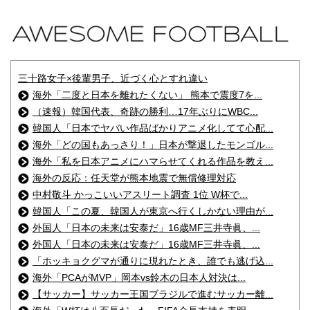
三十路女子×後輩男子、近づく心とすれ違い
海外「二度と日本を離れたくない」 熊本で震度7を...
（速報）韓国代表、奇跡の勝利…17年ぶりにWBC...
韓国人「日本でヤバい作品ばかりアニメ化してて心配...
海外「どの国もあっさり！」日本が撃退したモンゴル...
海外「私を日本アニメにハマらせてくれる作品を教え...
海外の反応：任天堂が熊本地震で無償修理対応
中村敬斗 かっこいいアスリート調査 1位 W杯で...
韓国人「この夏、韓国人が東京へ行くしかない理由が...
外国人「日本の未来は安泰だ」16歳MF三井寺眞、...
外国人「日本の未来は安泰だ」16歳MF三井寺眞、...
「ホッキョクグマが通りに現れたとき、誰でも逃げ込...
海外「PCAがMVP」岡本vs鈴木の日本人対決は...
【サッカー】サッカー王国ブラジルで進むサッカー離...