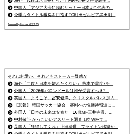
海外「W杯は八百長だった」FIFA会長支持を表明...
中国人「アジア大会に臨むサッカー日本U21代表の...
今季もタイトル獲得を目指すFC町田ゼルビア黒田剛...
Powered by livedoor 相互RSS
それは純愛か、それともストーカー疑惑か
海外「二度と日本を離れたくない」 熊本で震度7を...
外国人「2026年バロンドールは誰が受賞すべき?...
英国人「ようこそ」冨安健洋、クリスタルパレス加入...
【悲報】 韓国サッカー協会 審判への性接待報道に...
外国人「日本の未来は安泰だ」16歳MF三井寺眞、...
中村敬斗 かっこいいアスリート調査 1位 W杯で...
英国人「獲得してくれ」上田綺世、ブライトン移籍が...
今季もタイトル獲得を目指すFC町田ゼルビア黒田剛...