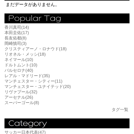
まだデータがありません。
香川真司(14)
本田圭佑(17)
長友佑都(8)
岡崎慎司(3)
クリスティアーノ・ロナウド(18)
リオネル・メッシ(18)
ネイマール(10)
ドルトムント(10)
バルセロナ(40)
レアル・マドリード(35)
マンチェスター・シティー(11)
マンチェスター・ユナイテッド(20)
リヴァプール(32)
アーセナル(26)
スーパーゴール(8)
タグ一覧
サッカー日本代表(47)