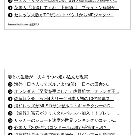
中国人「サッカー日本代表、9月の親善試合の相手が...
英国人「獲得してくれ」上田綺世、ブライトン移籍が...
セレッソ大阪がFCザンクトパウリからMFジャクソ...
Powered by livedoor 相互RSS
妻との生活が、夫をうつへ追い込んだ現実
海外「日本人ってズルいよね(笑)」 日本の田舎の...
オランダ人「至宝を手にした」佐野航大、オランダ王...
佐藤龍之介 欧州4大リーグ日本人初の10代開幕ス...
浦和レッズがMLSロサンゼルス・ギャラクシーのD...
【速報】冨安がクリスタルパレスへ加入！！プレシー...
サッカーのシュート速度の世界ランキングがコチラw...
外国人「2026年バロンドールは誰が受賞すべき?...
遠藤航はモナコ戦で実戦復帰か…リヴァプール指揮官...