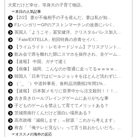
大変だけど幸せ。等身大の子育て物語。
☞本日の人気記事
【2/2】 妻が不倫相手の子を産んだ。妻は私が知...
F1ハンガリーGPのアストンマーチンの改善にパパ...
英国人「ようこそ」冨安健洋、クリスタルパレス加入...
「Fate/EXTELLA」初回特典の赤青セイバ...
【ライムライト・レモネードジャム】アリスグリント...
飲み会で席を離れた隙にスマホを操作され、全ゲーム...
【速報】 中国、ガチで逝く
【画像】 福岡、こんなのが普通に走ってるｗｗｗｗ...
韓国人「日本ではビールジョッキをほとんど洗わずに...
（ ´_ゝ`）中道幹事長、食料品消費税2年間1%...
【速報】 日本製メモリに世界中から注文殺到！！！...
古き良きロールプレイングゲームにありがちな事
子どものゲームを禁止して育ててメリットある？
茨城県南行くんだけど面白い場所ある？
高市政権「減税します」→財源「これから考えます」
有吉「『俺テレビ見ない』って言う奴おかしいだろ。...
☞オススメの海外の反応