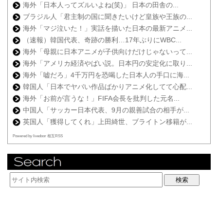
海外「日本人ってズルいよね(笑)」 日本の田舎の...
ブラジル人「君主制の国に聞きたいけど皇族や王族の...
海外「マジ泣いた！」実話を描いた日本の最新アニメ...
（速報）韓国代表、奇跡の勝利…17年ぶりにWBC...
海外「母親に日本アニメが子供向けだけじゃないって...
海外「アメリカ経済やばい説。日本円の安定化に取り...
海外「嘘だろ」4千万円を恐喝した日本人の手口に海...
韓国人「日本でヤバい作品ばかりアニメ化してて心配...
海外「お前が言うな！」FIFA会長を批判した元名...
中国人「サッカー日本代表、9月の親善試合の相手が...
英国人「獲得してくれ」上田綺世、ブライトン移籍が...
Powered by livedoor 相互RSS