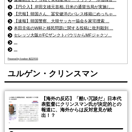
【円介入】岸田文雄元首相､日米の通貨当局が実施し...
【悲報】韓国さん、冨安健洋のパレス移籍にめっちゃ...
【速報】韓国警察、大韓サッカー協会を家宅捜索 ...
本田圭佑のW杯と移民問題に関する投稿に批判殺到 ...
セレッソ大阪がFCザンクトパウリからMFジャクソ...
...
...
Powered by livedoor 相互RSS
ユルゲン・クリンスマン
【海外の反応】「酷い冗談だ」日本代
表監督にクリンスマン氏が決定的との
報道に、海外からは反対意見が続
出！？