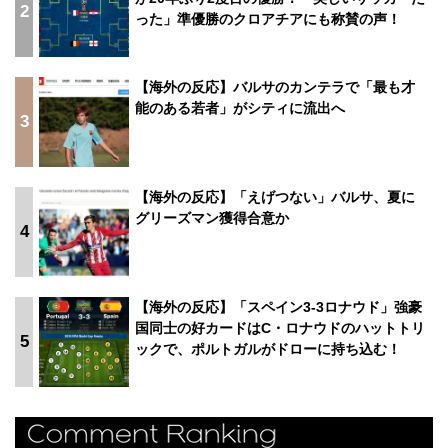
2
った」準優勝のクロアチアにも称賛の声！
【海外の反応】バルサのカンテラで「最も才
能のある若者」がシティに流出へ
3
【海外の反応】「えげつない」バルサ、夏に
グリーズマン獲得合意か
4
【海外の反応】「スペイン3-3ロナウド」強豪
国同士の好カードはC・ロナウドのハットトリ
5
ックで、ポルトガルがドローに持ち込む！