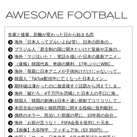
先輩と後輩、距離が変わった日から始まる恋
海外「日本人ってズルいよね(笑)」 日本の田舎の...
ブラジル人「君主制の国に聞きたいけど皇族や王族の...
海外「マジ泣いた！」実話を描いた日本の最新アニメ...
（速報）韓国代表、奇跡の勝利…17年ぶりにWBC...
海外「母親に日本アニメが子供向けだけじゃないって...
韓国人「TikTok配信中に亡くなった日本人イン...
期待値は凄かったのに放送後すぐ話題から消えてしま...
海外「嘘だろ」4千万円を恐喝した日本人の手口に海...
韓国人「韓国の刺身は日本と違い新鮮でコリコリして...
本田圭佑のW杯と移民問題に関する投稿に批判殺到 ...
偶然のホラー。民泊した部屋の壁に、10年前の自分...
海外「お前が言うな！」FIFA会長を批判した元名...
【画像】大谷翔平、フィギュア化（53,350円）...