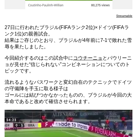
Streamable
27日に行われたブラジル(FIFAランク2位)×ドイツ(FIFAラ
ンク1位)の親善試合。
結果はご存じのとおり、ブラジルが4年前に7-1で敗れた雪
辱を果たしました。
今回紹介するのはこの試合中に
コウチーニョ
とパウリーニ
ョが見せた“信じられない”コンビネーションについてのト
ピックです。
流れるようなパスワークと変幻自在のテクニックでドイツ
の守備陣を手玉に取る様子は
ゴールには結びつかなかったものの、ブラジルが今回の大
本命であると改めて確信させられます。