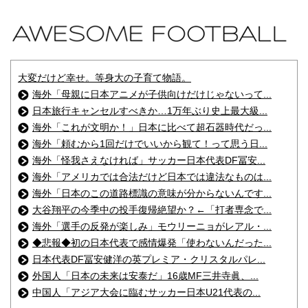
大変だけど幸せ。等身大の子育て物語。
海外「母親に日本アニメが子供向けだけじゃないって...
日本旅行キャンセルすべきか…1万年ぶり史上最大級...
海外「これが文明か！」日本に比べて超石器時代だっ...
海外「頼むから1回だけでいいから観て！って思う日...
海外「怪我さえなければ」サッカー日本代表DF冨安...
海外「アメリカでは合法だけど日本では違法なものは...
海外「日本のこの道路標識の意味が分からないんです...
大谷翔平の今季中の投手復帰絶望か？←「打者専念で...
海外「選手の反発が楽しみ」モウリーニョがレアル・...
◆悲報◆初の日本代表で感情爆発「使わないんだった...
日本代表DF冨安健洋の英プレミア・クリスタルパレ...
外国人「日本の未来は安泰だ」16歳MF三井寺眞、...
中国人「アジア大会に臨むサッカー日本U21代表の...