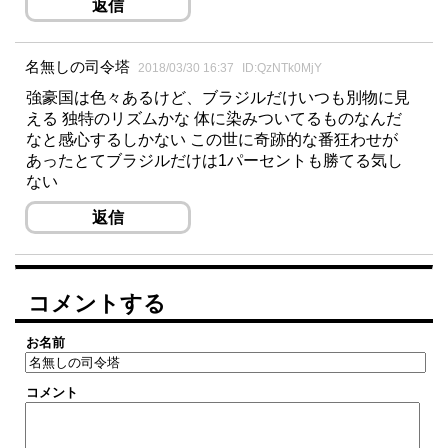
返信
名無しの司令塔
2018/03/30 16:37
ID:QzNTk0MjY
強豪国は色々あるけど、ブラジルだけいつも別物に見
える 独特のリズムかな 体に染みついてるものなんだ
なと感心するしかない この世に奇跡的な番狂わせが
あったとてブラジルだけは1パーセントも勝てる気し
ない
返信
コメントする
お名前
コメント