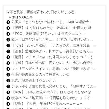
先輩と後輩、距離が変わった日から始まる恋
☞本日の人気記事
外国人「とてつもない逸材がいる」15歳FW礒部怜...
【動画】 よく助けられたな。岐阜の川で外国人が溺...
「FGO」攻略感想(792)いよいよ最終クエスト...
欧州「日本だけ反則だろ…」 世界の『日本びいき』...
【悲報】れいわ新選組、「いのちの党」に党名変更 ...
【画像】愛知の半グレ、怖すぎる→御尊顔がこちら…
【驚愕】マチアプで会った外国人からまさかの『こう...
【悲報】日本の輸出額、円安なのに人口少ない台湾と...
ウィリアムズのサインツ、将来について決断できず「...
生食が最悪最凶なのって豚肉らしいな
東スポ競馬値上げやないかい
ジャンポケ斎藤と代理人のやりとり、「地獄すぎて完...
【画像】 日本共産党の街宣車、ほんと碌でもないな
積水ハウス「地面師に55億円騙し取られた…」ワイ...
【悲報】 ドル円、年末150円割れへｗｗｗｗｗ