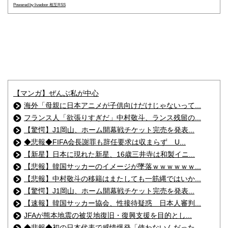
Powered by livedoor 相互RSS
【マンガ】ぜんぶ私が中心
海外「母親に日本アニメが子供向けだけじゃないって...
フランス人「欲張りすぎだ」中村敬斗、ランス残留の...
【驚愕】J1岡山、ホーム開幕戦チケット完売を発表...
◆悲報◆FIFA会長謝罪も辞任要求は収まらず U...
【新星】日本に現れた新星、16歳三井寺は和製イニ...
【悲報】韓国サッカーのイメージが墜落ｗｗｗｗｗｗ...
【悲報】中村敬斗の移籍はまたしても一筋縄ではいか...
【驚愕】J1岡山、ホーム開幕戦チケット完売を発表...
【速報】韓国サッカー協会、性接待疑惑 日本人審判...
JFAが熊本地震の被災地復旧・復興支援を目的とし...
◆悲報◆初の日本代表で感情爆発「使わないんだった...