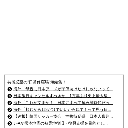
共感必至の“日常修羅場”短編集！
海外「母親に日本アニメが子供向けだけじゃないって...
日本旅行キャンセルすべきか…1万年ぶり史上最大級...
海外「これが文明か！」日本に比べて超石器時代だっ...
海外「頼むから1回だけでいいから観て！って思う日...
【速報】韓国サッカー協会、性接待疑惑 日本人審判...
JFAが熊本地震の被災地復旧・復興支援を目的とし...