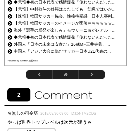
◆悲報◆初の日本代表で感情爆発「使わないんだった...
【悲報】中村敬斗の移籍はまたしても一筋縄ではいか...
【速報】韓国サッカー協会、性接待疑惑 日本人審判...
【悲報】韓国サッカーのイメージが墜落ｗｗｗｗｗｗ...
海外「選手の反発が楽しみ」モウリーニョがレアル・...
◆悲報◆初の日本代表で感情爆発「使わないんだった...
外国人「日本の未来は安泰だ」16歳MF三井寺眞、...
中国人「アジア大会に臨むサッカー日本U21代表の...
Powered by livedoor 相互RSS
2
名無しの司令塔
2018/03/30 09:00
ID:k5NTM2ODg
やっぱ世界トップレベルは次元が違うｗ