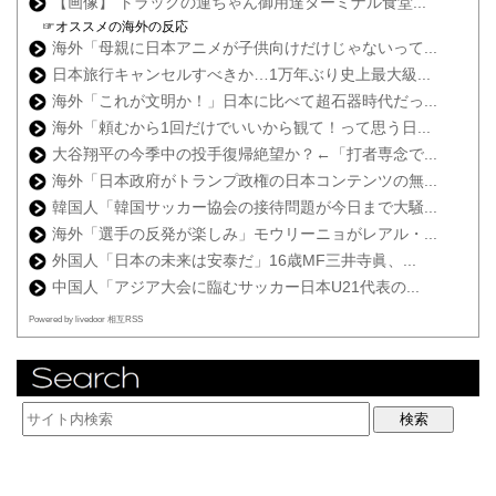
【画像】 トラックの運ちゃん御用達ターミナル食堂...
☞オススメの海外の反応
海外「母親に日本アニメが子供向けだけじゃないって...
日本旅行キャンセルすべきか…1万年ぶり史上最大級...
海外「これが文明か！」日本に比べて超石器時代だっ...
海外「頼むから1回だけでいいから観て！って思う日...
大谷翔平の今季中の投手復帰絶望か？←「打者専念で...
海外「日本政府がトランプ政権の日本コンテンツの無...
韓国人「韓国サッカー協会の接待問題が今日まで大騒...
海外「選手の反発が楽しみ」モウリーニョがレアル・...
外国人「日本の未来は安泰だ」16歳MF三井寺眞、...
中国人「アジア大会に臨むサッカー日本U21代表の...
Powered by livedoor 相互RSS