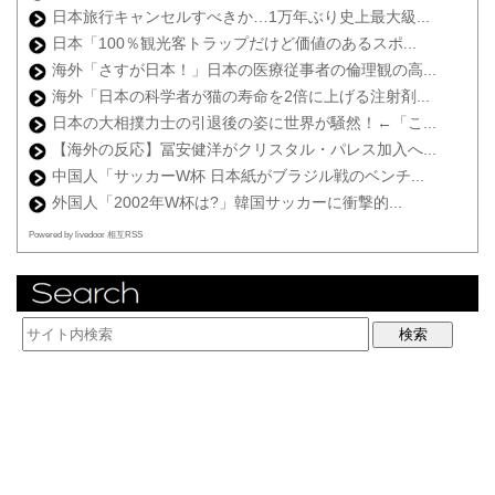
日本旅行キャンセルすべきか…1万年ぶり史上最大級...
日本「100％観光客トラップだけど価値のあるスポ...
海外「さすが日本！」日本の医療従事者の倫理観の高...
海外「日本の科学者が猫の寿命を2倍に上げる注射剤...
日本の大相撲力士の引退後の姿に世界が騒然！←「こ...
【海外の反応】冨安健洋がクリスタル・パレス加入へ...
中国人「サッカーW杯 日本紙がブラジル戦のベンチ...
外国人「2002年W杯は?」韓国サッカーに衝撃的...
Powered by livedoor 相互RSS