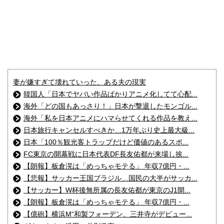
妻が嫌すぎて壊れていった、ある夫の現実
韓国人「日本でヤバい作品ばかりアニメ化してて心配...
海外「どの国もあっさり！」日本が撃退したモンゴル...
海外「私を日本アニメにハマらせてくれる作品を教え...
日本旅行キャンセルすべきか…1万年ぶり史上最大級...
日本「100％観光客トラップだけど価値のあるスポ...
FC東京の開幕戦に日本代表DF長友佑都が来場し挨...
【朗報】板倉滉は「めっちゃモテる」 年収7億円・...
【悲報】サッカー王国ブラジル…国民の大半がサッカ...
【サッカー】W杯後無所属の長友佑都が東京のJ1開...
【朗報】板倉滉は「めっちゃモテる」 年収7億円・...
【億砲】横浜M“和製フォーデン、三井寺がデビュー...