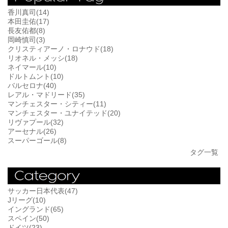
香川真司(14)
本田圭佑(17)
長友佑都(8)
岡崎慎司(3)
クリスティアーノ・ロナウド(18)
リオネル・メッシ(18)
ネイマール(10)
ドルトムント(10)
バルセロナ(40)
レアル・マドリード(35)
マンチェスター・シティー(11)
マンチェスター・ユナイテッド(20)
リヴァプール(32)
アーセナル(26)
スーパーゴール(8)
タグ一覧
サッカー日本代表(47)
Jリーグ(10)
イングランド(65)
スペイン(50)
ドイツ(23)