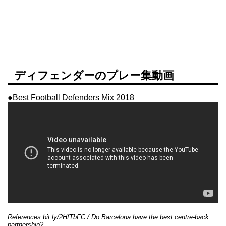
ディフェンダーのプレー集動画
●Best Football Defenders Mix 2018
References:bit.ly/2HfTbFC / Do Barcelona have the best centre-back
partnership?