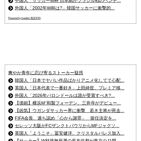
中国人「サッカーW杯 日本紙がブラジル戦のベンチ...
外国人「2002年W杯は?」韓国サッカーに衝撃的...
Powered by livedoor 相互RSS
爽やか青年に忍び寄るストーカー疑惑
韓国人「日本でヤバい作品ばかりアニメ化してて心配...
英国人「日本代表で一番好き」上田綺世、プレミア移...
外国人「2026年バロンドールは誰が受賞すべき?...
【億砲】横浜M“和製フォーデン、三井寺がデビュー...
【凶気】ウガンダサッカー界に衝撃 若き主将が死去...
FIFA会長、過ち認め「心から謝罪」 留任決定を...
セレッソ大阪がFCザンクトパウリからMFジャクソ...
英国人「ようこそ」冨安健洋、クリスタルパレス加入...
【サッカー】W杯後無所属の長友佑都が東京のJ1開...