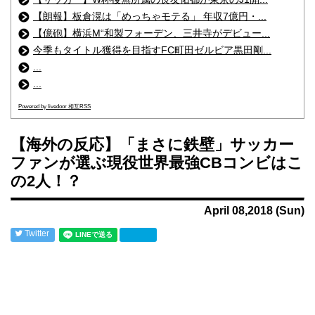
【朗報】板倉滉は「めっちゃモテる」 年収7億円・...
【億砲】横浜M“和製フォーデン、三井寺がデビュー...
今季もタイトル獲得を目指すFC町田ゼルビア黒田剛...
...
...
Powered by livedoor 相互RSS
【海外の反応】「まさに鉄壁」サッカー
ファンが選ぶ現役世界最強CBコンビはこ
の2人！？
April 08,2018 (Sun)
Twitter