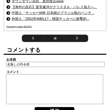
ダウンタウン浜田、差別発言www
【海外の反応】冨安健洋がクリスタル・パレス加入へ...
中国人「サッカーW杯 日本紙がブラジル戦のベンチ...
外国人「2002年W杯は?」韓国サッカーに衝撃的...
Powered by livedoor 相互RSS
コメントする
お名前
コメント