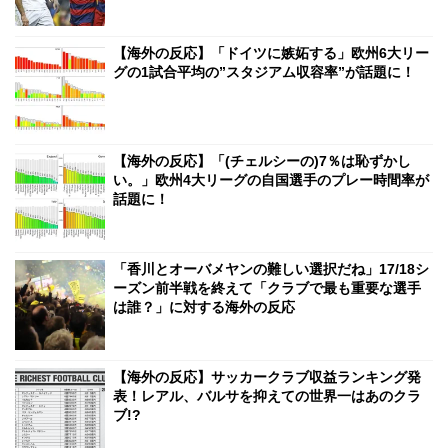
【海外の反応】「ドイツに嫉妬する」欧州6大リー
グの1試合平均の”スタジアム収容率”が話題に！
【海外の反応】「(チェルシーの)7％は恥ずかし
い。」欧州4大リーグの自国選手のプレー時間率が
話題に！
「香川とオーバメヤンの難しい選択だね」17/18シ
ーズン前半戦を終えて「クラブで最も重要な選手
は誰？」に対する海外の反応
【海外の反応】サッカークラブ収益ランキング発
表！レアル、バルサを抑えての世界一はあのクラ
ブ!?