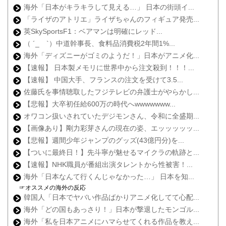
海外「日本がキラキラして見える…」 日本の街頭イ...
「ライザのアトリエ」ライザちゃんのフィギュア発売...
英SkySportsF1：ベアマンは明確にレッド...
（ ´_ゝ`）中道幹事長、食料品消費税2年間1%...
海外「ディズニーがゴミのようだ！」日本がアニメ化...
【速報】 日本製メモリに世界中から注文殺到！！！...
【速報】 中国大手、フランスの注文を受けて3.5...
佐藤氏を事情聴取したフジテレビの弁護士がやらかし...
【悲報】大卒初任給600万の時代へwwwwwww...
オワコン扱いされていたデジモンさん、令和に全盛期...
【画像あり】剛力彩芽さんの現在の姿、エッッッッッ...
【悲報】週間少年ジャンプのグッズ(43億円分)を...
【ついに最終日！】先斗寧が魅せるマイクラの軌跡と...
【速報】NHK職員が番組出演タレントから性被害！...
海外「日本なんて行くんじゃなかった…」 日本を知...
☞オススメの海外の反応
韓国人「日本でヤバい作品ばかりアニメ化してて心配...
海外「どの国もあっさり！」日本が撃退したモンゴル...
海外「私を日本アニメにハマらせてくれる作品を教え...