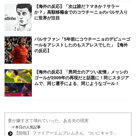
【海外の反応】「次は誰だ？マネか？サラー
か？」高額移籍金でのコウチーニョのバルサ入り
に世界が注目
バルサファン「5年前にコウチーニョのデビューゴ
ールをアシストしたのもスアレスでした」【海外
の反応】
【海外の反応】「男同士のアツい友情」メッシの
ゴールが2009年の再現だと話題に！同じスタジア
ムで、同じ選手による、同じようなゴール！
妻が嫌すぎて壊れていった、ある夫の現実
☞本日の人気記事
【朗報】 ファイアーエムブレムさん、ついにキャラ...