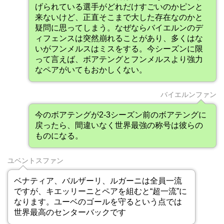
げられている選手がどれだけすごいのかピンと
来ないけど、正直そこまで大した存在なのかと
疑問に思ってしまう。なぜならバイエルンのデ
ィフェンスは突然崩れることがあり、多くはな
いがフンメルスはミスをする。今シーズンに限
って言えば、ボアテングとフンメルスより強力
なペアがいてもおかしくない。
バイエルンファン
今のボアテングが2-3シーズン前のボアテングに
戻ったら、間違いなく世界最強の称号は彼らの
ものになる。
ユベントスファン
ベナティア、バルザーリ、ルガーニは全員一流
ですが、キエッリーニとペアを組むと“超一流”に
なります。ユーベのゴールを守るという点では
世界最高のセンターバックです