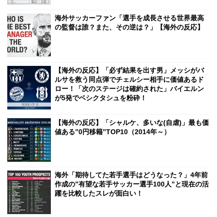
海外サッカーファン「選手を成長させる世界最高
の監督は誰？また、その逆は？」【海外の反応】
【海外の反応】「必ず結果を出す男」メッシがバ
ルサを救う同点弾でチェルシー相手に価値あるド
ロー！「次のステージは確約された」バイエルン
が5発でベシクタシュを粉砕！
【海外の反応】「シャルケ、多いな(自虐)」最も価
値ある”0円移籍”TOP10（2014年～）
海外「期待してた若手選手はどうなった？」4年前
作成の”有望な若手サッカー選手100人”と現在の活
躍を比較したスレが面白い！