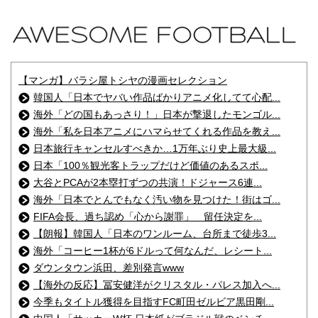
【マンガ】バラシ屋トシヤの漫画セレクション
韓国人「日本でヤバい作品ばかりアニメ化してて心配...
海外「どの国もあっさり！」日本が撃退したモンゴル...
海外「私を日本アニメにハマらせてくれる作品を教え...
日本旅行キャンセルすべきか…1万年ぶり史上最大級...
日本「100％観光客トラップだけど価値のあるスポ...
大谷とPCAが2本塁打ずつの共演！ドジャース6連...
海外「日本でとんでもなく汚い物を見つけた！街はゴ...
FIFA会長、過ち認め「心から謝罪」 留任決定を...
【朗報】韓国人「日本のワンルーム、台所まで徒歩3...
海外「コーヒー1杯が6ドルって何なんだ、レシート...
ダウンタウン浜田、差別発言www
【海外の反応】冨安健洋がクリスタル・パレス加入へ...
今季もタイトル獲得を目指すFC町田ゼルビア黒田剛...