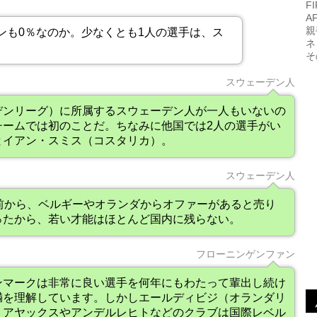
F
A
親
ンも0％なのか。少なくとも1人の選手は、ス
ネ
。
そ
スウェーデン人
デンリーグ）に所属するスウェーデン人が一人もいないの
チームでは初のことだ。ちなみに他国では2人の選手がい
とイアン・スミス（コスタリカ）。
スウェーデン人
前から、ベルギーやオランダからオファーがあると売り
ったから、若い才能はほとんど国内に残らない。
フローニンゲンファン
ンマークは非常に良い選手を何年にもわたって輩出し続け
満を理解しています。しかしエールディビジ（オランダリ
、アヤックスやアンデルレヒトなどのクラブは国際レベル