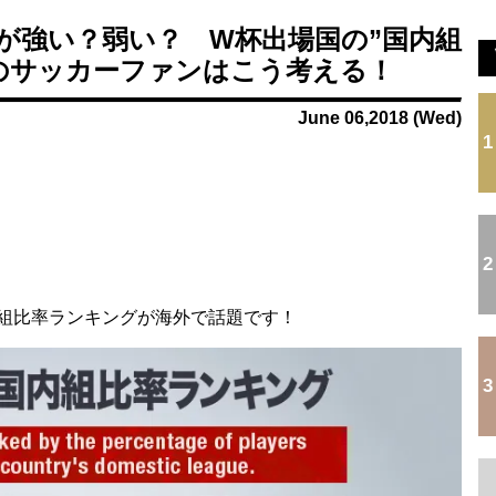
【動画】日本を応援するチアガールの健康的下半身ｗ...
日本代表DF冨安健洋の英プレミア・クリスタルパレ...
が強い？弱い？ W杯出場国の”国内組
.
韓国サッカー前監督を任意聴取…業務上背任などの容...
のサッカーファンはこう考える！
...
...
June 06,2018 (Wed)
Powered by livedoor 相互RSS
1
2
組比率ランキングが海外で話題です！
3