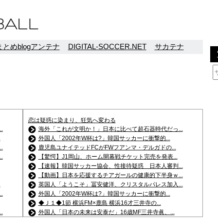
とめblogアンテナ
DIGITAL-SOCCER.NET
サカテナ
恋は疑惑に染まり、狂気へ変わる
.
海外「これが文明か！」日本に比べて超石器時代だっ...
.
外国人「2002年W杯は?」韓国サッカーに衝撃的...
.
鹿児島ユナイテッドFCがFWフアンマ・デルガドの...
.
【驚愕】J1岡山、ホーム開幕戦チケット完売を発表...
【速報】韓国サッカー協会、性接待疑惑 日本人審判...
【動画】日本を応援するチアガールの健康的下半身ｗ...
.
英国人「ようこそ」冨安健洋、クリスタルパレス加入...
.
外国人「2002年W杯は?」韓国サッカーに衝撃的...
◆Ｊ１◆1節 横浜FM×鹿島 横浜16才三井寺の...
.
外国人「日本の未来は安泰だ」16歳MF三井寺眞、...