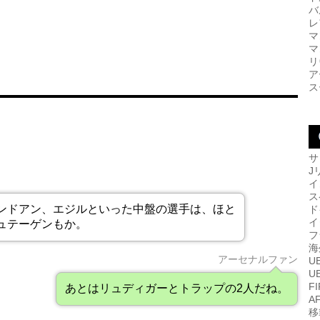
バ
レ
マ
マ
リ
ア
ス
サ
J
イ
ス
ンドアン、エジルといった中盤の選手は、ほと
ド
イ
ュテーゲンもか。
フ
海
アーセナルファン
U
U
F
あとはリュディガーとトラップの2人だね。
A
移