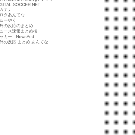
IGITAL-SOCCER.NET
カテナ
ロタあんてな
ゅーやく
外の反応のまとめ
ュース速報まとめ桜
ッカー - NewsPod
外の反応 まとめ あんてな