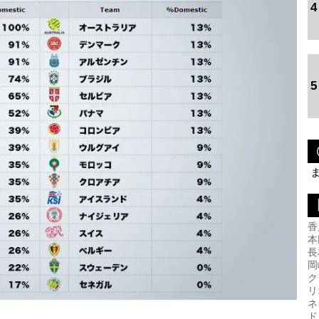
4
5
香
本
長
岡
ク
リ
ネ
ド