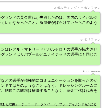
スポルティング・ヒホンファン
ングランドの黄金世代が失敗したのは、国内のライバルク
手くいかなかったこと。所属先がばらけていたらこのよう
ナポリファン
インは
レアル・マドリード
とバルセロナの選手が協力させ
ングランドはリバプールとユナイテッドの選手にも同じこ
。
Anonymous
ビなどの選手が積極的にコミュニケーションを取ったのが
ランドではそのようなことはなく、ドレッシングルームに
す。結局この問題は解決することなく、黄金世代は代表を
敗した理由」ージェラード、ランパード、ファーディナンドらが語る