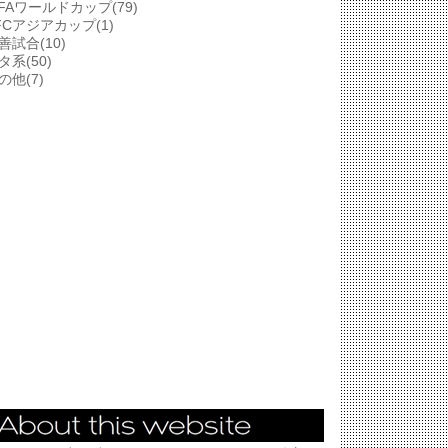
IFAワールドカップ(79)
FCアジアカップ(1)
善試合(10)
タ系(50)
の他(7)