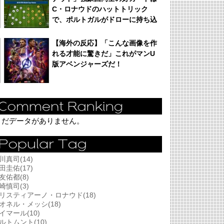
C・ロナウドのハットトリック
で、ポルトガルがドローに持ち込
む！
【海外の反応】「こんな画像を作
れる才能に驚きだ」これがマンU
版アベンジャーズだ！
まだデータがありません。
川真司(14)
田圭佑(17)
友佑都(8)
崎慎司(3)
リスティアーノ・ロナウド(18)
オネル・メッシ(18)
イマール(10)
ルトムント(10)