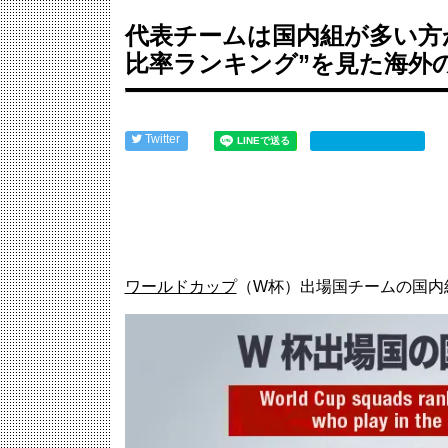
日本代表DF冨安健洋の英プレミア・クリスタルパレ...
【海外の反応】アルゼンチン協会、FIFA会長に確...
代表チームは国内組が多い方
韓国サッカー前監督を任意聴取…業務上背任などの容..
比率ランキング”を見た海外
外国人「日本の未来は安泰だ」16歳MF三井寺眞、...
中国人「アジア大会に臨むサッカー日本U21代表の...
Powered by livedoor 相互RSS
Twitter
ワールドカップ
（W杯）出場国チームの国内