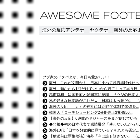
海外の反応アンテナ
ヤクテナ
海外の反応ま
ブブ家のドタバタが、今日も愛おしい！
海外「これが文明か！」日本に比べて超石器時代だっ..
海外「頼むから1回だけでいいから観て！って思う日..
高市首相、韓国政府と韓国軍に感謝…サウジの日本人..
私の好きな日本語がこれだ←「日本は太っ腹だな」（..
海外の反応 「近くの神社には24時間体制で警備を...
韓国人「ロッテショッピング2分期売上3兆4850...
【海外の反応】6連敗のドジャースをまだ信じている..
◆悲報◆初の日本代表で感情爆発「使わないんだった..
海外10代「日本を好意的に見ている？それとも否定...
【放送前は覇権候補】海外「今は誰も話さない」→伝..