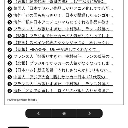
（速報）韓国代表、奇跡の勝利…17年ぶりにWBC...
韓国人「日本でヤバい作品ばかりアニメ化してて心配...
海外「どの国もあっさり！」日本が撃退したモンゴル...
海外「私を日本アニメにハマらせてくれる作品を教え...
フランス人「欲張りすぎだ」中村敬斗、ランス残留の...
【悲報】ブラジルでサッカーの人気がなくなってしま...
【動画】スペイン代表のククレジャさん…めちゃくち...
【悲報】FIFA会長、UEFAが許してくれなくて...
フランス人「欲張りすぎだ」中村敬斗、ランス残留の...
【悲報】ブラジルでサッカーの人気がなくなってしま...
【日本ハム】新庄監督「うれしさなんか1ミリもない...
中国人「アジア大会に臨むサッカー日本U21代表の...
フランス人「欲張りすぎだ」中村敬斗、ランス残留の...
海外「どんでん返し！」ロドリのバルサ入りが濃厚に...
Powered by livedoor 相互RSS