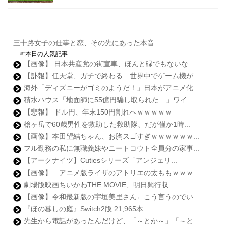
三十路女子の仕事と恋、その先にあった本音
☞本日の人気記事
【画像】 日本共産党の街宣車、ほんと碌でもないな
【訃報】任天堂、ガチで終わる…世界中でゲーム機が...
海外「ディズニーがゴミのようだ！」日本がアニメ化...
積水ハウス「地面師に55億円騙し取られた…」ワイ...
【悲報】 ドル円、年末150円割れへｗｗｗｗｗ
槍ヶ岳で60歳男性を救助した救助隊、だが僅か1時...
【画像】本田望結ちゃん、お胸スゴすぎｗｗｗｗｗｗ...
フル勤務の私に無職義妹やニートコウト全員分の家事...
【アークナイツ】Cutiesシリーズ「アンジェリ...
【画像】 アニメ版ライザのアトリエの太ももｗｗｗ...
劇場版映画ちいかわTHE MOVIE、明日興行収...
【画像】令和最新版の宇垣美里さん←こう言うのでい...
『ほの暮しの庭』Switch2版 21,965本...
先生から電話があったんだけど、「～とか～」「～と...