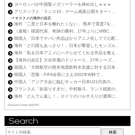
ヨーロッパが中国製メガソーラーを締め出しｗｗｗ
アリスソフト「ランス10」ゲーム画面公開キター！...
☞オススメの海外の反応
海外「二度と日本を離れたくない」 熊本で震度7を...
（速報）韓国代表、奇跡の勝利…17年ぶりにWBC...
韓国人「日本でヤバい作品ばかりアニメ化してて心配...
海外「どの国もあっさり！」日本が撃退したモンゴル...
海外「私を日本アニメにハマらせてくれる作品を教え...
【海外の反応】大谷所属のドジャース、27年シーズ...
韓国人「大韓航空の熊本地震飲料水支援に対する日本...
韓国人「悲報：FIFA会長にさえ2002年W杯で...
中国人「アジア大会に臨むサッカー日本U21代表の...
フランス人「欲張りすぎだ」中村敬斗、ランス残留の...
海外「どんでん返し！」ロドリのバルサ入りが濃厚に...
Powered by livedoor 相互RSS