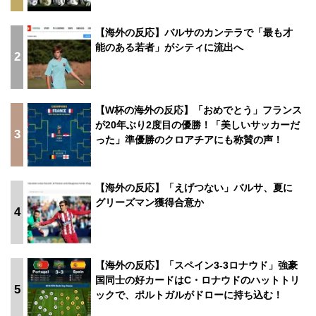
【海外の反応】バルサのカンテラで「最も才
能のある若者」がシティに流出へ
2
【W杯の海外の反応】「おめでとう」フランス
が20年ぶり2度目の優勝！「美しいサッカーだ
3
った」準優勝のクロアチアにも称賛の声！
【海外の反応】「えげつない」バルサ、夏に
グリーズマン獲得合意か
4
【海外の反応】「スペイン3-3ロナウド」強豪
国同士の好カードはC・ロナウドのハットトリ
5
ックで、ポルトガルがドローに持ち込む！