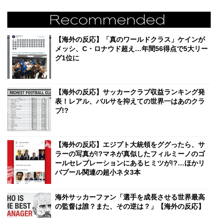
【海外の反応】「真のワールドクラス」ケインが
メッシ、C・ロナウド超え…年間56得点で5大リー
グ1位に
【海外の反応】サッカークラブ収益ランキング発
表！レアル、バルサを抑えての世界一はあのクラ
ブ!?
【海外の反応】エジプト大統領をググったら、サ
ラーの写真が!?マネが真似したフィルミーノのゴ
ールセレブレーションにあるヒミツが!?…ほかリ
バプール関連の超小ネタ3本
海外サッカーファン「選手を成長させる世界最高
の監督は誰？また、その逆は？」【海外の反応】