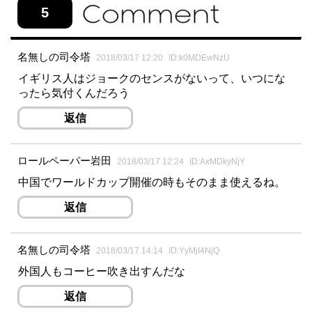
5
名無しの司令塔
2018/03/17 12:20
ID:k0MDEwNzU
イギリス人はジョークのセンスがないって、いつにな
ったら気付くんだろう
返信
ロールペーパー岩田
2018/03/17 12:24
ID:AxMDkyNjY
中国でワールドカップ開催の時もそのまま使えるね。
返信
名無しの司令塔
2018/03/17 14:14
ID:YyMjI4NjQ
外国人もコーヒー吹き出すんだな
返信