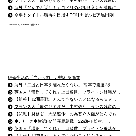
フランス人「欲張りすぎだ」中村敬斗、ランス残留の...
海外「どんでん返し！」ロドリのバルサ入りが濃厚に...
今季もタイトル獲得を目指すFC町田ゼルビア黒田剛...
Powered by livedoor 相互RSS
結婚生活の「当たり前」が壊れる瞬間
海外「二度と日本を離れたくない」 熊本で震度7を...
英国人「獲得してくれ」上田綺世、ブライトン移籍が...
【朗報】J2開幕戦、とんでもないことになるｗｗｗ...
フランス人「欲張りすぎだ」中村敬斗、ランス残留の...
【悲報】財務省、大型連休中の為替介入額がとんでも...
◆Jリーグ◆横浜FM開幕鹿島戦 22歳MF松村、...
英国人「獲得してくれ」上田綺世、ブライトン移籍が...
【朗報】J2開幕戦、とんでもないことになるｗｗｗ...