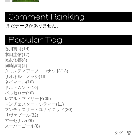
まだデータがありません。
香川真司(14)
本田圭佑(17)
長友佑都(8)
岡崎慎司(3)
クリスティアーノ・ロナウド(18)
リオネル・メッシ(18)
ネイマール(10)
ドルトムント(10)
バルセロナ(40)
レアル・マドリード(35)
マンチェスター・シティー(11)
マンチェスター・ユナイテッド(20)
リヴァプール(32)
アーセナル(26)
スーパーゴール(8)
タグ一覧