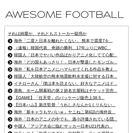
それは純愛か、それともストーカー疑惑か
海外「二度と日本を離れたくない」 熊本で震度7を...
（速報）韓国代表、奇跡の勝利…17年ぶりにWBC...
韓国人「日本でヤバい作品ばかりアニメ化してて心配...
海外「どの国もあっさり！」日本が撃退したモンゴル...
海外「私を日本アニメにハマらせてくれる作品を教え...
韓国人「大韓航空の熊本地震飲料水支援に対する日本...
イチローさん「僕は本を読まない。好きなアニメはド...
鹿島、ホーム開幕戦の第２節名古屋戦はチケット完売...
【GAME】「任天堂」のパッケージ版売上38.5...
【日本ハム】新庄監督「うれしさなんか1ミリもない...
海外「新キャラもヤバいｗ」ヤニねこ第6話の海外反...
海外「日本のアニメの中でも、過小評価されている隠...
中国人「アジア大会に臨むサッカー日本U21代表の...