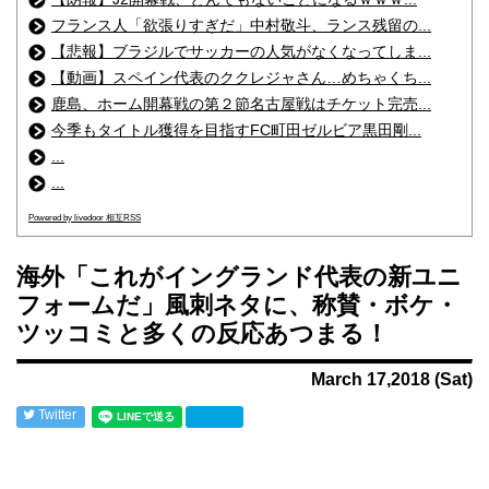
フランス人「欲張りすぎだ」中村敬斗、ランス残留の...
【悲報】ブラジルでサッカーの人気がなくなってしま...
【動画】スペイン代表のククレジャさん…めちゃくち...
鹿島、ホーム開幕戦の第２節名古屋戦はチケット完売...
今季もタイトル獲得を目指すFC町田ゼルビア黒田剛...
...
...
Powered by livedoor 相互RSS
海外「これがイングランド代表の新ユニ
フォームだ」風刺ネタに、称賛・ボケ・
ツッコミと多くの反応あつまる！
March 17,2018 (Sat)
Twitter