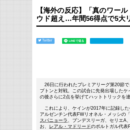
【画像】大谷翔平、フィギュア化（53,350円）...
中国人「サッカー日本代表、9月の親善試合の相手が..
【海外の反応】「真のワール
中国人「サッカー日本代表、9月の親善試合の相手が..
ウド超え…年間56得点で5大
村上宗隆がグリーンモンスター内部にサインを残す様..
英国人「獲得してくれ」上田綺世、ブライトン移籍が..
セレッソ大阪がFCザンクトパウリからMFジャクソ...
Powered by livedoor 相互RSS
Twitter
26日に行われたプレミアリーグ第20節で
プトンと対戦。この試合に先発出場したケ
の後さらに2点を挙げてハットトリックを達
これにより、ケインが2017年に記録した
アルゼンチン代表FWリオネル・メッシの「
スパニョーラ
、ブンデスリーガ、セリエA
お、
レアル・マドリード
のポルトガル代表