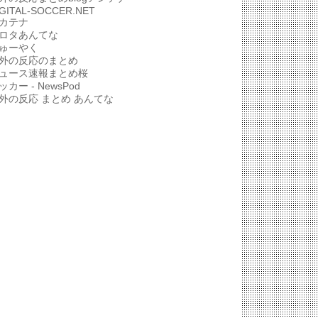
IGITAL-SOCCER.NET
カテナ
ロタあんてな
ゅーやく
外の反応のまとめ
ュース速報まとめ桜
ッカー - NewsPod
外の反応 まとめ あんてな