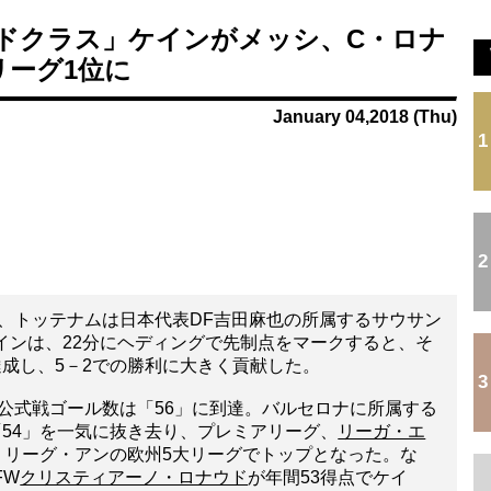
【速報】かっこいいアスリート調査 1位 中村敬斗...
.
本田圭佑のW杯と移民問題に関する投稿に批判殺到 ...
ドクラス」ケインがメッシ、C・ロナ
.
セレッソ大阪がFCザンクトパウリからMFジャクソ...
リーグ1位に
.
...
.
...
January 04,2018 (Thu)
Powered by livedoor 相互RSS
1
2
、トッテナムは日本代表DF吉田麻也の所属するサウサン
インは、22分にヘディングで先制点をマークすると、そ
成し、5－2での勝利に大きく貢献した。
3
公式戦ゴール数は「56」に到達。バルセロナに所属する
54」を一気に抜き去り、プレミアリーグ、
リーガ・エ
、リーグ・アンの欧州5大リーグでトップとなった。な
FW
クリスティアーノ・ロナウド
が年間53得点でケイ