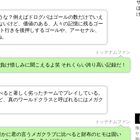
うな？例えばドログバはゴールの数だけでいえ
ないけど、価値のある、人々の記憶に残るゴー
ント行きを後押しするゴールや、アーセナル、
ね。
トッテナムファン
負け惜しみに聞こえるよ笑 それくらい誇り高い記録だ！
べると著しく劣ったチームでプレイしている。
ど、真のワールドクラスと呼ばれるにはメガク
トッテナムファン
海
ヤ
確かに君の言うメガクラブに比べると財布のヒモは固い
海