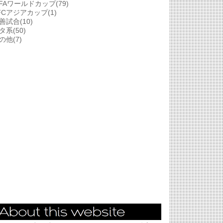
IFAワールドカップ(79)
FCアジアカップ(1)
善試合(10)
タ系(50)
の他(7)