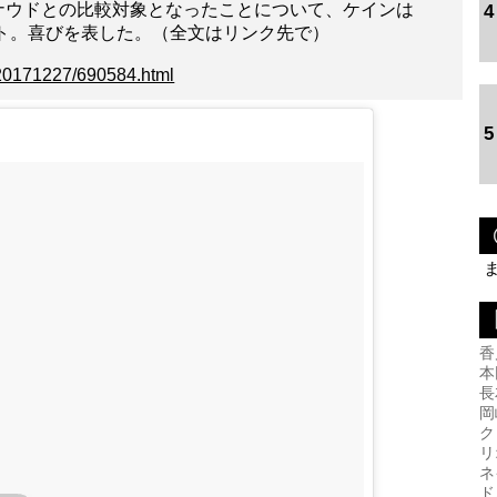
ナウドとの比較対象となったことについて、ケインは
4
ト。喜びを表した。（全文はリンク先で）
/20171227/690584.html
5
香
本
長
岡
ク
リ
ネ
ド