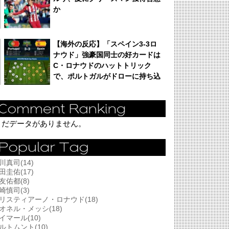
か
【海外の反応】「スペイン3-3ロ
ナウド」強豪国同士の好カードは
C・ロナウドのハットトリック
で、ポルトガルがドローに持ち込
む！
まだデータがありません。
川真司(14)
田圭佑(17)
友佑都(8)
崎慎司(3)
リスティアーノ・ロナウド(18)
オネル・メッシ(18)
イマール(10)
ルトムント(10)