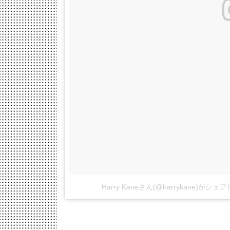
Harry Kaneさん(@harrykane)がシ