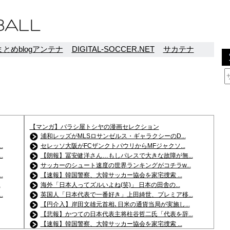
とめblogアンテナ
DIGITAL-SOCCER.NET
サカテナ
【マンガ】バラシ屋トシヤの漫画セレクション
浦和レッズがMLSロサンゼルス・ギャラクシーのD...
.
セレッソ大阪がFCザンクトパウリからMFジャクソ...
.
【朗報】冨安健洋さん…もしパレスで大きな故障が無...
サッカーのシュート速度の世界ランキングがコチラw...
.
【速報】韓国警察、大韓サッカー協会を家宅捜索 ...
.
海外「日本人ってズルいよね(笑)」 日本の田舎の...
.
英国人「日本代表で一番好き」上田綺世、プレミア移...
【円介入】岸田文雄元首相､日米の通貨当局が実施し...
【悲報】かつての日本代表主将柱谷哲二氏「代表を辞...
【速報】韓国警察、大韓サッカー協会を家宅捜索 ...