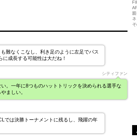
F
A
親
ネ
そ
クも難なくこなし、利き足のように左足でパス
らに成長する可能性は大だね！
シティファン
ない。一年に8つものハットトリックを決められる選手な
らやましい。
CLでは決勝トーナメントに残るし、飛躍の年