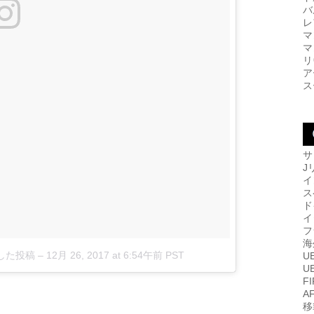
バ
レ
マ
マ
リ
ア
ス
サ
J
イ
ス
ド
イ
フ
海
ェアした投稿
–
12月 26, 2017 at 6:54午前 PST
U
U
F
A
移