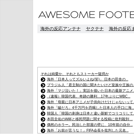
海外の反応アンテナ
ヤクテナ
海外の反応ま
それは純愛か、それともストーカー疑惑か
海外「日本人ってズルいよね(笑)」 日本の田舎の...
ブラジル人「君主制の国に聞きたいけど皇族や王族の..
海外「マジ泣いた！」実話を描いた日本の最新アニメ..
（速報）韓国代表、奇跡の勝利…17年ぶりにWBC...
海外「母親に日本アニメが子供向けだけじゃないって..
海外「嘘だろ」4千万円を恐喝した日本人の手口に海..
韓国人「韓国の刺身は日本と違い新鮮でコリコリして..
本田圭佑のW杯と移民問題に関する投稿に批判殺到 ...
偶然のホラー。民泊した部屋の壁に、10年前の自分...
海外「お前が言うな！」FIFA会長を批判した元名...