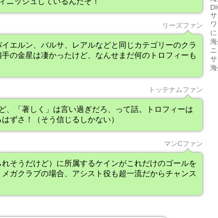
ィニッシュしているんだぞ！
D
サ
ワ
リーズファン
に
海
バイエルン、バルサ、レアルなどと同じカテゴリーのクラ
ニ
相手の金星は凄かったけど、なんせまだ何のトロフィーも
サ
海
トッテナムファン
けど、「著しく」は言い過ぎだろ、って話。トロフィーは
るはずさ！（そう信じるしかない）
マンCファン
られそうだけど）に所属するケインがこれだけのゴールを
。メガクラブの場合、アシスト役も超一流だからチャンス