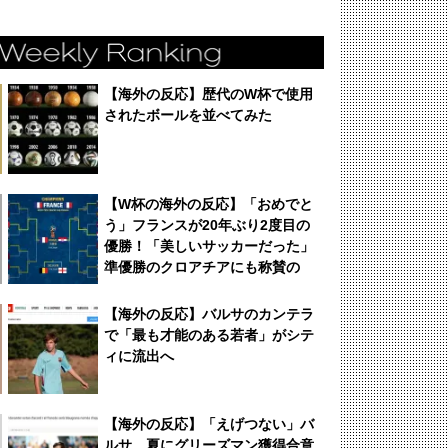
【海外の反応】歴代のW杯で使用
されたボールを並べてみた
【W杯の海外の反応】「おめでと
う」フランスが20年ぶり2度目の
優勝！「美しいサッカーだった」
準優勝のクロアチアにも称賛の
声！
【海外の反応】バルサのカンテラ
で「最も才能のある若者」がシテ
ィに流出へ
【海外の反応】「えげつない」バ
ルサ、夏にグリーズマン獲得合意