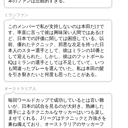
本のファンは悲観的すぎる。
ミランファン
このメンバーで私が支持しないのは本田だけで
す。率直に言って彼は興味深い人間ではあるけ
ど、日本での評価に関しては困惑している。以
前、優れたテクニック、邪悪な左足を持った日
本人のスター選手として、彼はミランの10番と
して迎えられた。しかし、彼はのフットボール
IQはミランの選手としては不足していて、いつ
も間違ったプレーを選んでいた。私は本田の髪
を引き裂きたいと何度も思ったことがある。
オーストラリア人
毎回ワールドカップで成功しているとは言い難
いが、日本の試合を見るのが大好き。熟練した
選手によるテクニカルなサッカーはいつも楽し
ませてくれる。Jリーグはテクニックと力強さを
兼ね備えており、オーストラリアのサッカーフ