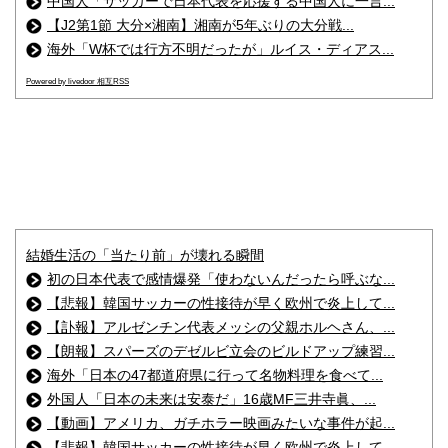
中国人「サッカーで日本代表を応援する中国人に一言...
【J2第1節 大分×湘南】湘南が5年ぶりの大分戦...
海外「W杯では行方不明だったが」ルイス・ディアス...
Powered by livedoor 相互RSS
結婚生活の「当たり前」が壊れる瞬間
初の日本代表で感情爆発「使わないんだったら呼ぶな...
【悲報】韓国サッカーの性接待が早く欧州で炎上して...
【訃報】アルゼンチン代表メッシの父親ホルヘさん、...
【朗報】スパーズのデゼルビ立会のビルドアップ練習...
海外「日本の47都道府県に行って名物料理を食べて...
外国人「日本の未来は安泰だ」16歳MF三井寺眞、...
【動画】アメリカ、ガチホラー映画みたいな事件が起...
【悲報】韓国サッカーの性接待が早く欧州で炎上して...