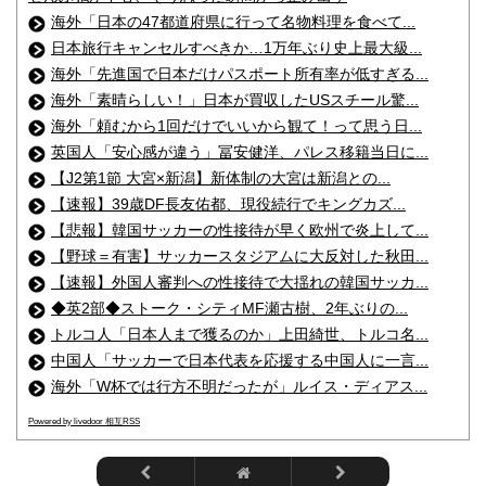
海外「日本の47都道府県に行って名物料理を食べて...
日本旅行キャンセルすべきか…1万年ぶり史上最大級...
海外「先進国で日本だけパスポート所有率が低すぎる...
海外「素晴らしい！」日本が買収したUSスチール驚...
海外「頼むから1回だけでいいから観て！って思う日...
英国人「安心感が違う」冨安健洋、パレス移籍当日に...
【J2第1節 大宮×新潟】新体制の大宮は新潟との...
【速報】39歳DF長友佑都、現役続行でキングカズ...
【悲報】韓国サッカーの性接待が早く欧州で炎上して...
【野球＝有害】サッカースタジアムに大反対した秋田...
【速報】外国人審判への性接待で大揺れの韓国サッカ...
◆英2部◆ストーク・シティMF瀬古樹、2年ぶりの...
トルコ人「日本人まで獲るのか」上田綺世、トルコ名...
中国人「サッカーで日本代表を応援する中国人に一言...
海外「W杯では行方不明だったが」ルイス・ディアス...
Powered by livedoor 相互RSS