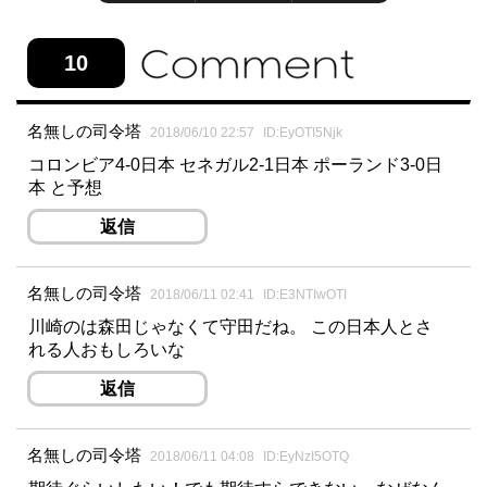
10
名無しの司令塔
2018/06/10 22:57
ID:EyOTI5Njk
コロンビア4-0日本 セネガル2-1日本 ポーランド3-0日
本 と予想
返信
名無しの司令塔
2018/06/11 02:41
ID:E3NTIwOTI
川崎のは森田じゃなくて守田だね。 この日本人とさ
れる人おもしろいな
返信
名無しの司令塔
2018/06/11 04:08
ID:EyNzI5OTQ