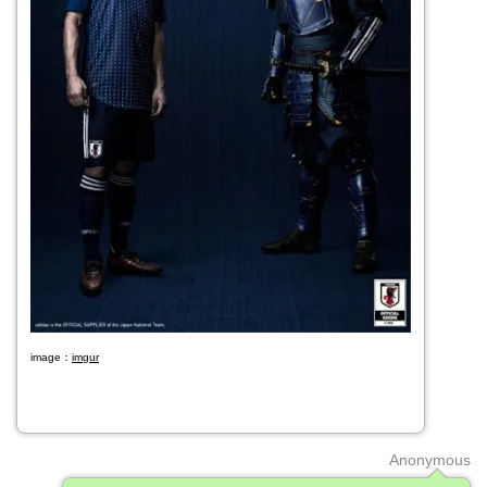
image：
imgur
Anonymous