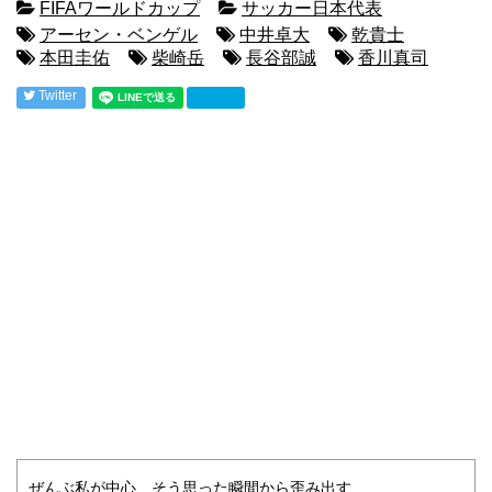
FIFAワールドカップ
サッカー日本代表
アーセン・ベンゲル
中井卓大
乾貴士
本田圭佑
柴崎岳
長谷部誠
香川真司
Twitter
ぜんぶ私が中心、そう思った瞬間から歪み出す