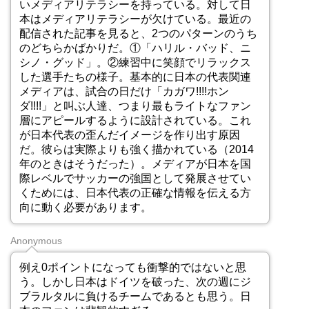
いメディアリテラシーを持っている。対して日
本はメディアリテラシーが欠けている。最近の
配信された記事を見ると、2つのパターンのうち
のどちらかばかりだ。①「ハリル・バッド、ニ
シノ・グッド」。②練習中に笑顔でリラックス
した選手たちの様子。基本的に日本の代表関連
メディアは、試合の日だけ「カガワ!!!!ホン
ダ!!!!」と叫ぶ人達、つまり最もライトなファン
層にアピールするように設計されている。これ
が日本代表の歪んだイメージを作り出す原因
だ。彼らは実際よりも強く描かれている（2014
年のときはそうだった）。メディアが日本を国
際レベルでサッカーの強国として発展させてい
くためには、日本代表の正確な情報を伝える方
向に動く必要があります。
Anonymous
例え0ポイントになっても衝撃的ではないと思
う。しかし日本はドイツを破った、次の週にジ
ブラルタルに負けるチームであるとも思う。日