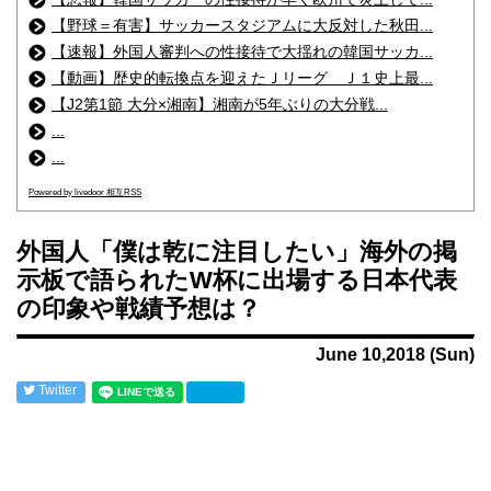
【野球＝有害】サッカースタジアムに大反対した秋田...
【速報】外国人審判への性接待で大揺れの韓国サッカ...
【動画】歴史的転換点を迎えたＪリーグ Ｊ１史上最...
【J2第1節 大分×湘南】湘南が5年ぶりの大分戦...
...
...
Powered by livedoor 相互RSS
外国人「僕は乾に注目したい」海外の掲
示板で語られたW杯に出場する日本代表
の印象や戦績予想は？
June 10,2018 (Sun)
Twitter