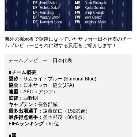
海外の掲示板で話題になっていた
サッカー日本代表
のチー
ムプレビューとそれに対する反応をご紹介します！
チームプレビュー：日本代表
■チーム概要
愛称：
サムライ・ブルー (Samurai Blue)
協会：
日本サッカー協会(JFA)
連盟：
AFC（アジア）
監督：
西野朗
キャプテン：
長谷部誠
最多出場選手：
遠藤保仁（152試合）
最多得点選手：
釜本邦茂（80得点）
FIFAランキング：
61位
■国