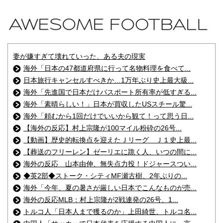
妻が嫌すぎて壊れていった、ある夫の現実
海外「日本の47都道府県に行って名物料理を食べて...
日本旅行キャンセルすべきか…1万年ぶり史上最大級...
海外「先進国で日本だけパスポート所有率が低すぎる...
海外「素晴らしい！」日本が買収したUSスチール驚...
海外「頼むから1回だけでいいから観て！って思う日...
【海外の反応】村上宗隆が100マイル粉砕の26号...
【動画】歴史的転換点を迎えたＪリーグ Ｊ１史上最...
【葬送のフリーレン】ゼーリエに跪く人、いつの間に...
海外の反応 山本由伸、無失点力投！ドジャースつい...
◆英2部◆ストーク・シティMF瀬古樹、2年ぶりの...
海外「今年、夏の暑さが厳しい日本でこんなものが売...
海外の反応MLB：村上宗隆が2戦連発の26号、1...
トルコ人「日本人まで獲るのか」上田綺世、トルコ名...