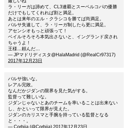
厳しいね
ラ・リーガは諦めて、CL3連覇とスーペルコパの優勝
だけでもしてくれれば割と満足。
あとは来年のエル・クラシコを勝てば尚満足。
バルサ失速して、ラ・リーガ制したら更に満足。
アセンシオもっと頑張って！
ベイルそろそろ本気出さないと、イングランド戻され
ちゃうよ！
王様…頼んだ…
— JPマドリディスタ@HalaMadrid (@RealCr97317)
2017年12月23日
バルサ強いな。
レアル完敗。
なんだかジダンの限界を見た気がする。
監督って難しいな。
ジダンじゃないとあのチームを率いることは出来ない
し、かといって限界が見えた。
ジダンのカリスマと手腕を持っている監督となる
と・・・。
— Corbija (@Corbija)
2017年12月23日