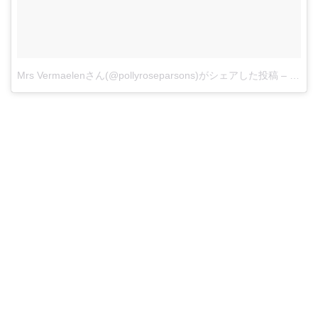
Mrs Vermaelenさん(@pollyroseparsons)がシェアした投稿
–
12月 2