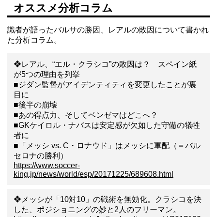
オススメ分析コラム
識者が語ったバルサの勝因、レアルの敗因について書かれ
た分析コラム。
❖レアル、“エル・クラシコ”の敗因は？ スペイン紙
が5つの理由を列挙
■ジダン監督がアイデンティティを変更したことが裏
目に
■後半の崩壊
■あの得点力、そしてベンゼマはどこへ？
■GKケイロル・ナバスは安定感が欠如した守備の犠牲
者に
■「メッシ vs. C・ロナウド」はメッシに軍配（＝バル
セロナの勝利）
https://www.soccer-
king.jp/news/world/esp/20171225/689608.html
❖メッシが「10対10」の戦術を無効化。クラシコを決
した、ポジショニングの妙と2人のフリーマン。