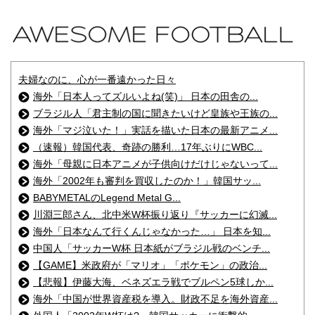
夫婦なのに、心が一番遠かった日々
海外「日本人ってズルいよね(笑)」 日本の田舎の...
ブラジル人「君主制の国に聞きたいけど皇族や王族の...
海外「マジ泣いた！」実話を描いた日本の最新アニメ...
（速報）韓国代表、奇跡の勝利…17年ぶりにWBC...
海外「母親に日本アニメが子供向けだけじゃないって...
海外「2002年も審判を買収したのか！」韓国サッ...
BABYMETALのLegend Metal G...
川淵三郎さん、北中米W杯振り返り『サッカーに幻滅...
海外「日本なんて行くんじゃなかった…」 日本を知...
中国人「サッカーW杯 日本紙がブラジル戦のベンチ...
【GAME】米政府が「マリオ」「ポケモン」の政治...
【悲報】伊藤大海、ベネズエラ戦でブルペン5球しか...
海外「中国が世界資産税を導入。財政不足を海外資産...