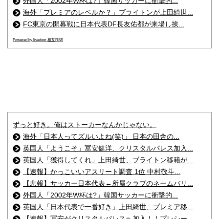
外国人「2002年W杯は?」韓国サッカーに衝撃的...
海外「プレミアのレベルか？」ブライトンが上田綺世...
FC東京の開幕戦に日本代表DF長友佑都が来場し挨...
Powered by livedoor 相互RSS
ずっと好き。俺はストーカーなんかじゃない。
海外「日本人ってズルいよね(笑)」 日本の田舎の...
英国人「ようこそ」冨安健洋、クリスタルパレス加入...
英国人「獲得してくれ」上田綺世、ブライトン移籍が...
【速報】かっこいいアスリート調査 1位 中村敬斗...
【悲報】サッカー日本代表←所属クラブのネームバリ...
外国人「2002年W杯は?」韓国サッカーに衝撃的...
英国人「日本代表で一番好き」上田綺世、プレミア移...
【速報】冨安がクリスタルパレスへ加入！！プレシー...