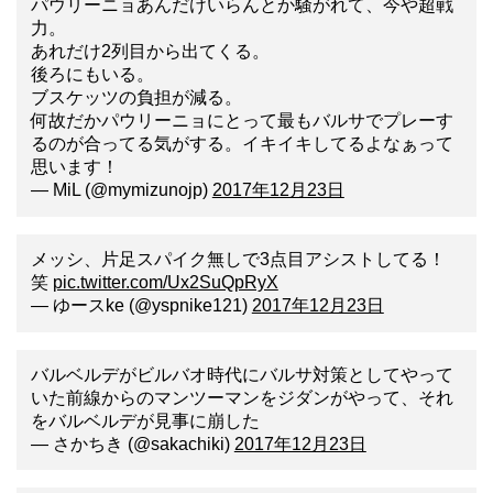
パウリーニョあんだけいらんとか騒がれて、今や超戦
力。
あれだけ2列目から出てくる。
後ろにもいる。
ブスケッツの負担が減る。
何故だかパウリーニョにとって最もバルサでプレーす
るのが合ってる気がする。イキイキしてるよなぁって
思います！
— MiL (@mymizunojp)
2017年12月23日
メッシ、片足スパイク無しで3点目アシストしてる！
笑
pic.twitter.com/Ux2SuQpRyX
— ゆースke (@yspnike121)
2017年12月23日
バルベルデがビルバオ時代にバルサ対策としてやって
いた前線からのマンツーマンをジダンがやって、それ
をバルベルデが見事に崩した
— さかちき (@sakachiki)
2017年12月23日