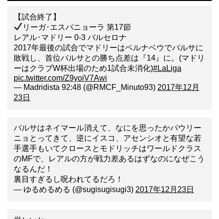
【試合終了】
リーガ･エスパニョーラ 第17節
レアル･マドリー 0-3 バルセロナ
2017年最後の試合でマドリーはベルナベウでバルサに
敗戦し、首位バルサとの勝ち点差は『14』に。(マドリ
ーはクラブW杯出場のため1試合未消化)
#LaLiga
pic.twitter.com/Z9yoiV7Awi
— Madridista 92:48 (@RMCF_Minuto93)
2017年12月
23日
バルサはネイマール消えて、なにを思ったかパウリー
ニョとってきて、逆にイスコ、アセンシオと有望な若
手選手もいてクロースとモドリッチはワールドクラス
のMFで、レアルの方が戦力差あるはずなのになぜこう
なるんだ！
裏目すぎるし呪われてるだろ！
— ゆるめるめる (@sugisugisugi3)
2017年12月23日