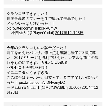
クラシコ見てきました！
世界最高峰のプレーを生で観れて最高でした！
メッシやっぱり凄かった！！
pic.twitter.com/hHNkcRV0mW
— 小西雄大 (@PlayerYudai)
2017年12月23日
今年のクラシコもいい試合だった！
前半を耐えたバルサ。修正点を確認し後半に3得点奪
い、2017のリーガを勝利で終えた。レアルは前半の流
れをものにできず。カルバハル退場。
バルセロナ今季絶好調！
イニエスタがうますぎる。
この試合はキーパーが目立って、見てて楽しい試合だ
った！
pic.twitter.com/viDNvanybC
— MaSaYa Nitta ♯1 (@MdYJWd8BnjdEc6o)
2017年12
月23日