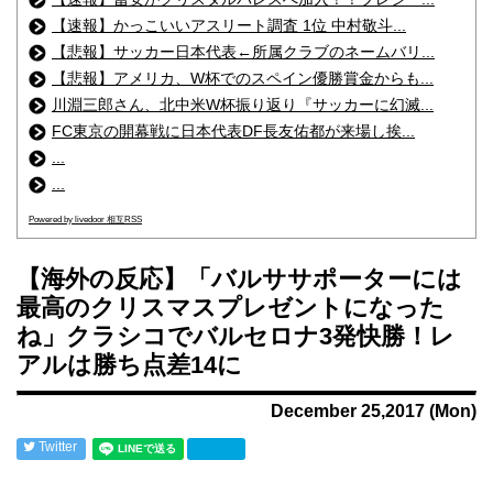
【速報】かっこいいアスリート調査 1位 中村敬斗...
【悲報】サッカー日本代表←所属クラブのネームバリ...
【悲報】アメリカ、W杯でのスペイン優勝賞金からも...
川淵三郎さん、北中米W杯振り返り『サッカーに幻滅...
FC東京の開幕戦に日本代表DF長友佑都が来場し挨...
...
...
Powered by livedoor 相互RSS
【海外の反応】「バルササポーターには
最高のクリスマスプレゼントになった
ね」クラシコでバルセロナ3発快勝！レ
アルは勝ち点差14に
December 25,2017 (Mon)
Twitter