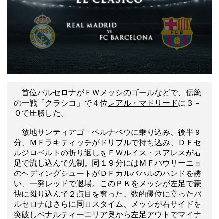
首位バルセロナがＦＷメッシのゴールなどで、伝統
の一戦「クラシコ」で４位
レアル・マドリード
に３－
０で圧勝した。
敵地サンティアゴ・ベルナベウに乗り込み、後半９
分、ＭＦラキティッチがドリブルで持ち込み、ＤＦセ
ルジロベルトの折り返しをＦＷルイス・スアレスが右
足で流し込んで先制。同１９分にはＭＦパウリーニョ
のヘディングシュートがＤＦカルバハルのハンドを誘
い、一発レッドで退場。このＰＫをメッシが左足で豪
快に蹴り込んで２点目を奪った。数的優位に立ったバ
ルセロナはさらに同ロスタイム、メッシが右サイドを
突破しペナルティーエリア奥から左足アウトでマイナ