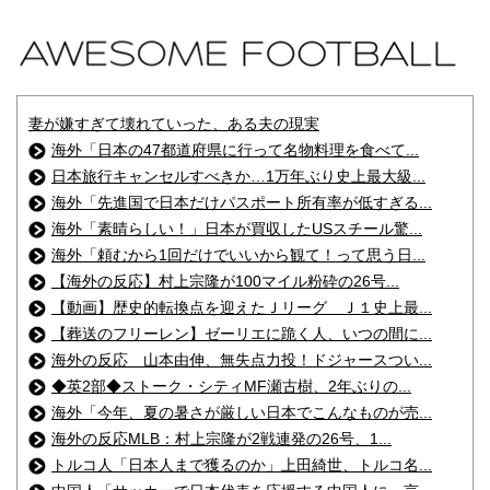
妻が嫌すぎて壊れていった、ある夫の現実
海外「日本の47都道府県に行って名物料理を食べて...
日本旅行キャンセルすべきか…1万年ぶり史上最大級...
海外「先進国で日本だけパスポート所有率が低すぎる...
海外「素晴らしい！」日本が買収したUSスチール驚...
海外「頼むから1回だけでいいから観て！って思う日...
【海外の反応】村上宗隆が100マイル粉砕の26号...
【動画】歴史的転換点を迎えたＪリーグ Ｊ１史上最...
【葬送のフリーレン】ゼーリエに跪く人、いつの間に...
海外の反応 山本由伸、無失点力投！ドジャースつい...
◆英2部◆ストーク・シティMF瀬古樹、2年ぶりの...
海外「今年、夏の暑さが厳しい日本でこんなものが売...
海外の反応MLB：村上宗隆が2戦連発の26号、1...
トルコ人「日本人まで獲るのか」上田綺世、トルコ名...