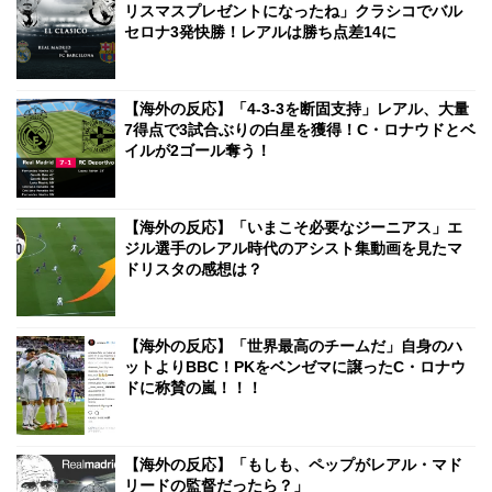
リスマスプレゼントになったね」クラシコでバル
セロナ3発快勝！レアルは勝ち点差14に
【海外の反応】「4-3-3を断固支持」レアル、大量
7得点で3試合ぶりの白星を獲得！C・ロナウドとベ
イルが2ゴール奪う！
【海外の反応】「いまこそ必要なジーニアス」エ
ジル選手のレアル時代のアシスト集動画を見たマ
ドリスタの感想は？
【海外の反応】「世界最高のチームだ」自身のハ
ットよりBBC！PKをベンゼマに譲ったC・ロナウ
ドに称賛の嵐！！！
【海外の反応】「もしも、ペップがレアル・マド
リードの監督だったら？」