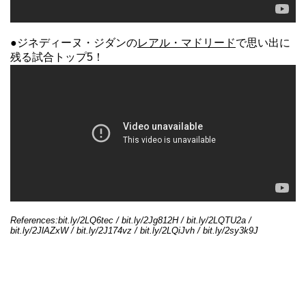
●ジネディーヌ・ジダンの
レアル・マドリード
で思い出に
残る試合トップ5！
References:bit.ly/2LQ6tec / bit.ly/2Jg812H / bit.ly/2LQTU2a /
bit.ly/2JlAZxW / bit.ly/2J174vz / bit.ly/2LQiJvh / bit.ly/2sy3k9J