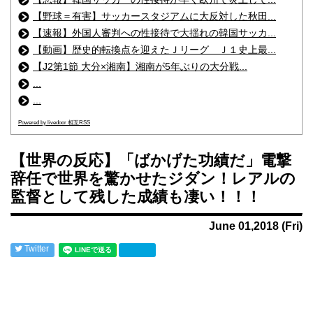
【野球＝有害】サッカースタジアムに大反対した秋田...
【速報】外国人審判への性接待で大揺れの韓国サッカ...
【動画】歴史的転換点を迎えたＪリーグ Ｊ１史上最...
【J2第1節 大分×湘南】湘南が5年ぶりの大分戦...
...
...
Powered by livedoor 相互RSS
【世界の反応】「ばかげた功績だ」電撃
辞任で世界を驚かせたジダン！レアルの
監督として残した成績も凄い！！！
June 01,2018 (Fri)
Twitter