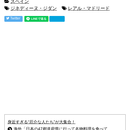
スペイン
ジネディーヌ・ジダン
レアル・マドリード
Twitter
身近すぎる“厄介な人たち”が大集合！
海外「日本の47都道府県に行って名物料理を食べて...