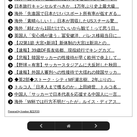
日本旅行キャンセルすべきか…1万年ぶり史上最大級...
海外「先進国で日本だけパスポート所有率が低すぎる...
海外「素晴らしい！」日本が買収したUSスチール驚...
海外「頼むから1回だけでいいから観て！って思う日...
英国人「安心感が違う」冨安健洋、パレス移籍当日に...
【J2第1節 大宮×新潟】新体制の大宮は新潟との...
【速報】39歳DF長友佑都、現役続行でキングカズ...
【悲報】韓国サッカーの性接待が早く欧州で炎上して...
【野球＝有害】サッカースタジアムに大反対した秋田...
【速報】外国人審判への性接待で大揺れの韓国サッカ...
◆英2部◆ストーク・シティMF瀬古樹、2年ぶりの...
トルコ人「日本人まで獲るのか」上田綺世、トルコ名...
中国人「サッカーで日本代表を応援する中国人に一言...
海外「W杯では行方不明だったが」ルイス・ディアス...
Powered by livedoor 相互RSS