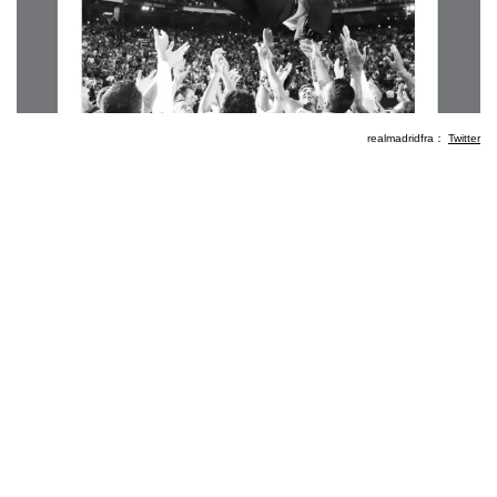
realmadridfra：
Twitter