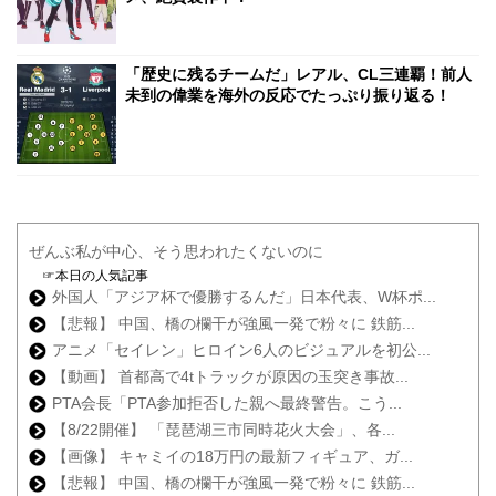
「歴史に残るチームだ」レアル、CL三連覇！前人
未到の偉業を海外の反応でたっぷり振り返る！
ぜんぶ私が中心、そう思われたくないのに
☞本日の人気記事
外国人「アジア杯で優勝するんだ」日本代表、W杯ポ...
【悲報】 中国、橋の欄干が強風一発で粉々に 鉄筋...
アニメ「セイレン」ヒロイン6人のビジュアルを初公...
【動画】 首都高で4tトラックが原因の玉突き事故...
PTA会長「PTA参加拒否した親へ最終警告。こう...
【8/22開催】 「琵琶湖三市同時花火大会」、各...
【画像】 キャミイの18万円の最新フィギュア、ガ...
【悲報】 中国、橋の欄干が強風一発で粉々に 鉄筋...