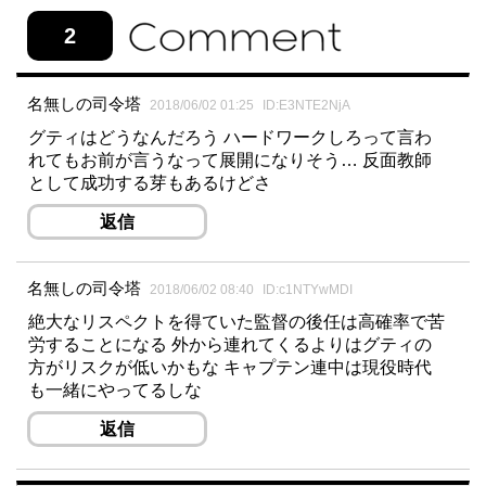
2
名無しの司令塔
2018/06/02 01:25
ID:E3NTE2NjA
グティはどうなんだろう ハードワークしろって言わ
れてもお前が言うなって展開になりそう… 反面教師
として成功する芽もあるけどさ
返信
名無しの司令塔
2018/06/02 08:40
ID:c1NTYwMDI
絶大なリスペクトを得ていた監督の後任は高確率で苦
労することになる 外から連れてくるよりはグティの
方がリスクが低いかもな キャプテン連中は現役時代
も一緒にやってるしな
返信