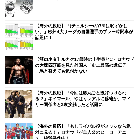
【海外の反応】「(チェルシーの)7％は恥ずかし
い。」欧州4大リーグの自国選手のプレー時間率が
話題に！
【筋肉ネタ】ルカク17歳時の上半身とC・ロナウド
の大腿四頭筋を見た外国人「史上最高の遺伝子」
「馬と替えても気付かない」
【海外の反応】「今回は豚丸ごと投げつけられ
る？」ネイマール、やはりレアルに移籍か。マド
リー関係者と2度接触したと話題に！
【海外の反応】「もしライバル役がメッシなら絶
対に見る！」ロナウドが主人公のヒーローアニ
メ、絶賛製作中！