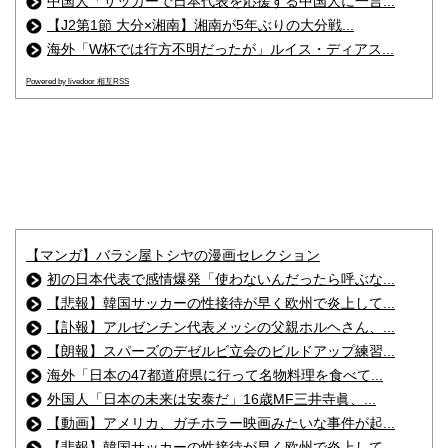
中国人「サッカーで日本代表を応援する中国人に一言...
【J2第1節 大分×湘南】湘南が5年ぶりの大分戦...
海外「W杯では行方不明だったが」ルイス・ディアス...
Powered by livedoor 相互RSS
【マンガ】バラシ屋トシヤの漫画セレクション
初の日本代表で感情爆発「使わないんだったら呼ぶな...
【悲報】韓国サッカーの性接待が早く欧州で炎上して...
【訃報】アルゼンチン代表メッシの父親ホルヘさん、...
【朗報】スパーズのデゼルビ立会のビルドアップ練習...
海外「日本の47都道府県に行って名物料理を食べて...
外国人「日本の未来は安泰だ」16歳MF三井寺眞、...
【動画】アメリカ、ガチホラー映画みたいな事件が起...
【悲報】韓国サッカーの性接待が早く欧州で炎上して...