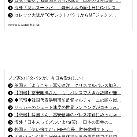
日本で婚活する韓国人男性が急増「日本の女性は優し...
海外「良いスーツだ！」鎌田大地の誕生日にCパレス...
セレッソ大阪がFCザンクトパウリからMFジャクソ...
Powered by livedoor 相互RSS
ブブ家のドタバタが、今日も愛おしい！
英国人「ようこそ」冨安健洋、クリスタルパレス加入...
【朗報】冨安健洋さん…もしパレスで大きな故障が無...
◆悲報◆韓国代表洪明甫前監督マルディーニの頭を蹴...
サッカーのシュート速度の世界ランキングがコチラw...
【悲報】韓国さん、冨安健洋のパレス移籍にめっちゃ...
海外「日本人ってズルいよね(笑)」 日本の田舎の...
外国人「使い捨てだ」FIFA会長、辞任危機でトラ...
ギラヴァンツ北九州が天皇杯福岡県予選決勝での福岡...