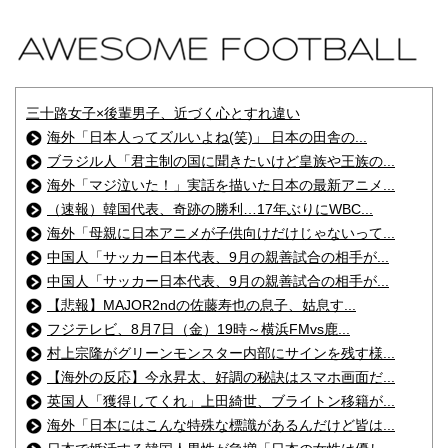
三十路女子×後輩男子、近づく心とすれ違い
海外「日本人ってズルいよね(笑)」 日本の田舎の...
ブラジル人「君主制の国に聞きたいけど皇族や王族の...
海外「マジ泣いた！」実話を描いた日本の最新アニメ...
（速報）韓国代表、奇跡の勝利…17年ぶりにWBC...
海外「母親に日本アニメが子供向けだけじゃないって...
中国人「サッカー日本代表、9月の親善試合の相手が...
中国人「サッカー日本代表、9月の親善試合の相手が...
【悲報】MAJOR2ndの佐藤寿也の息子、姑息す...
フジテレビ、8月7日（金）19時～横浜FMvs鹿...
村上宗隆がグリーンモンスター内部にサインを残す様...
【海外の反応】今永昇太、好調の秘訣はスマホ画面だ...
英国人「獲得してくれ」上田綺世、ブライトン移籍が...
海外「日本にはこんな特殊な標識があるんだけど皆は...