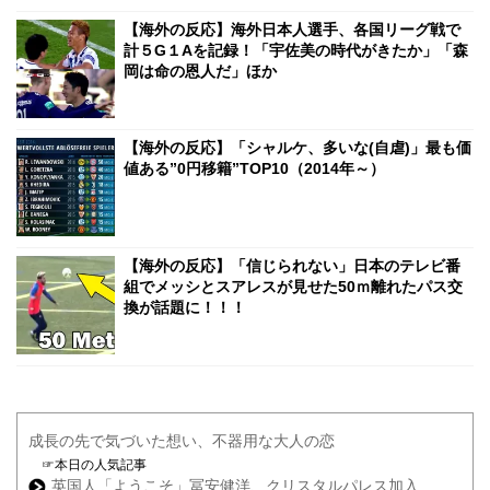
【海外の反応】海外日本人選手、各国リーグ戦で
計５G１Aを記録！「宇佐美の時代がきたか」「森
岡は命の恩人だ」ほか
【海外の反応】「シャルケ、多いな(自虐)」最も価
値ある”0円移籍”TOP10（2014年～）
【海外の反応】「信じられない」日本のテレビ番
組でメッシとスアレスが見せた50ｍ離れたパス交
換が話題に！！！
成長の先で気づいた想い、不器用な大人の恋
☞本日の人気記事
英国人「ようこそ」冨安健洋、クリスタルパレス加入...