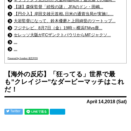
【謎】森保監督「続投の謎」 JFAのドン・田嶋...
【円介入】岸田文雄元首相､日米の通貨当局が実施し...
大岩監督になって、鈴木優磨と上田綺世のツートップ...
フジテレビ、8月7日（金）19時～横浜FMvs鹿...
セレッソ大阪がFCザンクトパウリからMFジャクソ...
...
...
Powered by livedoor 相互RSS
【海外の反応】「狂ってる」世界で最
も”クレイジー”なダービーマッチはこれ
だ！
April 14,2018 (Sat)
Twitter