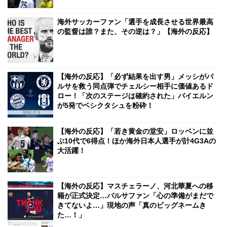
海外サッカーファン「選手を成長させる世界最高
の監督は誰？また、その逆は？」【海外の反応】
【海外の反応】「必ず結果を出す男」メッシがバ
ルサを救う同点弾でチェルシー相手に価値あるド
ロー！「次のステージは確約された」バイエルン
が5発でベシクタシュを粉砕！
【海外の反応】「若き黄金の堂安」ロッベンに並
ぶ10代で6得点！ほか海外日本人選手が計4G3Aの
大活躍！
【海外の反応】マスチェラーノ、河北華夏への移
籍が正式決定…バルサファン「心の準備がまだで
きてないよ…」現地の声「真のビッグネームき
た…！」