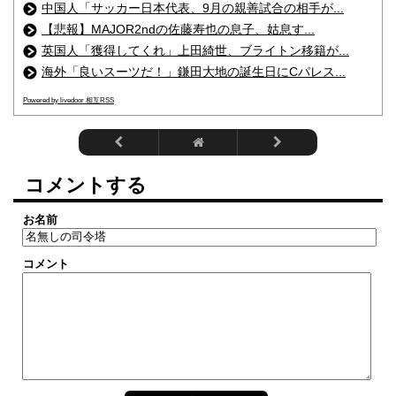
中国人「サッカー日本代表、9月の親善試合の相手が...
【悲報】MAJOR2ndの佐藤寿也の息子、姑息す...
英国人「獲得してくれ」上田綺世、ブライトン移籍が...
海外「良いスーツだ！」鎌田大地の誕生日にCパレス...
Powered by livedoor 相互RSS
コメントする
お名前
コメント