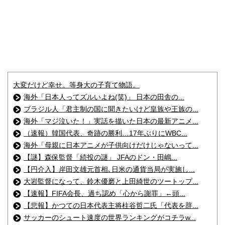
大変だけど幸せ。等身大の子育て物語。
海外「日本人ってズルいよね(笑)」 日本の田舎の...
ブラジル人「君主制の国に聞きたいけど皇族や王族の...
海外「マジ泣いた！」実話を描いた日本の最新アニメ...
（速報）韓国代表、奇跡の勝利…17年ぶりにWBC...
海外「母親に日本アニメが子供向けだけじゃないって...
【謎】森保監督「続投の謎」 JFAのドン・田嶋...
【円介入】岸田文雄元首相､日米の通貨当局が実施し...
大岩監督になって、鈴木優磨と上田綺世のツートップ...
【速報】FIFA会長、過ち認め「心から謝罪」←頭...
【悲報】かつての日本代表主将柱谷哲二氏「代表を辞...
サッカーのシュート速度の世界ランキングがコチラw...