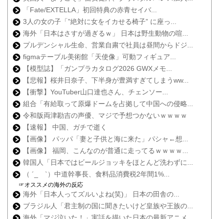
「Fate/EXTELLA」初回特典の赤青セイバ...
3人の女の子「”絶対に女をイカせる椅子” に座っ...
海外「日本はさすが過ぎるｗ」 日本は野生動物の喧...
プルデンシャル生命、営業自粛で社員は昼間からドジ...
figmaテーブル美術館「天使像」可動フィギュア...
【模型誌】「ガンプラカタログ2026 GWXメモ...
【悲報】桜井日奈子、下半身が豊満すぎてしまうww...
【衝撃】YouTuber山口達也さん、チェンソー...
組合「有給取って原爆ドームを占拠して中国への侵略...
令和版両津勘吉の声優、マジで予想つかないｗｗｗｗ
【速報】 中国、ガチで逝く
【画像】 パッパ「妻と子供と海に来た」パシャ←想...
【画像】 福岡、こんなのが普通に走ってるｗｗｗｗ...
韓国人「日本ではビールジョッキをほとんど洗わずに...
（ ´_ゝ`）中道幹事長、食料品消費税2年間1%...
☞オススメの海外の反応
海外「日本人ってズルいよね(笑)」 日本の田舎の...
ブラジル人「君主制の国に聞きたいけど皇族や王族の...
海外「マジ泣いた！」実話を描いた日本の最新アニメ...