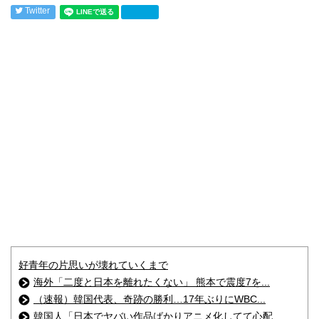
Twitter
好青年の片思いが壊れていくまで
海外「二度と日本を離れたくない」 熊本で震度7を...
（速報）韓国代表、奇跡の勝利…17年ぶりにWBC...
韓国人「日本でヤバい作品ばかりアニメ化してて心配...