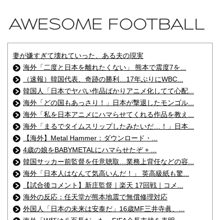
妻が嫌すぎて壊れていった、ある夫の現実
海外「二度と日本を離れたくない」 熊本で震度7を...
（速報）韓国代表、奇跡の勝利…17年ぶりにWBC...
韓国人「日本でヤバい作品ばかりアニメ化してて心配...
海外「どの国もあっさり！」日本が撃退したモンゴル...
海外「私を日本アニメにハマらせてくれる作品を教え...
海外「まるでタイムスリップしたみたいだ…！」日本...
【海外】Metal Hammer：ダウンロード・...
4歳の娘をBABYMETALにハマらせたぞ + ...
韓国サッカー前監督を任意聴取…業務上背任などの容...
海外「日本人はなんて気高いんだ！」 英高級紙も驚...
【試合後コメント】新庄監督｜楽天 17回戦｜コメ...
海外の反応：任天堂が熊本地震で無償修理対応
外国人「日本の未来は安泰だ」16歳MF三井寺眞、...