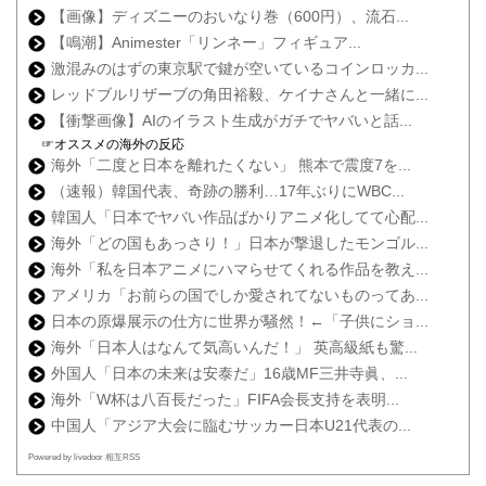
【画像】ディズニーのおいなり巻（600円）、流石...
【鳴潮】Animester「リンネー」フィギュア...
激混みのはずの東京駅で鍵が空いているコインロッカ...
レッドブルリザーブの角田裕毅、ケイナさんと一緒に...
【衝撃画像】AIのイラスト生成がガチでヤバいと話...
☞オススメの海外の反応
海外「二度と日本を離れたくない」 熊本で震度7を...
（速報）韓国代表、奇跡の勝利…17年ぶりにWBC...
韓国人「日本でヤバい作品ばかりアニメ化してて心配...
海外「どの国もあっさり！」日本が撃退したモンゴル...
海外「私を日本アニメにハマらせてくれる作品を教え...
アメリカ「お前らの国でしか愛されてないものってあ...
日本の原爆展示の仕方に世界が騒然！←「子供にショ...
海外「日本人はなんて気高いんだ！」 英高級紙も驚...
外国人「日本の未来は安泰だ」16歳MF三井寺眞、...
海外「W杯は八百長だった」FIFA会長支持を表明...
中国人「アジア大会に臨むサッカー日本U21代表の...
Powered by livedoor 相互RSS