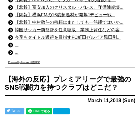
【悲報】冨安加入のクリスタル・パレス、守備陣崩壊...
【朗報】横浜FMの16歳超逸材が開幕Jデビュー戦...
【悲報】中村敬斗の移籍はまたしても一筋縄ではいか...
韓国サッカー前監督を任意聴取…業務上背任などの容...
今季もタイトル獲得を目指すFC町田ゼルビア黒田剛...
...
...
Powered by livedoor 相互RSS
【海外の反応】プレミアリーグで最強の
SNS戦闘力を持つクラブはどこだ？
March 11,2018 (Sun)
Twitter