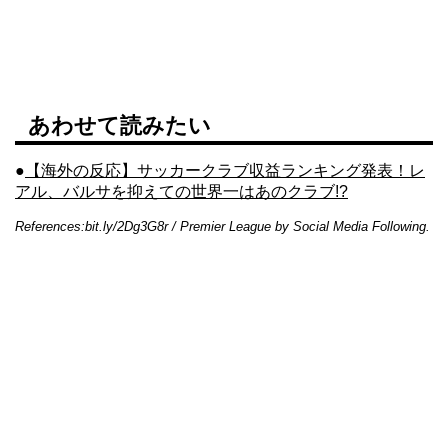
あわせて読みたい
●
【海外の反応】サッカークラブ収益ランキング発表！レ
アル、バルサを抑えての世界一はあのクラブ!?
References:bit.ly/2Dg3G8r / Premier League by Social Media Following.