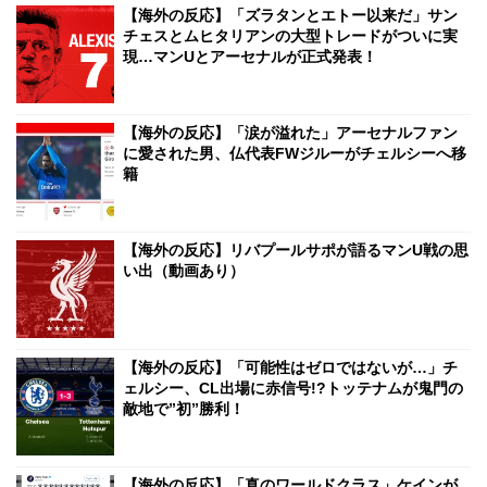
【海外の反応】「ズラタンとエトー以来だ」サン
チェスとムヒタリアンの大型トレードがついに実
現…マンUとアーセナルが正式発表！
【海外の反応】「涙が溢れた」アーセナルファン
に愛された男、仏代表FWジルーがチェルシーへ移
籍
【海外の反応】リバプールサポが語るマンU戦の思
い出（動画あり）
【海外の反応】「可能性はゼロではないが…」チ
ェルシー、CL出場に赤信号!?トッテナムが鬼門の
敵地で”初”勝利！
【海外の反応】「真のワールドクラス」ケインが