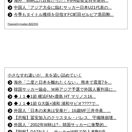
海外「W杯は八百長だった」FIFA会長支持を表明...
中国人「アジア大会に臨むサッカー日本U21代表の...
今季もタイトル獲得を目指すFC町田ゼルビア黒田剛...
Powered by livedoor 相互RSS
小さなすれ違いが、夫を追い詰めていく
海外「二度と日本を離れたくない」 熊本で震度7を...
韓国サッカー協会、Ｗ杯アジア予選で外国人審判員に...
◆Ｊ１◆1節 横浜FM×鹿島 HT マリノス16...
◆Ｊ１◆1節 G大阪×浦和 浦和サビオ????で...
外国人「日本の未来は安泰だ」16歳MF三井寺眞、...
【悲報】冨安加入のクリスタル・パレス、守備陣崩壊...
外国人「2002年W杯は?」韓国サッカーに衝撃的...
【朗報】DAZNさん、サッカーW杯で加入者数5倍...