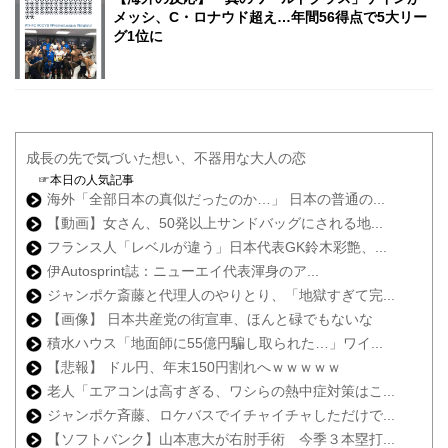
メッシ、C・ロナウド超え…年間56得点で5大リー
グ1位に
成長の先で気づいた想い、不器用な大人の恋
☞本日の人気記事
海外「全部日本の真似だったのか…」 日本の普通の...
【動画】女さん、50発以上サンドバッグにされる地...
フランス人「レベルが違う」日本代表GK鈴木彩艶、...
伊Autosprint誌：ニューエイ代表渾身のア...
ジャンポケ斎藤と代理人のやりとり、「地獄すぎて完...
【画像】 日本共産党の街宣車、ほんと碌でもないな
積水ハウス「地面師に55億円騙し取られた…」ワイ...
【悲報】 ドル円、年末150円割れへｗｗｗｗｗ
老人「エアコンは高すぎる、ワシらの熱中症対策はこ...
ジャンポケ斉藤、ロケバスでイチャイチャしただけで...
【ソフトバンク】山本恵大が右肘手術 今季３本塁打...