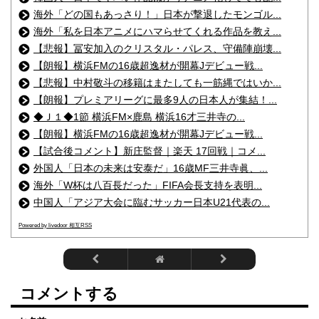
海外「どの国もあっさり！」日本が撃退したモンゴル...
海外「私を日本アニメにハマらせてくれる作品を教え...
【悲報】冨安加入のクリスタル・パレス、守備陣崩壊...
【朗報】横浜FMの16歳超逸材が開幕Jデビュー戦...
【悲報】中村敬斗の移籍はまたしても一筋縄ではいか...
【朗報】プレミアリーグに最多9人の日本人が集結！...
◆Ｊ１◆1節 横浜FM×鹿島 横浜16才三井寺の...
【朗報】横浜FMの16歳超逸材が開幕Jデビュー戦...
【試合後コメント】新庄監督｜楽天 17回戦｜コメ...
外国人「日本の未来は安泰だ」16歳MF三井寺眞、...
海外「W杯は八百長だった」FIFA会長支持を表明...
中国人「アジア大会に臨むサッカー日本U21代表の...
Powered by livedoor 相互RSS
コメントする