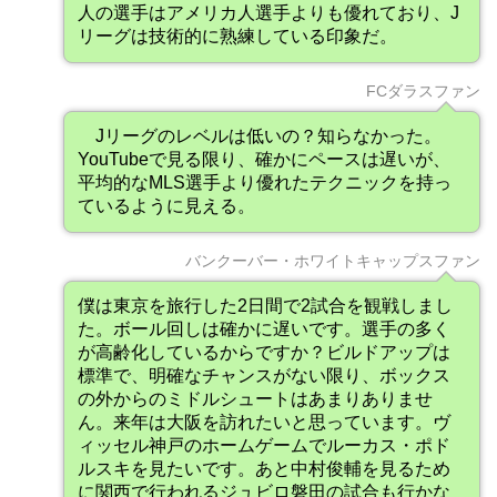
人の選手はアメリカ人選手よりも優れており、J
リーグは技術的に熟練している印象だ。
FCダラスファン
Jリーグのレベルは低いの？知らなかった。
YouTubeで見る限り、確かにペースは遅いが、
平均的なMLS選手より優れたテクニックを持っ
ているように見える。
バンクーバー・ホワイトキャップスファン
僕は東京を旅行した2日間で2試合を観戦しまし
た。ボール回しは確かに遅いです。選手の多く
が高齢化しているからですか？ビルドアップは
標準で、明確なチャンスがない限り、ボックス
の外からのミドルシュートはあまりありませ
ん。来年は大阪を訪れたいと思っています。ヴ
ィッセル神戸のホームゲームでルーカス・ポド
ルスキを見たいです。あと中村俊輔を見るため
に関西で行われるジュビロ磐田の試合も行かな