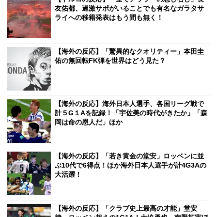
友佑都、過激サポがいることでも有名なガラタサ
ライへの移籍発表はもう間も無く！
【海外の反応】「驚異的なクオリティー」本田圭
佑の無回転FK弾を世界はどう見た？
【海外の反応】海外日本人選手、各国リーグ戦で
計５G１Aを記録！「宇佐美の時代がきたか」「森
岡は命の恩人だ」ほか
【海外の反応】「若き黄金の堂安」ロッベンに並
ぶ10代で6得点！ほか海外日本人選手が計4G3Aの
大活躍！
【海外の反応】「クラブ史上最高の才能」堂安