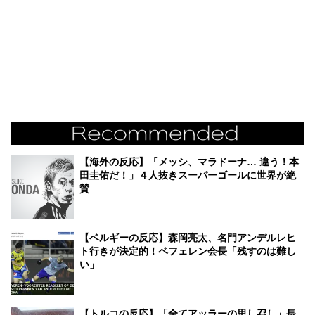
【海外の反応】「メッシ、マラドーナ… 違う！本
田圭佑だ！」４人抜きスーパーゴールに世界が絶
賛
【ベルギーの反応】森岡亮太、名門アンデルレヒ
ト行きが決定的！ベフェレン会長「残すのは難し
い」
【トルコの反応】「全てアッラーの思し召し」長