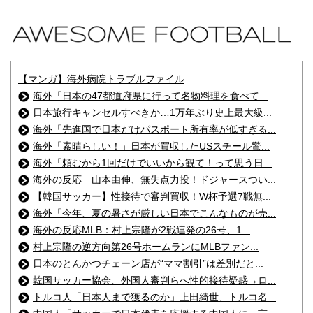
【マンガ】海外病院トラブルファイル
海外「日本の47都道府県に行って名物料理を食べて...
日本旅行キャンセルすべきか…1万年ぶり史上最大級...
海外「先進国で日本だけパスポート所有率が低すぎる...
海外「素晴らしい！」日本が買収したUSスチール驚...
海外「頼むから1回だけでいいから観て！って思う日...
海外の反応 山本由伸、無失点力投！ドジャースつい...
【韓国サッカー】性接待で審判買収！W杯予選7戦無...
海外「今年、夏の暑さが厳しい日本でこんなものが売...
海外の反応MLB：村上宗隆が2戦連発の26号、1...
村上宗隆の逆方向第26号ホームランにMLBファン...
日本のとんかつチェーン店が“ママ割引”は差別だと...
韓国サッカー協会、外国人審判らへ性的接待疑惑→ロ...
トルコ人「日本人まで獲るのか」上田綺世、トルコ名...