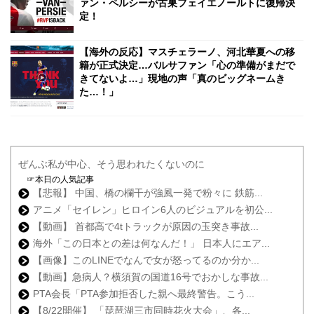
ァン・ペルシーが古巣フェイエノールトに復帰決
定！
【海外の反応】マスチェラーノ、河北華夏への移
籍が正式決定…バルサファン「心の準備がまだで
きてないよ…」現地の声「真のビッグネームき
た…！」
ぜんぶ私が中心、そう思われたくないのに
☞本日の人気記事
【悲報】 中国、橋の欄干が強風一発で粉々に 鉄筋...
アニメ「セイレン」ヒロイン6人のビジュアルを初公...
【動画】 首都高で4tトラックが原因の玉突き事故...
海外「この日本との差は何なんだ！」 日本人にエア...
【画像】このLINEでなんで女が怒ってるのか分か...
【動画】急病人？横須賀の国道16号でおかしな事故...
PTA会長「PTA参加拒否した親へ最終警告。こう...
【8/22開催】 「琵琶湖三市同時花火大会」、各...