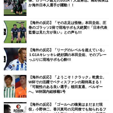
律、ロッベン超えの1G1A！大迫勇也、南野拓実ほ
か海外日本人選手が躍動！！
【海外の反応】「その左足は怪物」本田圭佑、圧
巻のゴラッソ2発で現地サポも大絶賛!!「日本代表
監督は見た方が良い」との声も!!!
【海外の反応】「リーグのレベルを超えている」
１G1Aキレッキレ絶好調の本田圭佑、そのプレー
っぷりに現地サポも心酔!!!
【海外の反応】「ようこそ！クラック」乾貴士、
W杯での活躍でベティスファンの期待高まる！
「可能性のある良い選手」植田直通、ベルギー
へ。W杯国内組移籍1号
【海外の反応】「ゴールへの嗅覚はまだまだ現
役」小野伸二、香川真司の元同僚でも知られるフ