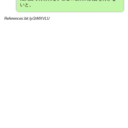
いと。
References:bit.ly/2rMXVLU