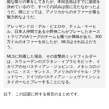
能な限りの事をしてきたが、本田圭佑はすでに退団を
決めているので、すべての試みは役に立たなかったよ
うだ。彼にとっては、アメリカからのオファーが最も
魅力的なようだ。
アレッサンドロ・デル・ピエロや、ティム・ケーヒ
ル、日本人仲間である小野伸二らがプレーしたオース
トラリアのAリーグのチームも幾つか興味があり、300
万ドルのオファーを出したが、MLSはそれ以上だろ
う。
MLSに到着した場合、その攻撃的ミッドフィルダー
は、スウェーデンのズラタン・イブラヒモビッチ、イ
タリアのセバスティアン・ジョビンコ、メキシコのジ
ョバニ・ドス・サントス、アメリカのマイケル・ブラ
ッドリー、ドイツのバスティアン・シュヴァインシュ
タイガーらとプレーすることになる。
以下、この話題に対する発言のまとめです。