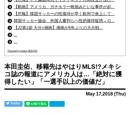
【動画】アメリカ、ガチホラー映画みたいな事件が起...
【悲報】韓国サッカーの性接待が早く欧州で炎上して...
韓国サッカー協会、外国人審判らへ性的接待疑惑→ロ...
【J2第1節 大分×湘南】湘南が5年ぶりの大分戦...
...
...
Powered by livedoor 相互RSS
本田圭佑、移籍先はやはりMLS!?メキシ
コ誌の報道にアメリカ人は…「絶対に獲
得したい」「一選手以上の価値だ」
May 17,2018 (Thu)
Twitter