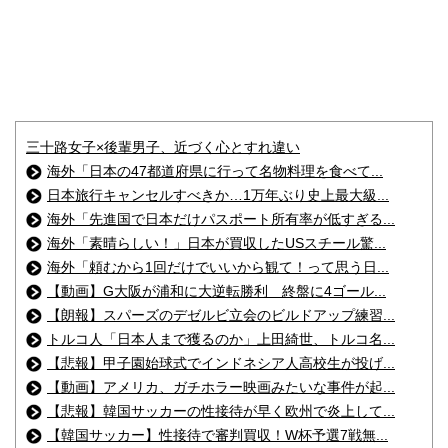
三十路女子×後輩男子、近づく心とすれ違い
海外「日本の47都道府県に行って名物料理を食べて...
日本旅行キャンセルすべきか…1万年ぶり史上最大級...
海外「先進国で日本だけパスポート所有率が低すぎる...
海外「素晴らしい！」日本が買収したUSスチール驚...
海外「頼むから1回だけでいいから観て！って思う日...
【動画】G大阪が浦和に大逆転勝利 終盤に4ゴール...
【朗報】スパーズのデゼルビ立会のビルドアップ練習...
トルコ人「日本人まで獲るのか」上田綺世、トルコ名...
【悲報】甲子園始球式でインドネシア人高校生が投げ...
【動画】アメリカ、ガチホラー映画みたいな事件が起...
【悲報】韓国サッカーの性接待が早く欧州で炎上して...
【韓国サッカー】性接待で審判買収！W杯予選7戦無...