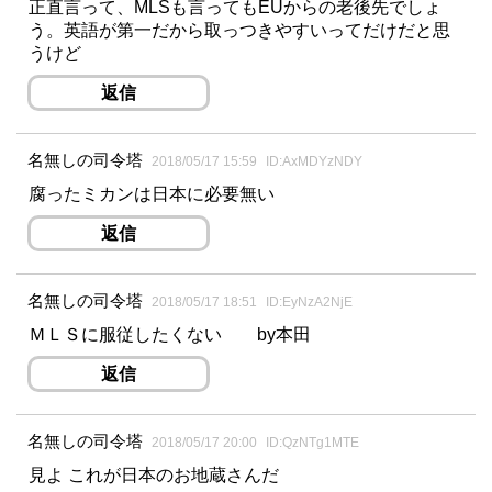
正直言って、MLSも言ってもEUからの老後先でしょ
う。英語が第一だから取っつきやすいってだけだと思
うけど
返信
名無しの司令塔
2018/05/17 15:59
ID:AxMDYzNDY
腐ったミカンは日本に必要無い
返信
名無しの司令塔
2018/05/17 18:51
ID:EyNzA2NjE
ＭＬＳに服従したくない by本田
返信
名無しの司令塔
2018/05/17 20:00
ID:QzNTg1MTE
見よ これが日本のお地蔵さんだ