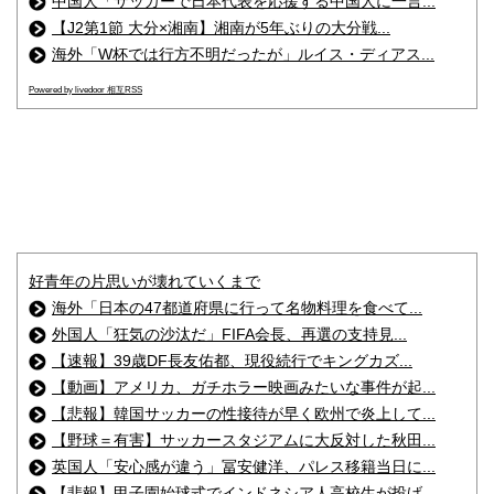
中国人「サッカーで日本代表を応援する中国人に一言...
【J2第1節 大分×湘南】湘南が5年ぶりの大分戦...
海外「W杯では行方不明だったが」ルイス・ディアス...
Powered by livedoor 相互RSS
好青年の片思いが壊れていくまで
海外「日本の47都道府県に行って名物料理を食べて...
外国人「狂気の沙汰だ」FIFA会長、再選の支持見...
【速報】39歳DF長友佑都、現役続行でキングカズ...
【動画】アメリカ、ガチホラー映画みたいな事件が起...
【悲報】韓国サッカーの性接待が早く欧州で炎上して...
【野球＝有害】サッカースタジアムに大反対した秋田...
英国人「安心感が違う」冨安健洋、パレス移籍当日に...
【悲報】甲子園始球式でインドネシア人高校生が投げ...