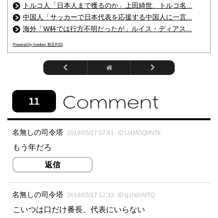
トルコ人「日本人まで獲るのか」上田綺世、トルコ名...
中国人「サッカーで日本代表を応援する中国人に一言...
海外「W杯では行方不明だったが」ルイス・ディアス...
Powered by livedoor 相互RSS
11
名無しの司令塔
2018/05/17 07:41
ID:U4MDQ0NTk
もう年だろ
返信
名無しの司令塔
2018/05/17 12:33
ID:g1NjIzMTQ
こいつは口だけ番長、代表にいらない