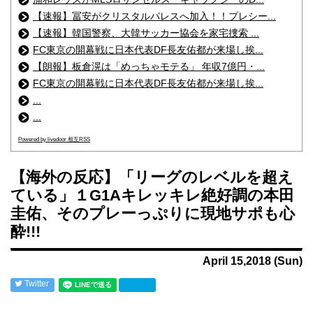
【速報】冨安がクリスタルパレスへ加入！！プレシー...
【速報】韓国警察、大韓サッカー協会を家宅捜索 ...
FC東京の開幕戦に日本代表DF長友佑都が来場し挨...
【朗報】板倉滉は「めっちゃモテる」 年収7億円・...
FC東京の開幕戦に日本代表DF長友佑都が来場し挨...
...
...
Powered by livedoor 相互RSS
【海外の反応】「リーグのレベルを超え
ている」１G1Aキレッキレ絶好調の本田
圭佑、そのプレーっぷりに現地サポも心
酔!!!
April 15,2018 (Sun)
Twitter