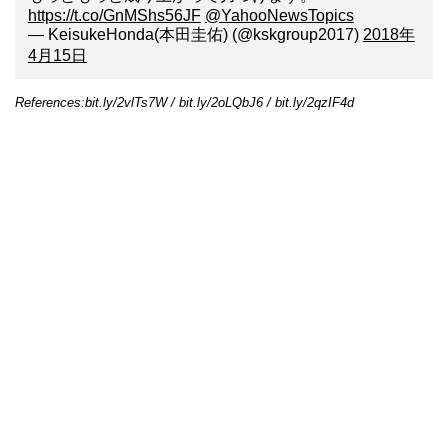
https://t.co/GnMShs56JF
@YahooNewsTopics
— KeisukeHonda(本田圭佑) (@kskgroup2017)
2018年
4月15日
References:bit.ly/2vlTs7W / bit.ly/2oLQbJ6 / bit.ly/2qzIF4d