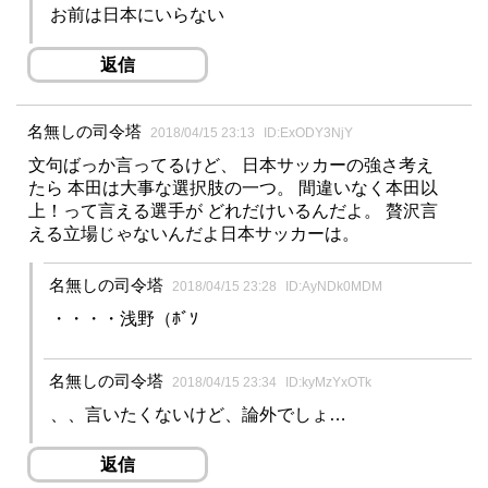
お前は日本にいらない
返信
名無しの司令塔
2018/04/15 23:13
ID:ExODY3NjY
文句ばっか言ってるけど、 日本サッカーの強さ考え
たら 本田は大事な選択肢の一つ。 間違いなく本田以
上！って言える選手が どれだけいるんだよ。 贅沢言
える立場じゃないんだよ日本サッカーは。
名無しの司令塔
2018/04/15 23:28
ID:AyNDk0MDM
・・・・浅野（ﾎﾞｿ
名無しの司令塔
2018/04/15 23:34
ID:kyMzYxOTk
、、言いたくないけど、論外でしょ…
返信