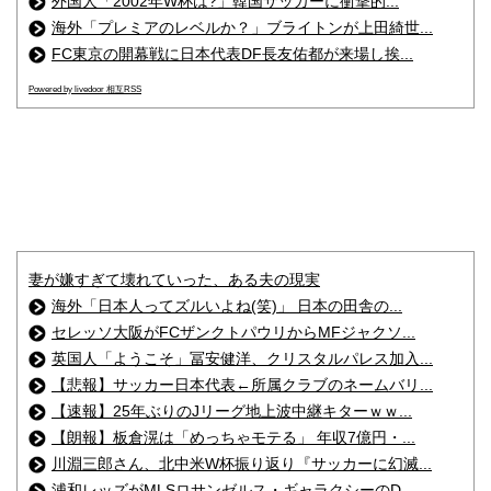
外国人「2002年W杯は?」韓国サッカーに衝撃的...
海外「プレミアのレベルか？」ブライトンが上田綺世...
FC東京の開幕戦に日本代表DF長友佑都が来場し挨...
Powered by livedoor 相互RSS
妻が嫌すぎて壊れていった、ある夫の現実
海外「日本人ってズルいよね(笑)」 日本の田舎の...
セレッソ大阪がFCザンクトパウリからMFジャクソ...
英国人「ようこそ」冨安健洋、クリスタルパレス加入...
【悲報】サッカー日本代表←所属クラブのネームバリ...
【速報】25年ぶりのJリーグ地上波中継キターｗｗ...
【朗報】板倉滉は「めっちゃモテる」 年収7億円・...
川淵三郎さん、北中米W杯振り返り『サッカーに幻滅...
浦和レッズがMLSロサンゼルス・ギャラクシーのD...