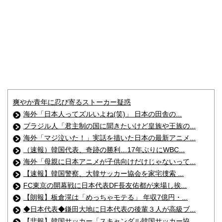
爽やか青年に忍び寄るストーカー疑惑
海外「日本人ってズルいよね(笑)」 日本の田舎の...
ブラジル人「君主制の国に聞きたいけど皇族や王族の...
海外「マジ泣いた！」実話を描いた日本の最新アニメ...
（速報）韓国代表、奇跡の勝利…17年ぶりにWBC...
海外「母親に日本アニメが子供向けだけじゃないって...
【速報】韓国警察、大韓サッカー協会を家宅捜索 ...
FC東京の開幕戦に日本代表DF長友佑都が来場し挨...
【朗報】板倉滉は「めっちゃモテる」 年収7億円・...
◆日本代表◆鎌田大地に日本代表の後輩３人が高級ブ...
【悲報】韓国サッカー「スキャンダル韓国サッカー協...