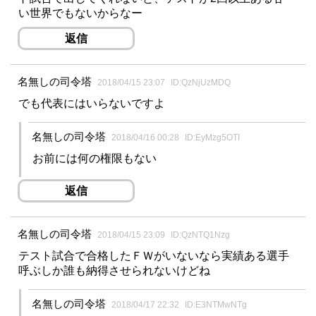
い世界でもないからなー
返信
名無しの司令塔
2018/04/15 23:07
ID:QzNjUzMDQ
でも代表にはいらないですよ
名無しの司令塔
2018/04/16 00:28
ID:EyMzg5OTI
お前には何の権限もない
返信
名無しの司令塔
2018/04/15 23:09
ID:QzNTQ1Nzg
テスト試合で合格したＦＷがいないなら実績ある選手
呼ぶしか誰も納得させられないけどね
名無しの司令塔
2018/04/17 22:32
ID:E3NTMwNTg