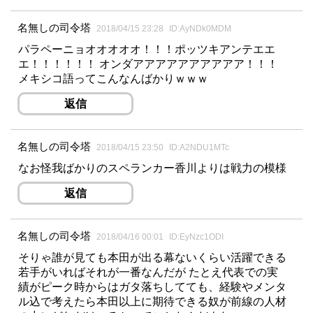
名無しの司令塔
2018/04/15 23:28
ID:AyNDk0MDM
パラペーニョオオオオオ！！！ポッツキアンテエエ
エ！！！！！！ オンダアアアアアアアアアア！！！
メキシコ語ってこんなんばかりｗｗｗ
返信
名無しの司令塔
2018/04/15 23:50
ID:A2NDU1MTc
なお怪我ばかりのスペランカー香川よりは戦力の模様
返信
名無しの司令塔
2018/04/16 00:01
ID:EyNzc1ODI
そりゃ誰が見ても本田が出る幕ないくらい活躍できる
若手がいればそれが一番なんだが たとえ代表での実
績がピーク時からはガタ落ちしてても、経験やメンタ
ル込で考えたら本田以上に期待できる奴が前線の人材