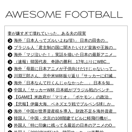
妻が嫌すぎて壊れていった、ある夫の現実
海外「日本人ってズルいよね(笑)」 日本の田舎の...
ブラジル人「君主制の国に聞きたいけど皇族や王族の...
海外「マジ泣いた！」実話を描いた日本の最新アニメ...
（速報）韓国代表、奇跡の勝利…17年ぶりにWBC...
海外「母親に日本アニメが子供向けだけじゃないって...
川淵三郎さん、北中米W杯振り返り『サッカーに幻滅...
海外「日本なんて行くんじゃなかった…」 日本を知...
中国人「サッカーW杯 日本紙がブラジル戦のベンチ...
【GAME】米政府が「マリオ」「ポケモン」の政治...
【悲報】伊藤大海、ベネズエラ戦でブルペン5球しか...
海外「中国が世界資産税を導入。財政不足を海外資産...
韓国人「中国・北京の108階建てビルに軽飛行機が...
外国人「特に印象に残ってる最近の日本のアニメのO...