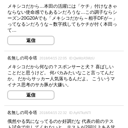
メキシコだから…本田の活躍には「ケチ」付けなきゃ
ならない使命感でもあるンだろうな…この調子ならシ
ーズン20G20Aでも「メキシコだから～相手DFが～」
ってなるンだろうな～数字残してもケチが付く本田っ
て…
返信
名無しの司令塔
2018/04/15 22:05
ID:QwMzA5MzU
メキシコだから何なの？スポンサーと犬？ 喜ばしい
ことだと思うけど。 何バカみたいなこと言ってんだ
か。 だからサッカー人気落ちるんだよ。 こういうマ
イナス思考のサカ豚が大嫌い。
返信
名無しの司令塔
2018/04/15 22:32
ID:AyNTkzNTI
俄然やる気になってるのか好調だな 代表の前のテス
ト試合で出してくれないと、テストが2回以上ある甘