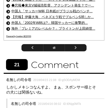
◆悲報◆東京V城福浩監督、アクシデント発生？で一...
中国人「サッカーW杯 日本紙がブラジル戦のベンチ...
【悲報】伊藤大海、ベネズエラ戦でブルペン5球しか...
外国人「2002年W杯は?」韓国サッカーに衝撃的...
海外「プレミアのレベルか？」ブライトンが上田綺世...
Powered by livedoor 相互RSS
21
名無しの司令塔
2018/04/15 21:08
ID:g5ODAyMDM
しかしメキシコなんすよ。 まぁ、スポンサー様とそ
の犬には関係ないね。
名無しの司令塔
2018/04/16 08:02
ID:I0Njg0MTk